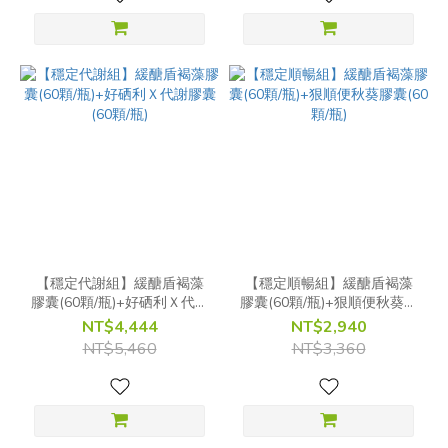
【穩定代謝組】緩醣盾褐藻
【穩定順暢組】緩醣盾褐藻
膠囊(60顆/瓶)+好硒利Ｘ代謝
膠囊(60顆/瓶)+狠順便秋葵膠
膠囊(60顆/瓶)
囊(60顆/瓶)
NT$4,444
NT$2,940
NT$5,460
NT$3,360