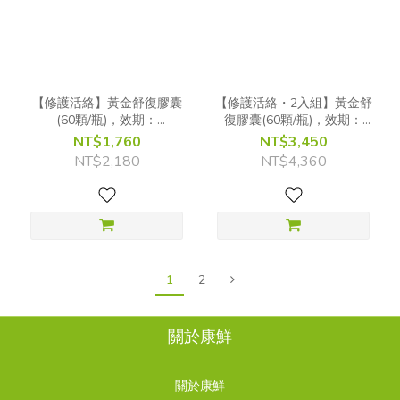
【修護活絡】黃金舒復膠囊
【修護活絡・2入組】黃金舒
(60顆/瓶)，效期：
復膠囊(60顆/瓶)，效期：
2027/02/24
2027/02/24
NT$1,760
NT$3,450
NT$2,180
NT$4,360
1
2
關於康鮮
關於康鮮