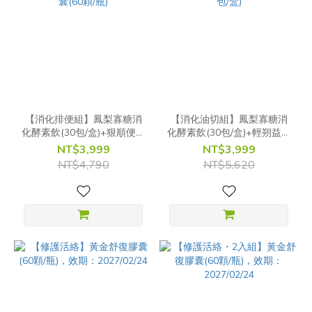
【消化排便組】鳳梨寡糖消
【消化油切組】鳳梨寡糖消
化酵素飲(30包/盒)+狠順便秋
化酵素飲(30包/盒)+輕朔益生
葵膠囊(60顆/瓶)
菌(30包/盒)
NT$3,999
NT$3,999
NT$4,790
NT$5,620