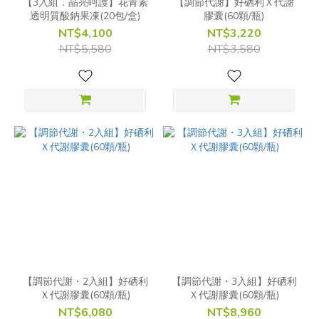
【3入組．晶亮呵護】花青素
【調節代謝】好硒利Ｘ代謝
透明質酸鈉果凍(20包/盒)
膠囊(60顆/瓶)
NT$4,100
NT$3,220
NT$5,580
NT$3,580
【調節代謝・2入組】好硒利
【調節代謝・3入組】好硒利
Ｘ代謝膠囊(60顆/瓶)
Ｘ代謝膠囊(60顆/瓶)
NT$6,080
NT$8,960