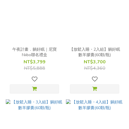
午夜計畫．躺好眠｜尼寶
【放鬆入睡・2入組】躺好眠
Niibo聯名禮盒
數羊膠囊(60顆/瓶)
NT$3,799
NT$3,700
NT$5,888
NT$4,360