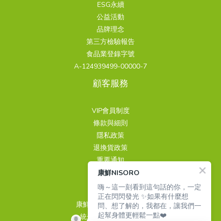
ESG永續
公益活動
品牌理念
第三方檢驗報告
食品業登錄字號
A-124939499-00000-7
顧客服務
VIP會員制度
條款與細則
隱私政策
退換貨政策
重要通知
康鮮NISORO
聯繫我們
嗨～這一刻看到這句話的你，一定
正在閃閃發光 ✨如果有什麼想
康鮮國際股份有限公司
問、想了解的，我都在，讓我們一
起幫身體更輕鬆一點❤️
統一編號 24939499