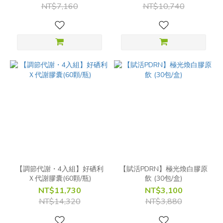
NT$7,160
NT$10,740
【調節代謝・4入組】好硒利
【賦活PDRN】極光煥白膠原
Ｘ代謝膠囊(60顆/瓶)
飲 (30包/盒)
NT$11,730
NT$3,100
NT$14,320
NT$3,880