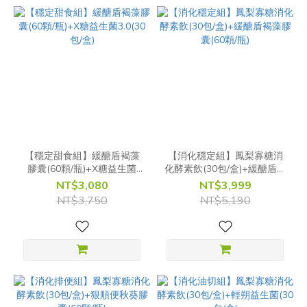
【穩定甜食組】緩醣盾褐藻
【消化穩定組】鳳梨寡糖消
膠囊(60顆/瓶)+X糖益生菌
化酵素飲(30包/盒)+緩醣盾褐
3.0(30包/盒)
藻膠囊(60顆/瓶)
NT$3,080
NT$3,999
NT$3,750
NT$5,190