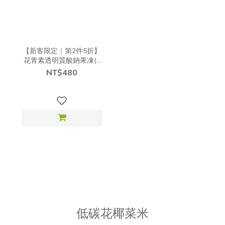
【新客限定｜第2件5折】
花青素透明質酸鈉果凍(5
包/盒)
NT$480
低碳花椰菜米