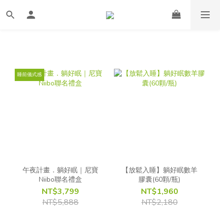
睡前儀式感
午夜計畫．躺好眠｜尼寶
【放鬆入睡】躺好眠數羊
Niibo聯名禮盒
膠囊(60顆/瓶)
NT$3,799
NT$1,960
NT$5,888
NT$2,180