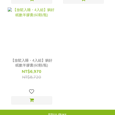
【放鬆入睡・4入組】躺好
眠數羊膠囊(60顆/瓶)
NT$6,970
NT$8,720