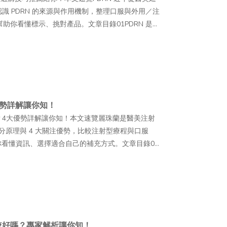
 PDRN 的來源與作用機制，整理口服與外用／注
助你看懂標示、挑對產品。文章目錄01PDRN 是什
注？是什麼原因造成的？03PDRN 喝的、吃的適合哪
5喝的 PDRN 如何挑選？5 大要點要知道！06吃
從醫美、保養一路延伸到保健食品，讓不少人開始注意到這
門搜尋話題。不過，市面上的產品形式越來越多，從精華
又該怎麼挑選，才符合自己的日常保養需求？就讓本
時，更快找到適合自己的選擇！ PDRN 是什麼？從
勢詳解讓你知！
ibonucleotide，多聚去氧核醣核苷酸）」，就是指
？4大優勢詳解讓你知！本文速覽麗珠蘭是醫美注射
苷酸聚合物，基本單元包含去氧腺苷
成分原理與 4 大關注優勢，比較注射型療程與口服
osine）等去氧核苷酸。由於其組成單元與人體 DNA 的部
你看懂資訊、選擇適合自己的補充方式。文章目錄01
DRN 來自哪裡？PDRN 的系統性研究可追溯至
有哪些？4大優勢看這邊！03麗珠蘭、外泌體與膠原
要集中於骨科、皮膚科及傷口照護等領域。自 2010
意事項有哪些？05喝的、口服麗珠蘭是什麼？保健食
，也開始應用於部分注射型療程，進一步帶動這項成分
「麗珠蘭」，你可能會先想到近年受到關注的醫美療
見於保養品及口服保健食品中；若作為食品原料使用，
之外，市面上也陸續出現喝的麗珠蘭、口服麗珠蘭等
機制介紹目前較常被研究討論的作用機制，是 PDRN
合自己的需求？本文將帶大家認識喝的與口服麗珠蘭
 Receptor），影響細胞內的訊號傳遞，進而影響成纖維
品資訊，選擇更適合自己的日常補充方式！ 麗珠蘭
較好嗎？專家解析讓你知！
PDRN 經水解後釋放出的核苷酸，可能成為細胞代