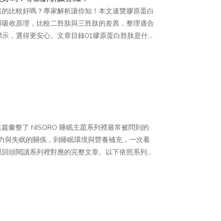
rmaResearch Co., Ltd. 開發的注射型醫療器
真的比較好嗎？專家解析讓你知！本文速覽膠原蛋白
 A2A 腺苷受體？A2A 腺苷受體分布於皮膚、血
酸）。其原料取自鮭魚 DNA，經純化及相關製程處理後，
與吸收原理，比較二胜肽與三胜肽的差異，整理適合
 的相關研究仍以體外或動物試驗為主，口服 PDRN
估並執行，屬於醫療行為，並非一般居家使用的保養
示，選得更安心。文章目錄01膠原蛋白胜肽是什
究持續釐清。— PDRN 基本資料一覽●學名：
 都屬於與 DNA 片段相關的原料，但在分子大小、鏈段長
麼？二胜肽 vs 三胜肽差在哪？03哪些人適合補充
）●主要來源：鮭魚精巢 DNA（Chum salmon／
PDRN 的分子片段則相對較短；不過，實際成分與
肽怎麼吃？掌握食用時機與補充方式05膠原蛋白胜肽
段、核苷酸聚合物●研究起源：義大利，1980 至 1990
料將注射產品的主要成分標示為「PN」，其他品牌
胜肽膠原蛋白」、「膠原蛋白胜肽」等名稱，看起來
 Receptor）●臺灣法規地位：作為食品原料使用時，
訊中有時會一起被討論，但不宜直接視為完全相同的成
什麼？和一般膠原蛋白差在哪？三胜肽膠原蛋白真的
也不屬於法規所稱的健康食品 PDRN 為什麼受關
俗稱，並非麗珠蘭的正式產品名稱，也不代表施作後
膠原蛋白與一般膠原蛋白的差異，並整理補充方式、
美領域延伸至日常保養與保健市場，背後主要受到韓國
商：Rejuran（麗珠蘭）｜韓國
心！ 膠原蛋白胜肽是什麼？跟一般膠原蛋白差異在
念走向居家保養等因素影響。其受到關注的原因，大
（聚核苷酸），萃取自鮭魚 DNA●俗稱：嬰兒針、鮭魚針●給藥
es，又稱水解膠原蛋白）」，就是指膠原蛋白經特定蛋白酶
討論度韓國是目前 PDRN 商業化發展較成熟的市場之
篇彙整了 NISORO 睡眠主題系列裡最常被問到的
：Healer（全臉）、Tone（亮膚）、Eye（眼
2 至數十個胺基酸組成，分子量多介於 500～
也透過韓國美妝內容、社群影音及海外醫美旅遊等管
壓力與失眠的關係，到睡眠環境與營養補充，一次看
看這邊！麗珠蘭從韓國受到關注後，透過社群分享與
、分子量可達數十萬道爾頓的膠原蛋白。— 膠原蛋白和膠
RN 是什麼」的搜尋與討論也逐漸增加。— 👉保
以回頭閱讀系列裡對應的完整文章。以下依照系列文
，其成分來源、療程訴求及市場討論度，也讓麗珠蘭
纏繞形成的三股螺旋大分子蛋白質，分子量較大，進
而外」保養概念的消費者逐漸增加，選購產品時除了
眠這麼重要？不能少睡一點嗎？睡眠不是效率可以
理為以下 4 點：— 1. 成分研究有基礎目前已
吸收；在此過程中，多數結構也會被拆解成胺基酸或
具有相關研究資料。PDRN 因曾被應用於再生醫學
身體修復與生長激素分泌，REM 負責大腦整理與情
包括其分子特性，以及在皮膚與組織相關領域的應用可能
較短的胜肽鏈，可透過小腸上皮細胞的胜肽轉運體
據的期待。— 👉醫美概念逐漸延伸至居家保養疫
不是完全不行，但長期壓縮睡眠時間，會讓這些工作
仍有差異，實際應用及療程規劃仍須由醫師依個人狀
收方式上與一般膠原蛋白有所不同。比較項目一般膠原
見於診所或專業療程中的成分概念，逐漸延伸至保養
眠週期約 90 分鐘，一晚通常經歷 4 到 6 個
珠蘭的主要成分 PN 取自鮭魚 DNA，經純化與製
5,000 Da，屬於小分子吸收方式需先在消化道中
研究背景的 PDRN，也逐漸成為受到關注的成分之
個人特徵。與其緊盯一個絕對的時數，觀察白天的精
其生物相容性，但任何注射療程仍可能出現紅腫、疼
較不易溶於冷水較高，可溶於冷水或熱水加工方式未經