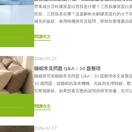
是什麼？原理解析告訴你！麗珠蘭（Rejuran）是由韓國 Pha
營養成分百科膠原蛋白胜肽是什麼？三胜肽膠原蛋白
謝與修復過程中可利用的基礎原料。💪科普補充：什麼是
材，主要成分為 PN（Polynucleotide，聚核苷
胜肽、三胜肽差在哪？這篇解析水解膠原蛋白的分子
管與肌肉等多種組織。需要注意的是，目前口服 PDRN
製成注射劑型，須由專業醫師依照個人膚況與需求評
補充的族群、食用時機與常見疑問，幫助你看懂產品標
的人體研究數量仍相對有限，其生物利用率也有待更多研
品。— PN 和 PDRN 有什麼不同？PN 與 PDRN
麼？跟一般膠原蛋白差異在哪？02三胜肽膠原蛋白是什
Polydeoxyribonucleotide（多聚去氧核醣核苷酸
度及製程上有所不同。一般來說，PN 的分子鏈較長，
膠原蛋白胜肽？哪些族群要特別注意？04膠原蛋白胜
閱讀內文
Oncorhynchus keta）●分子性質：DNA 水解片
應用方式仍須以各產品的官方標示為準。麗珠蘭官方資
常見 QA挑選膠原蛋白產品時，包裝上常會看到「三
年代●主要受體：A2A 腺苷受體（Adenosine A2A
的相關產品則可能使用 PDRN，因此兩者在市場資
很專業，實際上卻不容易分辨。究竟膠原蛋白胜肽是
屬一般食品範疇，不屬於藥品；未取得健康食品許可者，
分。此外，「嬰兒針」或「鮭魚針」是市場上常見的
比較好嗎？本文將帶大家了解膠原蛋白胜肽、三胜肽
注？是什麼原因造成的？近年來，PDRN 逐漸從醫
2026-07-27
一定能達到特定的結果。— 麗珠蘭基本資料●品牌／製造
適合族群與常見疑問，幫助你看懂產品標示，選得更安
醫美市場的推廣、消費者保養需求轉變，以及醫美概
睡眠常見問題 Q&A：10 題整理
PharmaResearch Co., Ltd.●主成分：PN
哪？所謂的「膠原蛋白胜肽（Collagen Peptid
致可整理為以下 3 點：— 👉韓國醫美市場帶動亞洲
睡眠研究室睡眠常見問題 Q&A：10 題整理本文速覽這
方式：醫師執行皮下或真皮層注射，屬醫療行為●主要系列
水解後，形成的短鏈胺基酸序列。這些短鏈序列通常由 
一，含有 PDRN 成分的部分注射型療程，相關話題
10 個問題，從睡眠的基本機轉、光線與生理時鐘、
周）、S（疤痕） 麗珠蘭爆紅原因有哪些？4大優勢
5,000 道爾頓（Dalton）之間，遠低於未經水解
道，逐漸受到亞洲消費者關注，近年臺灣消費者對「PD
完整個脈絡。如果想看完整的說明與研究依據，也可
醫美話題逐漸進入臺灣市場。除了韓流與名人效應外
原蛋白胜肽差在哪裡？一般膠原蛋白是由三條多肽鏈
養需求從基礎補水轉向成分研究近年來，注重「由內
章的順序整理，涵蓋讀者最常問的問題。Q1為什麼睡
成為近年常被搜尋的醫美項目之一。其受到關注的特色可整
入消化道後，需先經胃酸與蛋白酶分解，才能被人體
在意使用感受，也更重視成分標示是否清楚，以及是否
被優化的資產，而是身體真正在工作的時間：深睡負責
閱讀內文
有研究探討 PN 與 PDRN 的相關應用，研究方向
較短的胜肽。相較之下，膠原蛋白胜肽已預先水解成
相關研究，因此符合部分消費者對成分透明度與研究依
緒消化，免疫系統也在這段時間重新校準。少睡一點
性。不過，目前研究的樣本數、施作方式與評估標準
（PepT1），以胜肽形式進入血液循環，因此在吸
情後，消費者更加重視日常居家保養，也帶動原本常
沒有足夠時間完成。Q2一個晚上到底該睡幾個小時？一個睡
況評估，不能僅依網路資訊判斷。— 2. 生物相容性高麗
蛋白膠原蛋白胜肽分子量數十萬道爾頓（Da）約 500～
品與口服保健食品市場。在這股趨勢下，具有再生醫學
週期，但研究發現這個結構因人而異，是相當穩定的
程處理後製成注射產品。部分研究與產品資料會提及
2026-07-27
分解可透過 PepT1 以胜肽形式吸收溶解性較低，