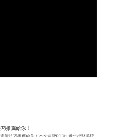
技巧推薦給你！
大選購技巧推薦給你！本文速覽PDRN 近年從醫美延