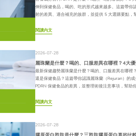
伸到保健食品，喝的、吃的形式越來越多。這篇帶你認識
射的差異、適合補充的族群，並提供 5 大選購要點，幫
麼？從來源與作用機制開始認識02PDRN 為什麼受關
些族群？04PDRN 有哪些類型？喝的、吃的又是什麼？0
閱讀內文
的、喝的 PDRN 常見 QAPDRN 是什麼？近年
個成分，喝的 PDRN、吃的 PDRN 也因此成為熱
液、面膜到口服保健食品都有，究竟它們有何不同？
2026-07-28
文帶你深入認識 PDRN，幫助你在面對琳瑯滿目的產品
麗珠蘭是什麼？喝的、口服差異在哪裡？4大優
來源與作用機制開始認識所謂的「PDRN（Polydeoxyr
最新保健趨勢麗珠蘭是什麼？喝的、口服差異在哪裡
一種由鮭魚精巢 DNA 經萃取、水解與純化製成的核
還是保健食品？這篇帶你認識麗珠蘭（Rejuran）的
（deoxyadenosine）、去氧鳥苷（deoxyguan
PDRN 保健食品的差異，並整理術後注意事項，幫助
分基礎成分相近，因此逐漸受到學術研究領域關注。— P
麗珠蘭是什麼？原理解析告訴你！02麗珠蘭爆紅原因
1980～1990 年代的義大利，早期研究與臨床應用主
蛋白保健食品有什麼不同？04麗珠蘭有副作用嗎？注
閱讀內文
年代起，PDRN 在韓國醫美市場的討論度逐漸提升
品定義看這邊！06喝的、口服麗珠蘭常見 QA聊到
在亞洲消費市場的討論度。在臺灣，PDRN 目前可
程，也可能好奇麗珠蘭究竟是什麼。除了常見的療程
產品仍屬一般食品範疇，並非藥品。— PDRN 的作用
保健食品，兩者究竟有什麼差別？又該怎麼挑選才符
2026-07-28
可能透過作用於 A2A 腺苷受體（Adenosine A2A
的特色，並整理選購時可以留意的方向，幫助你看懂產
膠原蛋白胜肽是什麼？三胜肽膠原蛋白真的比
細胞活性及生長因子的分泌。另一項研究方向則認為，