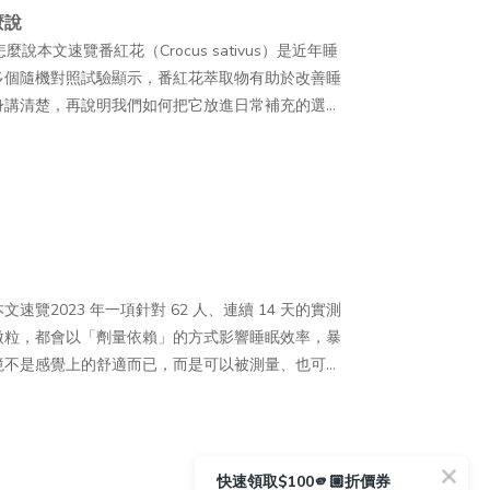
上的口服 PDRN 保健食品，主要鎖定重視日常保養
，醒來還是很累？最常見的原因是深睡期在中途被
身體狀況。— 3. 侵入性相對低相較於主要用於
麼說
見於傳統粉末膠原蛋白常用於膠原蛋白飲與膠囊配方
：●注重日常養顏保養的族群：平時有保養習慣，並
來夠，如果深睡或 REM 被壓縮，身體實際拿到的
況與自然呈現作為常見療程訴求。不過，它仍屬於侵
本文速覽番紅花（Crocus sativus）是近年睡
年代後，日本與歐洲陸續發表多項與膠原蛋白胜肽吸收
消費者，可能會對口服 PDRN 產品較感興趣。●
影響晚上的睡眠嗎？會。生理時鐘主要依靠光線來
人膚況、施打部位及操作方式而異。— 4. 韓流
多個隨機對照試驗顯示，番紅花萃取物有助於改善睡
部分胜肽可維持完整形式出現在血液中，並非全部分
息較不固定的人，通常會更加留意日常保養與營養補
素反而容易延遲或減少。有研究實際測量辦公室工作
程紀錄，讓「嬰兒針」「鮭魚針」等名稱快速被認識。
身講清楚，再說明我們如何把它放進日常補充的選項
為膠原蛋白保健食品常見的產品訴求，市場上的相關
重視外在環境影響的族群：平時較常接觸空汙與紫外
質也更好。Q5睡前滑手機為什麼會讓人更難入
與前後對照內容，也提高了麗珠蘭的討論度。不過，照片可能
診斷或治療，睡眠困擾嚴重時仍建議諮詢專業醫師。
ricultural and Food Chemistry》的研究
常防護與保養，因此開始留意含有 PDRN 概念的相
生理時鐘誤以為還是白天，延後褪黑激素分泌。研究
合法產品資訊為準。 麗珠蘭、外泌體與膠原蛋白保
2研究文獻怎麼說：三個隨機對照試驗的發現03從
蛋白後，可在血液中偵測到 Pro-Hyp（脯胺酸－羥脯胺
口服保養習慣，並希望嘗試不同配方的人，對於搭配
露在暖色調光線下的人短。Q6長期睡不好，對身
蛋白保健食品的成分、使用方式及管理規範並不相
番紅花作為日常補充的選擇之一05誰適合、誰需要多
肽形式吸收的概念。 三胜肽膠原蛋白是什麼？二胜
也會有較高的接受度。— 哪些人食用前需要多留意？
功能受影響，身體容易處於一種低度、持續性的發炎
整理基本差異，實際接受療程或使用產品前，仍應確
時鐘、壓力循環和環境調整，這些都是先從理解和生
n Tripeptide，CTP），是由三個胺基酸組成的膠
魚過敏者，選購前應仔細確認產品來源與成分標示。孕
不代表偶爾一次沒睡好就會生病，值得留意的是長
較項目麗珠蘭（注射 PN）外泌體（注射
營養補充，可以作為日常的輔助？這篇想客觀地把番
甘胺酸－脯胺酸－羥脯胺酸）。這三個胺基酸正是天然膠原
議食用前先諮詢醫師或藥師。PDRN 保健食品屬於
力還是先處理睡眠？兩者不一定要分先後。研究顯
聚核苷酸），源自鮭魚 DNA幹細胞來源胞外囊泡，含
究睡眠番紅花（Crocus sativus）是鳶尾科植
注。膠原蛋白的三股螺旋結構以 -Gly-X-Y- 為
定健康疑慮，仍應尋求專業醫療協助。 PDRN 有
調節系統。從睡眠這一端先做調整，同樣能鬆動整個
）給藥方式醫師注射（真皮／皮下層）醫師注射（真皮
情緒相關研究的熱門對象。研究關注的主要活性成分
酸（Hyp）。而 Gly-Pro-Hyp 則是最具代表性
式相當多元，從需要由專業醫師操作的注射型產品，到
速覽2023 年一項針對 62 人、連續 14 天的實測
室的溫度、噪音，真的會影響睡眠嗎？會，而且影
療行為是，屬醫療行為否，保健食品費用參考
），這兩種化合物被認為與情緒調節、放鬆感受有關，因此
純化，並展開後續功能性研究。— Gly-Pro-
有。不同類型的使用方式、產品定位與使用門檻也不
微粒，都會以「劑量依賴」的方式影響睡眠效率，暴
化碳濃度都會以劑量依賴的方式影響睡眠效率，其中
+／次NT$1,000～3,000+／月侵入性中等（真皮注射）中
說：三個隨機對照試驗的發現2023 年發表於
Pro）＋ 羥脯胺酸（Hyp）●分子量：約 267 道
）醫美診所、皮膚科需由醫師操作屬於醫療行為，實
境不是感覺上的舒適而已，而是可以被測量、也可以
 分貝以下。Q9假日晚睡晚起，補眠有用嗎？補眠對
算較高、對再生醫學感興趣日常保養、不接受侵入性
系統性回顧，彙整了 5 個隨機對照試驗、總計 379 名受試者的數
水解（特別是鱈魚、鮭魚、吳郭魚等）●吸收特性：
訊為準外用精華液／安瓶日常保養一般消費者可使用
文章目錄018 個行動清單02常見問題 FAQ很多
落差很大，等於讓生理時鐘反覆經歷時差，需要時間
珠蘭屬於侵入性注射療程，施作後可能出現局部紅
番紅花素與番紅花醛被認為透過延長睡眠時間產生類
收●市場定位：高端膠原蛋白配方的差異化成分，成本
而異面膜／凍膜加強日常保養一般消費者可使用常搭
習不習慣這個房間。但實測數據顯示，環境對睡眠的
時間，通常比補眠更能維持睡眠品質。Q10睡眠相
打部位及恢復速度不同，實際狀況仍應依醫師評估與
盲隨機對照試驗，讓 66 名受試者連續 6 週每天補充
於一般膠原蛋白胜肽約 500～5,000 Da 的分
補充一般消費者可食用近年臺灣市場上的相關產品逐
清單— 1. 把室溫調到偏涼2025 年發表於
個隨機對照試驗顯示番紅花萃取物有助於睡眠品質與
（Papule）：施打後皮膚出現小顆粒感，屬正常
量表（PSQI）上的入睡時間、睡眠時長與整體評分
中分子量較小的片段之一，具有較穩定的代謝特性。不
市面上確實有喝的 PDRN 與吃的 PDRN，這類口服保
 到 22°C 的溫和室溫範圍，最能維持大多數健康成人的
一。但這類補充品屬於食品，定位是日常輔助，不是
注射部位紅熱感，通常 24～48 小時內緩解。●瘀
快速領取$100🫵🏼折價券
《Sleep Medicine: X》的三組隨機對照試