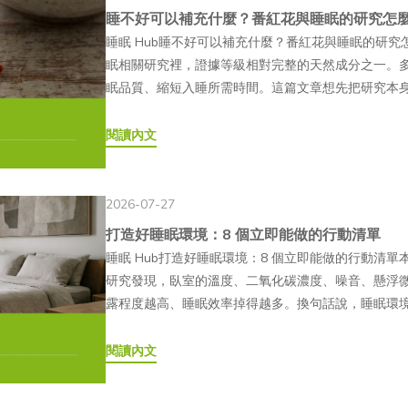
一。 PDRN 喝的、吃的適合哪些族群？目前臺灣市面
神狀態通常是更直接的參考。Q3為什麼有時候睡很久
痛、瘀青或過敏等狀況，療程前應主動告知醫師過敏史與
睡不好可以補充什麼？番紅花與睡眠的研究怎
水解的天然大分子經過酵素水解處理保健食品應用常
與新興成分的消費族群，常見需求情境包括以下幾類
打斷，或整晚的睡眠週期不完整。就算總睡眠時數看起
增加組織體積的填充療程，麗珠蘭較常以改善整體膚
睡眠 Hub睡不好可以補充什麼？番紅花與睡眠的研究怎麼說
— 為什麼現在的保健食品常強調「胜肽」？2010 
希望在日常營養補充中，加入具有醫美話題背景之成分的
修復和整理都會打折扣。Q4白天沒曬到太陽，真的會
入性的注射醫療行為，恢復情形與適合的施作次數會因個
眠相關研究裡，證據等級相對完整的天然成分之一。
相關的人體研究。研究顯示，口服膠原蛋白胜肽後，
長期作息不規律者：工作忙碌、經常熬夜，或生活作
對齊日夜週期，白天光照不足，晚上該分泌的褪黑激
與社群效應韓國診所、KOL 分享及社群平台上的療
眠品質、縮短入睡所需時間。這篇文章想先把研究本
解為單一胺基酸。這也讓「以胜肽形式吸收」逐漸成
充，也可能將 PDRN 納入日常補充產品的選擇。●
者的光照量，發現早上光照較多的人入睡更快、睡眠品
Instagram、YouTube 等平台上的療程分享
裡：番紅花補充品是食品，不是藥物，不能取代醫療
配方也隨之增加。🔬研究說明2016 年發表於《Journal of Ag
線，或經常長時間使用 3C 產品的人，可能會更重視日
睡？手機、電腦這類光源含有較多短波長藍光，會讓
受到光線、角度、妝容與後製影響，仍應以醫師評估及
文章目錄01番紅花是什麼？為什麼會被拿來研究睡眠0
閱讀內文
（Shigemura et al.）指出，受試者口服水解膠原
關產品。●已有口服膠原蛋白習慣的族群：已經養成
也發現，晚上暴露在藍光下的人，總睡眠時間明顯比暴
健食品有什麼不同？麗珠蘭、外泌體相關產品與膠原
研究到產品，中間的距離在哪裡04躺好眠數羊膠囊：
酸）等特定膠原蛋白胜肽，支持部分膠原蛋白可經由胜
膠原蛋白或其他美容成分的 PDRN 複合產品，通常
體會有什麼影響？長期睡眠不足會讓免疫系統的調節
同，不能直接視為相同類型的產品或保養方式。以下
留意06常見問題 FAQ前面幾篇談了睡眠週期、生理
肽 vs 三胜肽差在哪？所謂的三胜肽膠原蛋白（Collage
PDRN 多取自鮭魚 DNA，因此對魚類，尤其是鮭
狀態，也可能讓人比較容易生病、恢復得比較慢。這
認其來源與合法性，並依醫師或專業人員建議評估。比
活調整下手。走到這一步，很多人會問：有沒有什麼
原蛋白水解片段，代表序列為 Gly-Pro-Hyp（
2026-07-27
婦、哺乳期女性、慢性疾病患者或正在服用藥物者，建
期、反覆的睡眠不足。Q7壓力大睡不著，該先處理壓
Exosome）膠原蛋白保健食品（口服）主成分PN（
紅花的研究現況說清楚。 番紅花是什麼？為什麼會被拿來研
蛋白三股螺旋結構中的主要重複單元，因此受到許多研究關
一般食品，不能取代藥品或醫療行為。若有身體不適或特
打造好睡眠環境：8 個立即能做的行動清單
示壓力和睡眠是雙向影響的循環，共用同一套荷爾蒙
蛋白質、mRNA 等膠原蛋白胜肽（魚膠原等水解物
物的花柱頭，長年作為香料使用，近年也成為睡眠與
重複單元，其中 X 通常為脯胺酸（Pro），Y 通常為羥脯胺
哪些類型？喝的、吃的又是什麼？PDRN 的應用形
睡眠 Hub打造好睡眠環境：8 個立即能做的行動清單本文
循環，不需要等壓力完全解決才開始處理睡眠。Q8臥
／靜脈／局部）口服，每日補充是否需醫師是，屬醫
是番紅花素（crocin）與番紅花醛（safranal
的三胜肽片段，由日本研究團隊率先自魚膠原蛋白水解物中
一般消費者可使用的精華液、面膜與口服保健食品都
研究發現，臥室的溫度、二氧化碳濃度、噪音、懸浮
響是可以被實際測量的。研究發現室溫、噪音、二氧
NT$8,000～20,000+／次NT$15,000～50,000
研究者開始探討它們對睡眠的實際影響。 研究文獻怎麼
Hyp 三胜肽基本資料●組成：甘胺酸（Gly）＋ 脯胺酸（
相同：類型應用場景使用門檻備註注射製劑（水光針
露程度越高、睡眠效率掉得越多。換句話說，睡眠環
噪音的影響幅度又特別明顯，夜間噪音建議壓在約 35
等至高無侵入性適合族群接受注射醫療程序的族群預
《Nutrition and Metabolic Insights》的
爾頓（Da），屬超小分子●主要來源：魚皮膠原蛋白
際可使用的產品與適應範圍應以主管機關最新核准資
被具體改善的變項。以下 8 個行動，都有實際數據支持。
偶爾一次熬夜有一定幫助，但如果平日和假日的作息
療程的族群 麗珠蘭有副作用嗎？注意事項有哪些？麗
據，結論指出番紅花對睡眠時間與品質有正向影響，
研究顯示能以完整三胜肽形式被 PepT1 轉運體吸
實際使用感受與成分滲透情形，會因配方及劑型設計
人以為睡眠環境是「感覺」問題，喜不喜歡這張床、
閱讀內文
重新對齊，反而可能讓平日恢復起來更吃力。固定起床
腫、瘀青或顆粒感等暫時性反應。每個人的膚況、施
似的放鬆效果。2021 年發表於《Nutrients》的雙
高於一般膠原蛋白胜肽— 三胜肽為什麼受到市場關注？相較
配玻尿酸、膠原蛋白等成分口服飲品／膠囊日常營養
影響是可以被量化的，而且影響的幅度並不小。 8 個行動
關的營養補充品，像番紅花，有用嗎？需要吃嗎？多
術後觀察為準。— 常見術後反應有哪些？●注射點丘疹
15.5 毫克番紅花萃取物，結果顯示補充組在睡眠品質
子量，三胜肽僅約 267 Da，屬於膠原蛋白水解物
漸增加— 有喝的 PDRN 嗎？吃的 PDRN 又是什麼？
《Indoor Air》的綜述整理多年研究後指出，18°C
睡眠時間的改善，是目前研究支持較多的天然成分之
術後反應，通常 3～7 天內自然消退。●暫時性紅腫：
都有改善，安慰劑組則沒有觀察到相同變化。2025 年發表於