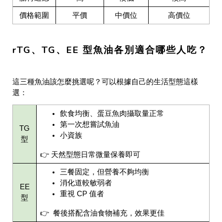
價格範圍
平價
中價位
高價位
rTG、TG、EE 型魚油各別適合哪些人吃？
這三種魚油該怎麼挑選呢？可以根據自己的生活型態這樣
選：
飲食均衡、蛋豆魚肉攝取量正常
第一次想嘗試魚油
TG
小資族
型
👉 天然型態日常微量保養即可
三餐固定，但營養不夠均衡
消化道較敏弱者
EE
重視 CP 值者
型
👉 餐後搭配含油食物補充，效果更佳