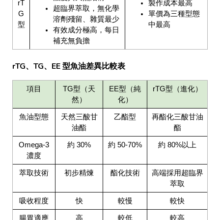
rT
製作成本最高
超臨界萃取，無化學
G
單價為三種型態
溶劑殘留、雜質最少
型
中最高
有效成分極高，每日
補充無負擔
rTG、TG、EE 型魚油差異比較表
項目
TG型（天
EE型（純
rTG型（進化）
然）
化）
魚油型態
天然三酸甘
乙酯型
再酯化三酸甘油
油酯
酯
Omega-3
約 30%
約 50-70%
約 80%以上
濃度
萃取技術
初步精煉
酯化技術
高端採用超臨界
萃取
吸收程度
快
較慢
較快
腸胃適應
高
較低
較高