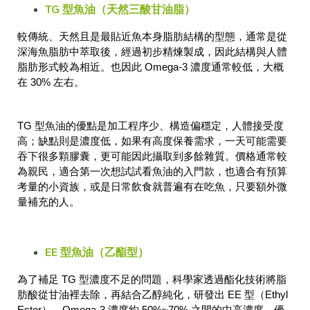
TG 型魚油（天然三酸甘油脂）
較傳統、天然且是最貼近魚本身脂肪結構的型態，通常是從
深海魚脂肪中萃取後，經過初步精煉製成，因此結構與人體
脂肪形式較為相近。也因此 Omega-3 濃度通常較低，大概
在 30% 左右。
TG 型魚油的優點是加工程序少、構造偏穩定，人體接受度
高；缺點則是濃度低，如果有高度保養需求，一天可能需要
吞下很多顆膠囊，更可能因此攝取到多餘雜質。價格通常較
為親民，適合第一次想試試看魚油的入門款，也適合有預算
考量的小資族，或是日常飲食就普遍有在吃魚，只要額外微
量補充的人。
EE 型魚油（乙
酯型
）
為了補足 TG 型濃度不足的問題，科學家透過酯化技術將脂
肪酸從甘油裡去除，再結合乙醇純化，研發出 EE 型（Ethyl