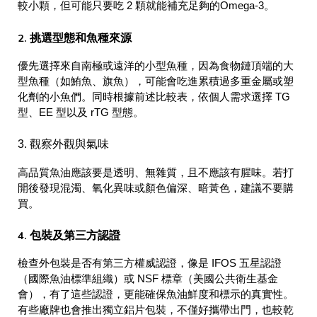
較小顆，但可能只要吃 2 顆就能補充足夠的Omega-3。
挑選型態和魚種來源
2.
優先選擇來自南極或遠洋的小型魚種，因為食物鏈頂端的大
型魚種（如鮪魚、旗魚），可能會吃進累積過多重金屬或塑
化劑的小魚們。同時根據前述比較表，依個人需求選擇 TG
型、EE 型以及 rTG 型態。
3. 觀察外觀與氣味
高品質魚油應該要是透明、無雜質，且不應該有腥味。若打
開後發現混濁、氧化異味或顏色偏深、暗黃色，建議不要購
買。
包裝及第三方認證
4.
檢查外包裝是否有第三方權威認證，像是 IFOS 五星認證
（國際魚油標準組織）或 NSF 標章（美國公共衛生基金
會），有了這些認證，更能確保魚油鮮度和標示的真實性。
有些廠牌也會推出獨立鋁片包裝，不僅好攜帶出門，也較乾