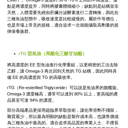
Ester）。Omega-3 濃度約 50%~70% 之間的中高濃度。優
點是將濃度提升，同時將膠囊體積縮小；缺點則是結構並非
天然，人體需要先經由肝臟分泌酵素進行二度轉換，因此在
三種魚油型態中，吸收速度是比較緩慢的。屬於中等價位，
也是市場上常見的規格，適合追求一次就能攝取高劑量的規
律保養族群。
rTG 型魚油（再酯化三酸甘油酯）
將高濃度的 EE 型魚油進行化學重組，以更精密的工法去除
乙醇，讓 Omega-3 再次回到天然的 TG 結構，因此同時具
備 EE 的高濃度與 TG 的高吸收率。
rTG（Re-esterified Triglyceride）可以說是魚油界的旗艦版。
Omega-3 濃度極高，通常可以達到 80% 以上，更高端的產
品甚至可達 94% 的濃度。
部分高端產品更採用超臨界萃取技術，讓化學溶劑不殘留，
雜質最少，所以最為明顯的缺點是製作成本高，也讓售價成
為三種魚油中最高的。適合追求高品質的專業人士、不擅長