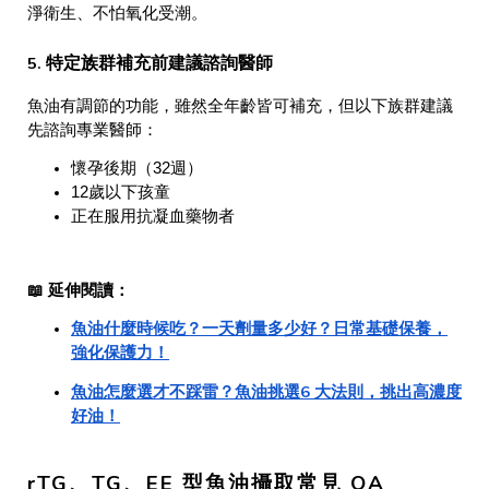
淨衛生、不怕氧化受潮。
特定族群補充前建議諮詢醫師
5.
魚油有調節的功能，雖然全年齡皆可補充，但以下族群建議
先諮詢專業醫師：
懷孕後期（32週）
12歲以下孩童
正在服用抗凝血藥物者
📖 延伸閱讀：
魚油什麼時候吃？一天劑量多少好？日常基礎保養，
強化保護力！
魚油怎麼選才不踩雷？魚油挑選6 大法則，挑出高濃度
好油！
rTG、TG、EE 型魚油攝取常見 QA