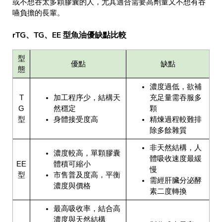
或不想吞太多顆膠囊的人，尤其適合需要高劑量又不想有吞
嚥負擔的長輩。
rTG、TG、EE 型魚油優缺點比較
型
優點
缺點
態
濃度過低，欲補
T
加工程序少，結構天
充足量需吞服多
G
然穩定
顆
型
身體接受度高
精煉過程較難排
除多餘雜質
非天然結構，人
濃度較高，單顆膠囊
體吸收速度最緩
EE
體積可縮小
慢
型
市售普及度高，平衡
需經肝臟分泌酵
濃度與價格
素二度轉換
最高吸收率，結合高
濃度與天然結構