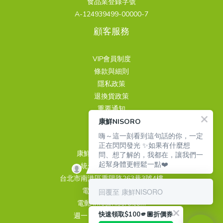
食品業登錄字號
A-124939499-00000-7
顧客服務
VIP會員制度
條款與細則
隱私政策
退換貨政策
重要通知
康鮮NISORO
聯繫我們
嗨～這一刻看到這句話的你，一定
正在閃閃發光 ✨如果有什麼想
康鮮國際股份有限公司
問、想了解的，我都在，讓我們一
起幫身體更輕鬆一點❤️
統一編號 24939499
台北市南港區重陽路263巷3號4樓
電話 02-26510889
回覆至 康鮮NISORO
電郵 info@nisoro.com
快速領取$100🫵🏼折價券
週一～週五 09:00~18:00