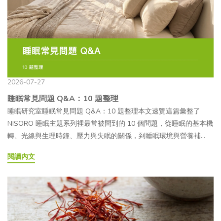
域延伸至日常保養與保健市場，背後主要受到韓國醫美市場的推
完全相同的成分。此外，「嬰兒針」或「鮭魚針」是市場上常見的
QA挑選膠原蛋白產品時，包裝上常會看到「三胜肽膠原蛋白」、
廣、消費者保養需求轉變，以及醫美概念走向居家保養等因素影
俗稱，並非麗珠蘭的正式產品名稱，也不代表施作後一定能達到特
「膠原蛋白胜肽」等名稱，看起來很專業，實際上卻不容易分辨。
響。其受到關注的原因，大致可整理為以下 3 點：— 👉韓國醫美市
定的結果。— 麗珠蘭基本資料●品牌／製造商：Rejuran（麗珠蘭）
究竟膠原蛋白胜肽是什麼？和一般膠原蛋白差在哪？三胜肽膠原蛋
場帶動亞洲討論度韓國是目前 PDRN 商業化發展較成熟的市場之
｜韓國 PharmaResearch Co., Ltd.●主成分：PN（聚核苷酸），萃
白真的比較好嗎？本文將帶大家了解膠原蛋白胜肽、三胜肽膠原蛋
一，含有 PDRN 成分的部分注射型療程，相關話題也透過韓國美妝
取自鮭魚 DNA●俗稱：嬰兒針、鮭魚針●給藥方式：醫師執行皮下
白與一般膠原蛋白的差異，並整理補充方式、適合族群與常見疑
內容、社群影音及海外醫美旅遊等管道，逐漸受到亞洲消費者關
或真皮層注射，屬醫療行為●主要系列：Healer（全臉）、
問，幫助你看懂產品標示，選得更安心！ 膠原蛋白胜肽是什麼？跟
注，近年臺灣消費者對「PDRN 是什麼」的搜尋與討論也逐漸增
Tone（亮膚）、Eye（眼周）、S（疤痕） 麗珠蘭爆紅原因有哪些？
一般膠原蛋白差異在哪？所謂的「膠原蛋白胜肽（Collagen
2026-07-27
加。— 👉保養需求從基礎補水轉向成分研究近年來，注重「由內而
4大優勢看這邊！麗珠蘭從韓國受到關注後，透過社群分享與醫美話
Peptides，又稱水解膠原蛋白）」，就是指膠原蛋白經特定蛋白酶
睡眠常見問題 Q&A：10 題整理
外」保養概念的消費者逐漸增加，選購產品時除了在意使用感受，
題逐漸進入臺灣市場。除了韓流與名人效應外，其成分來源、療程
水解後，形成的短鏈胺基酸序列。這些短鏈序列通常由 2 至數十個
睡眠研究室睡眠常見問題 Q&A：10 題整理本文速覽這篇彙整了
也更重視成分標示是否清楚，以及是否具有相關研究資料。PDRN
訴求及市場討論度，也讓麗珠蘭成為近年常被搜尋的醫美項目之
胺基酸組成，分子量多介於 500～5,000 道爾頓（Dalton）之間，遠
NISORO 睡眠主題系列裡最常被問到的 10 個問題，從睡眠的基本機
因曾被應用於再生醫學相關研究，因此符合部分消費者對成分透明
一。其受到關注的特色可整理為以下 4 點：— 1. 成分研究有基礎目
低於未經水解、分子量可達數十萬道爾頓的膠原蛋白。— 膠原蛋白
轉、光線與生理時鐘、壓力與失眠的關係，到睡眠環境與營養補
度與研究依據的期待。— 👉醫美概念逐漸延伸至居家保養疫情後，
前已有研究探討 PN 與 PDRN 的相關應用，研究方向包括其分子特
和膠原蛋白胜肽差在哪裡？一般膠原蛋白是由三條多肽鏈纏繞形成
充，一次看完整個脈絡。如果想看完整的說明與研究依據，也可以
消費者更加重視日常居家保養，也帶動原本常見於診所或專業療程
性，以及在皮膚與組織相關領域的應用可能性。不過，目前研究的
的三股螺旋大分子蛋白質，分子量較大，進入消化道後，需先經胃
閱讀內文
回頭閱讀系列裡對應的完整文章。以下依照系列文章的順序整理，
中的成分概念，逐漸延伸至保養品與口服保健食品市場。在這股趨
樣本數、施作方式與評估標準仍有差異，實際應用及療程規劃仍須
酸與蛋白酶分解，才能被人體吸收；在此過程中，多數結構也會被
涵蓋讀者最常問的問題。Q1為什麼睡眠這麼重要？不能少睡一點
勢下，具有再生醫學研究背景的 PDRN，也逐漸成為受到關注的成
由醫師依個人狀況評估，不能僅依網路資訊判斷。— 2. 生物相容性
拆解成胺基酸或較短的胜肽。相較之下，膠原蛋白胜肽已預先水解
嗎？睡眠不是效率可以被優化的資產，而是身體真正在工作的時
分之一。 PDRN 喝的、吃的適合哪些族群？目前臺灣市面上的口服
高麗珠蘭的主要成分 PN 取自鮭魚 DNA，經純化與製程處理後製成
成較短的胜肽鏈，可透過小腸上皮細胞的胜肽轉運體（PepT1），
間：深睡負責身體修復與生長激素分泌，REM 負責大腦整理與情緒
PDRN 保健食品，主要鎖定重視日常保養與新興成分的消費族群，
注射產品。部分研究與產品資料會提及其生物相容性，但任何注射
以胜肽形式進入血液循環，因此在吸收方式上與一般膠原蛋白有所
消化，免疫系統也在這段時間重新校準。少睡一點不是完全不行，
常見需求情境包括以下幾類：●注重日常養顏保養的族群：平時有
療程仍可能出現紅腫、疼痛、瘀青或過敏等狀況，療程前應主動告
不同。比較項目一般膠原蛋白膠原蛋白胜肽分子量數十萬道爾頓