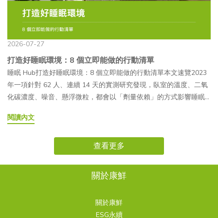
Q7壓力大睡不著，該先處理壓力還是先處理睡眠？兩者不一定要分
活調整下手。走到這一步，很多人會問：有沒有什麼營養補充，可
註注射製劑（水光針）醫美診所、皮膚科需由醫師操作屬於醫療行
考NT$8,000～20,000+／次NT$15,000～50,000+／次NT$1,000～
Gly-X-Y- 為重複單元，其中 X 通常為脯胺酸（Pro），Y 通常為羥
先後。研究顯示壓力和睡眠是雙向影響的循環，共用同一套荷爾蒙
以作為日常的輔助？這篇想客觀地把番紅花的研究現況說清楚。 番
為，實際可使用的產品與適應範圍應以主管機關最新核准資訊為準
3,000+／月侵入性中等（真皮注射）中等至高無侵入性適合族群接
脯胺酸（Hyp）。而 Gly-Pro-Hyp 則是最具代表性的三胜肽片段，
調節系統。從睡眠這一端先做調整，同樣能鬆動整個循環，不需要
紅花是什麼？為什麼會被拿來研究睡眠番紅花（Crocus sativus）是
外用精華液／安瓶日常保養一般消費者可使用實際使用感受與成分
受注射醫療程序的族群預算較高、對再生醫學感興趣日常保養、不
由日本研究團隊率先自魚膠原蛋白水解物中純化，並展開後續功能
等壓力完全解決才開始處理睡眠。Q8臥室的溫度、噪音，真的會影
鳶尾科植物的花柱頭，長年作為香料使用，近年也成為睡眠與情緒
滲透情形，會因配方及劑型設計而異面膜／凍膜加強日常保養一般
2026-07-27
接受侵入性療程的族群 麗珠蘭有副作用嗎？注意事項有哪些？麗珠
性研究。— Gly-Pro-Hyp 三胜肽基本資料●組成：甘胺酸（Gly）＋
響睡眠嗎？會，而且影響是可以被實際測量的。研究發現室溫、噪
相關研究的熱門對象。研究關注的主要活性成分是番紅花素
消費者可使用常搭配玻尿酸、膠原蛋白等成分口服飲品／膠囊日常
蘭屬於侵入性注射療程，施作後可能出現局部紅腫、瘀青或顆粒感
脯胺酸（Pro）＋ 羥脯胺酸（Hyp）●分子量：約 267 道爾頓
打造好睡眠環境：8 個立即能做的行動清單
音、二氧化碳濃度都會以劑量依賴的方式影響睡眠效率，其中噪音
（crocin）與番紅花醛（safranal），這兩種化合物被認為與情緒調
營養補充一般消費者可食用近年臺灣市場上的相關產品逐漸增加—
等暫時性反應。每個人的膚況、施打部位及恢復速度不同，實際狀
（Da），屬超小分子●主要來源：魚皮膠原蛋白水解（特別是鱈
睡眠 Hub打造好睡眠環境：8 個立即能做的行動清單本文速覽2023
的影響幅度又特別明顯，夜間噪音建議壓在約 35 分貝以下。Q9假
節、放鬆感受有關，因此研究者開始探討它們對睡眠的實際影
有喝的 PDRN 嗎？吃的 PDRN 又是什麼？市面上確實有喝的 PDRN
況仍應依醫師評估與術後觀察為準。— 常見術後反應有哪些？●注
魚、鮭魚、吳郭魚等）●吸收特性：研究顯示能以完整三胜肽形式
年一項針對 62 人、連續 14 天的實測研究發現，臥室的溫度、二氧
日晚睡晚起，補眠有用嗎？補眠對偶爾一次熬夜有一定幫助，但如
響。 研究文獻怎麼說：三個隨機對照試驗的發現2023 年發表於
與吃的 PDRN，這類口服保健食品通常將 PDRN 製成隨身包或瓶裝
射點丘疹（Papule）：施打後皮膚出現小顆粒感，屬正常術後反
被 PepT1 轉運體吸收●市場定位：高端膠原蛋白配方的差異化成
化碳濃度、噪音、懸浮微粒，都會以「劑量依賴」的方式影響睡眠
果平日和假日的作息落差很大，等於讓生理時鐘反覆經歷時差，需
《Nutrition and Metabolic Insights》的系統性回顧，彙整了 5 個隨
液態飲品、粉末及膠囊，作為日常營養補充的一種產品形式。與外
應，通常 3～7 天內自然消退。●暫時性紅腫：注射部位紅熱感，通
分，成本高於一般膠原蛋白胜肽— 三胜肽為什麼受到市場關注？相
效率，暴露程度越高、睡眠效率掉得越多。換句話說，睡眠環境不
要時間重新對齊，反而可能讓平日恢復起來更吃力。固定起床時
機對照試驗、總計 379 名受試者的數據，結論指出番紅花對睡眠時
用保養品不同，口服 PDRN 需要經過消化系統分解與吸收，因此不
閱讀內文
常 24～48 小時內緩解。●瘀青：針頭可能造成微血管破裂，持續 3
較於一般膠原蛋白胜肽約 500～5,000 Da 的分子量，三胜肽僅約
是感覺上的舒適而已，而是可以被測量、也可以被具體改善的變
間，通常比補眠更能維持睡眠品質。Q10睡眠相關的營養補充品，
間與品質有正向影響，番紅花素與番紅花醛被認為透過延長睡眠時
能直接將外用或注射 PDRN 的相關研究結果，套用在口服產品上。
～14 天，因人而異。若紅腫、疼痛持續加劇，或出現化膿、發燒、
267 Da，屬於膠原蛋白水解物中分子量較小的片段之一，具有較穩
項。以下 8 個行動，都有實際數據支持。文章目錄018 個行動清單
像番紅花，有用嗎？需要吃嗎？多個隨機對照試驗顯示番紅花萃取
間產生類似的放鬆效果。2021 年發表於《Nutrients》的雙盲隨機對
— 口服 PDRN 的吸收機制PDRN 屬於高分子聚合物。食用後，會在
呼吸不適等異常狀況，應盡快聯絡原施作院所，由醫師進一步評
定的代謝特性。不過也要留意，市面上標示「三胜肽」的產品，原
查看更多
02常見問題 FAQ很多人以為睡眠環境是「感覺」問題，喜不喜歡這
物有助於睡眠品質與睡眠時間的改善，是目前研究支持較多的天然
照試驗，讓 66 名受試者連續 6 週每天補充 15.5 毫克番紅花萃取
消化過程中受到核酸酶（DNase）作用，逐步分解為較小的核苷酸
估。— 哪些族群施作前要特別留意？●懷孕或哺乳中：缺乏孕婦安
料品質、純度及實際三胜肽含量可能有所差異。挑選產品時，除了
張床、習不習慣這個房間。但實測數據顯示，環境對睡眠的影響是
成分之一。但這類補充品屬於食品，定位是日常輔助，不是藥物，
物，結果顯示補充組在睡眠品質量表（PSQI）上的入睡時間、睡眠
或核苷單元，其中一部分再經由消化道吸收。一般認為，實際參與
全性研究，建議避免。●對魚類蛋白質過敏者：主成分源自鮭魚，
留意是否使用三胜肽原料，也建議一併確認原料來源、含量標示及
可以被量化的，而且影響的幅度並不小。 8 個行動清單— 1. 把室溫
也不能取代醫療診斷。如果作息、光線、環境都還沒調整，通常建
關於康鮮
時長與整體評分都有改善，安慰劑組則沒有觀察到相同變化。2025
吸收與代謝的主要並非完整 PDRN 分子，而是經消化後形成的基礎
有過敏史者術前需告知醫師。●服用抗凝血藥物或有出血體質者：
是否具備第三方檢驗，更能作為選購時的參考依據。— 二胜肽 vs 三
調到偏涼2025 年發表於《Indoor Air》的綜述整理多年研究後指
議先從這些生活面向著手；營養補充比較適合作為額外的輔助角
年發表於《Sleep Medicine: X》的三組隨機對照試驗，進一步在
核苷酸成分。目前口服 PDRN 的人體生物利用率研究仍在持續累
增加瘀青出血風險，需告知醫師用藥狀況。●自體免疫疾病或皮膚
胜肽膠原蛋白完整比較表比較項目二胜肽（Dipeptide）三胜肽
出，18°C 到 22°C 的溫和室溫範圍，最能維持大多數健康成人的睡
色，而非唯一解方。NISORO 康鮮內容團隊本文彙整 NISORO 睡眠
165 名受試者中比較 20 毫克與 30 毫克劑量，4 週後兩個劑量組在
積，因此選購與食用時，仍應以一般營養補充的角度看待，避免對
關於康鮮
有活躍感染者：建議先諮詢主治醫師，暫緩療程至恢復後再評估。
（Tripeptide）組成胺基酸數量2 個（如 Pro-Hyp）3 個（如 Gly-
眠連續性。2021 年一項在上海進行的田野研究則發現，當地受試者
主題系列前 7 篇文章的重點，內容參考睡眠醫學、時序生物學與相
睡眠困擾評分（AIS）與睡眠品質評分（SQS）上都比安慰劑組有更
產品抱持過度期待。— 口服 PDRN 和外用 PDRN 差異比較比較項目
ESG永續
麗珠蘭屬於醫療行為，應在合法醫療院所，由合格醫師進行評估與
Pro-Hyp）代表序列Pro-Hyp（脯胺酸－羥脯胺酸）Gly-Pro-