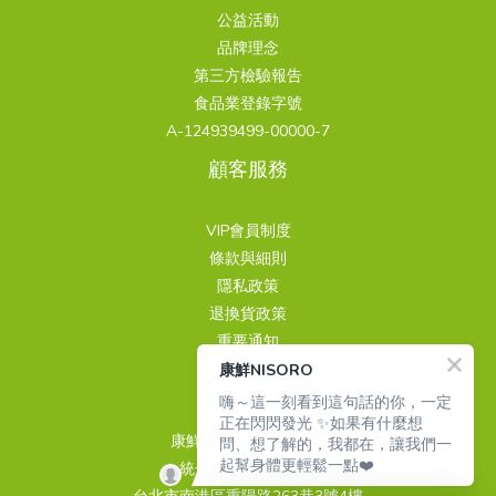
實際回報最舒適的室溫落在 24.8°C 附近，深睡期時間與室溫呈負相
關臨床試驗公開發表的同儕審查研究。最後更新：2026 年 7 月。參
明顯的改善，同時受試者自評的壓力感受也有下降。 從研究到產
口服 PDRN（吃的／喝的）外用 PDRN（精華液／安瓶）使用途徑經
公益活動
操作。術前諮詢時，應完整告知個人病史、用藥情況、過敏史及曾
Hyp（甘胺酸－脯胺酸－羥脯胺酸）常見來源魚皮、豬皮膠原蛋白水
關。兩份研究數字不完全一致，很可能反映不同氣候與生活習慣下
考資料（本 Hub 全系列彙整）1. Kishi A, Van Dongen HPA.
品，中間的距離在哪裡這裡想誠實說明一件事：上述研究都是針對
消化分解與消化道吸收塗抹於肌膚表面，作為局部保養使用便利性
品牌理念
接受的醫美療程，並確認產品來源與標示，避免由非醫師操作，或
解深海魚皮膠原蛋白精製水解（成本較高）吸收機制可透過 PepT1
的適應差異，但方向一致：室溫偏高，深睡期都會被壓縮。找到自
Phenotypic Interindividual Differences in the Dynamic Structure
番紅花萃取物本身進行的臨床試驗，測試的是特定劑量、特定萃取
飲品或膠囊形式，方便納入日常補充需搭配清潔與日常保養步驟使
第三方檢驗報告
在非醫療場所接受注射。 喝的、口服麗珠蘭是什麼？保健食品定義
吸收；有多項人體吸收研究同樣透過 PepT1 吸收；血中穩定存在研
己感覺涼爽、不悶熱的溫度，比硬套某個數字更實際。— 2. 把夜間
of Sleep in Healthy Young Adults. Nature and Science of Sleep.
工藝下的番紅花，不是針對任何特定品牌或產品。不同產品的萃取
用分子處理方式經消化酵素分解為核苷酸或核苷後吸收實際滲透情
食品業登錄字號
看這邊！「喝的麗珠蘭」並不是 REJURAN 麗珠蘭品牌推出的口服產
究較多產品應用一般膠原蛋白飲品、膠囊主流配方高端膠原蛋白飲
噪音壓在 35 分貝以下同一份《Indoor Air》綜述指出，夜間噪音超
2023.2. Besedovsky L, et al. Hypnotic enhancement of slow-
來源、標準化程度、劑量都不盡相同，研究結果提供的是這個成分
形取決於分子量、配方與劑型設計兩者關係兩者並非互相取代，而
A-124939499-00000-7
品，而是市場上對含有 PDRN、PN 或核苷酸相關成分的保健食品的
品，常標榜「三胜肽」差異化市場價格帶中等較高（純化成本較
過約 35 分貝，與 REM 睡眠被打斷有明確關聯。2023 年一項針對
wave sleep increases sleep-associated hormone secretion.
的科學基礎，不代表市面上所有番紅花產品都會有一樣的效果。這
是不同的產品形式與保養思路— 口服 PDRN 經常搭配哪些成分？市
通俗說法。這類名稱的流行，反映出消費者對 PDRN 成分的關注，
高）研究數量Pro-Hyp 相關文獻豐富Gly-Pro-Hyp 近年研究快速增
顧客服務
62 人、連續 14 天的實測研究也發現，噪音是所有測量的環境變項
Communications Biology. 2022.3. Van Cauter E, et al. Age-related
也是為什麼我們認為，看懂研究本身，比只看到「番紅花有效」這
面上的口服 PDRN 多採複合配方設計，常見搭配成分包括：●膠原
也讓不想或不方便接受注射療程的人，開始關注口服形式的日常補
加目前二胜肽與三胜肽皆不得於臺灣宣稱具有特定醫療效果，例
裡，對睡眠效率影響幅度最大的一項，噪音最高的組別，睡眠效率
changes in slow wave sleep and REM sleep and relationship
個結論更重要。 躺好眠數羊膠囊：番紅花作為日常補充的選擇之一
蛋白胜肽：常見於口服美容產品中，「PDRN＋膠原蛋白」也是近年
充產品。但口服麗珠蘭並不是注射型麗珠蘭的替代品，兩者在產品
如：改善皮膚等功效。目前也沒有足夠證據可直接認定「三胜肽一
比噪音最低的組別低了將近 5 個百分點。耳塞、白噪音機、或單純
with growth hormone and cortisol levels in healthy men. JAMA.
VIP會員制度
NISORO 的躺好眠數羊膠囊採用番紅花萃取，定位是日常睡眠品質
市場上常見的配方組合。●透明質酸鈉（玻尿酸）：常用於主打水
定位、使用方式與人體利用途徑上皆不相同，不能直接比照注射療
定比二胜肽更好」。選購產品時，建議除了留意胜肽種類之外，也
把窗戶關緊，都是簡單有效的做法。— 3. 睡前讓房間通通風上述的
2000.4. Meyer N, Harvey AG, Lockley SW, Dijk DJ. Circadian
條款與細則
的營養補充，幫助放鬆、支持入睡前的身心狀態，屬於食品而非藥
潤保養概念的複合配方。●維生素 C（L-抗壞血酸）：作為抗氧化營
程的作用或結果。— 口服核苷酸進入人體後如何被利用？口服
一併確認原料來源、含量標示是否清楚，以及是否通過第三方安全
上海研究發現，臥室二氧化碳濃度和深睡期時間呈負相關；2023 年
rhythms and disorders of the timing of sleep. The Lancet. 2022.
隱私政策
物，不能取代醫師的診斷與治療。如果只是偶爾睡不好，前面幾篇
養素，常見於日常美容保健產品中。●輔酶 Q10：常搭配於複合型
PDRN、PN 或其他核酸相關成分進入消化道後，通常會經過消化分
檢驗，才能更全面地評估產品品質。 哪些人適合補充膠原蛋白胜
的實測研究也證實，二氧化碳濃度越高，睡眠效率下降得越明顯。
DOI5. Figueiro MG, et al. The impact of daytime light exposures
退換貨政策
談到的作息、光線、環境調整，通常已經能帶來明顯改善；營養補
抗氧化配方。●複合胜肽：部分品牌會加入複合胜肽，作為產品配
解，轉化為核苷酸、核苷、含氮鹼基等較小的分子，其中部分成分
肽？哪些族群要特別注意？膠原蛋白胜肽常被應用於一般食品或營
密閉房間睡一整晚，二氧化碳濃度容易慢慢累積。睡前開窗通風幾
on sleep and mood in office workers. Sleep Health. 2017.6.
重要通知
充比較適合作為這些調整之外，錦上添花的輔助角色，而不是唯一
方與定位上的差異。 喝的 PDRN 如何挑選？5 大要點要知道！隨著
可能經消化道吸收，並參與體內代謝。核苷酸原本就是人體與日常
養補充產品中，可依照個人的飲食習慣、生活型態與保養需求評估
分鐘，或睡覺時留一點空氣流通的縫隙，是很容易被忽略、卻有實
Münch M, et al. Blue-Enriched Morning Light as a
康鮮NISORO
聯繫我們
的解方。 誰適合、誰需要多留意日常作息已經盡量調整、仍希望多
臺灣口服 PDRN 市場快速發展，市面上的產品選擇越來越多，但不
食物中可見的成分，也是合成 DNA、RNA 的基本材料之一，並參與
是否補充。以下整理較常見的適合族群，以及食用前需要多加留意
證支持的一步。— 4. 睡前一到兩小時，把燈光調暗如同前面談生理
Countermeasure to Light at the Wrong Time.
嗨～這一刻看到這句話的你，一定
一份輔助的人，可以將番紅花補充列入考慮。但懷孕、哺乳期婦
同品牌在原料來源、成分標示與檢驗資訊上，仍可能存在差異。選
多項生理代謝過程。母乳中本身也含有核苷酸，學術研究曾探討膳
的情況。— 哪些人適合補充膠原蛋白胜肽？●注重日常美容保養
時鐘的文章所述，晚上的短波長藍光會延後褪黑激素分泌。《Indoor
正在閃閃發光 ✨如果有什麼想
Neuropsychobiology. 2017.7. Garbarino S, et al. Role of sleep
女，或正在服用其他藥物、有慢性病史的人，建議先諮詢醫師或藥
購前可從以下 5 個方向逐一確認，幫助自己更有依據地比較產品：
食核苷酸與腸道功能、營養利用及免疫相關生理機制的關聯。需要
者：隨著年齡增加，人體膠原蛋白的合成與代謝狀況也可能有所變
康鮮國際股份有限公司
問、想了解的，我都在，讓我們一
Air》綜述進一步指出，晚間暴露在 460 到 480 奈米波段、亮度超過
deprivation in immune-related disease risk and outcomes.
師，再決定是否補充。如果睡眠困擾已經嚴重影響日常生活，或懷
— 1. PDRN 來源是否清楚標示？先查看產品標籤或品牌官網，是否
起幫身體更輕鬆一點❤️
留意的是，目前關於口服 PDRN、PN 保健食品的研究，仍以原料研
化，因此有日常保養需求者，常會將膠原蛋白胜肽納入補充選項。
統一編號 24939499
30 到 50 勒克斯的藍光下，就足以干擾生理時鐘，青少年與敏感族
Communications Biology. 2021. DOI8. Lo Martire V, et al. Stress &
疑有睡眠障礙相關疾病，也請優先尋求專業醫師評估，不建議只靠
清楚說明 PDRN 的原料來源，例如：挪威鮭魚精巢 DNA 萃取。若
究、動物實驗或一般膳食核苷酸研究為主，不能直接套用於特定產
●作息較不規律者：經常熬夜、睡眠不足或生活壓力較大時，更需