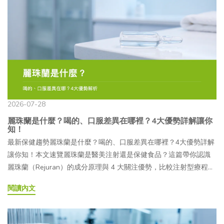
喝的、吃的適合哪些族群？04PDRN 有哪些類型？喝的、吃的又是
什麼？05喝的 PDRN 如何挑選？5 大要點要知道！06吃的、喝的
PDRN 常見 QAPDRN 是什麼？近年從醫美、保養一路延伸到保健食
品，讓不少人開始注意到這個成分，喝的 PDRN、吃的 PDRN 也因
此成為熱門搜尋話題。不過，市面上的產品形式越來越多，從精華
液、面膜到口服保健食品都有，究竟它們有何不同？又該怎麼挑
選，才符合自己的日常保養需求？就讓本文帶你深入認識 PDRN，
幫助你在面對琳瑯滿目的產品時，更快找到適合自己的選
擇！ PDRN 是什麼？從來源與作用機制開始認識所謂的
2026-07-28
「PDRN（Polydeoxyribonucleotide，多聚去氧核醣核苷酸）」，就
麗珠蘭是什麼？喝的、口服差異在哪裡？4大優勢詳解讓你
是指一種由鮭魚精巢 DNA 經萃取、水解與純化製成的核苷酸聚合
知！
物，基本單元包含去氧腺苷（deoxyadenosine）、去氧鳥苷
最新保健趨勢麗珠蘭是什麼？喝的、口服差異在哪裡？4大優勢詳解
（deoxyguanosine）等去氧核苷酸。由於其組成單元與人體 DNA
讓你知！本文速覽麗珠蘭是醫美注射還是保健食品？這篇帶你認識
的部分基礎成分相近，因此逐漸受到學術研究領域關注。— PDRN
麗珠蘭（Rejuran）的成分原理與 4 大關注優勢，比較注射型療程與
來自哪裡？PDRN 的系統性研究可追溯至 1980～1990 年代的義大
口服 PDRN 保健食品的差異，並整理術後注意事項，幫助你看懂資
閱讀內文
利，早期研究與臨床應用主要集中於骨科、皮膚科及傷口照護等領
訊、選擇適合自己的補充方式。文章目錄01麗珠蘭是什麼？原理解
域。自 2010 年代起，PDRN 在韓國醫美市場的討論度逐漸提升，也
析告訴你！02麗珠蘭爆紅原因有哪些？4大優勢看這邊！03麗珠蘭、
開始應用於部分注射型療程，進一步帶動這項成分在亞洲消費市場
外泌體與膠原蛋白保健食品有什麼不同？04麗珠蘭有副作用嗎？注