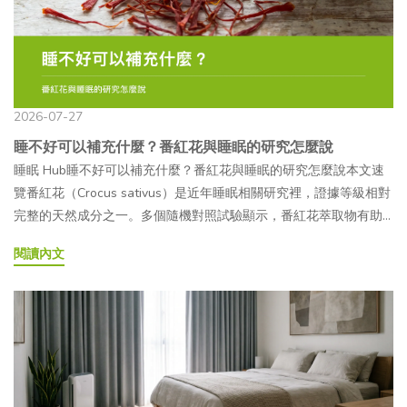
但長期壓縮睡眠時間，會讓這些工作沒有足夠時間完成。Q2一個晚
保養習慣，並希望在日常營養補充中，加入具有醫美話題背景之成
知醫師過敏史與身體狀況。— 3. 侵入性相對低相較於主要用於增加
（Da）約 500～5,000 Da，屬於小分子吸收方式需先在消化道中分
上到底該睡幾個小時？一個睡眠週期約 90 分鐘，一晚通常經歷 4 到
分的消費者，可能會對口服 PDRN 產品較感興趣。●長期作息不規
組織體積的填充療程，麗珠蘭較常以改善整體膚況與自然呈現作為
解可透過 PepT1 以胜肽形式吸收溶解性較低，較不易溶於冷水較
6 個週期，但研究發現這個結構因人而異，是相當穩定的個人特徵。
律者：工作忙碌、經常熬夜，或生活作息較不固定的人，通常會更
常見療程訴求。不過，它仍屬於侵入性的注射醫療行為，恢復情形
高，可溶於冷水或熱水加工方式未經水解的天然大分子經過酵素水
與其緊盯一個絕對的時數，觀察白天的精神狀態通常是更直接的參
加留意日常保養與營養補充，也可能將 PDRN 納入日常補充產品的
與適合的施作次數會因個人膚況、施打部位及操作方式而異。— 4.
解處理保健食品應用常見於傳統粉末膠原蛋白常用於膠原蛋白飲與
考。Q3為什麼有時候睡很久，醒來還是很累？最常見的原因是深睡
選擇。●重視外在環境影響的族群：平時較常接觸空汙與紫外線，
韓流與社群效應韓國診所、KOL 分享及社群平台上的療程紀錄，讓
膠囊配方— 為什麼現在的保健食品常強調「胜肽」？2010 年代後，
期在中途被打斷，或整晚的睡眠週期不完整。就算總睡眠時數看起
2026-07-27
或經常長時間使用 3C 產品的人，可能會更重視日常防護與保養，因
「嬰兒針」「鮭魚針」等名稱快速被認識。Instagram、YouTube 等
日本與歐洲陸續發表多項與膠原蛋白胜肽吸收相關的人體研究。研
來夠，如果深睡或 REM 被壓縮，身體實際拿到的修復和整理都會打
睡不好可以補充什麼？番紅花與睡眠的研究怎麼說
此開始留意含有 PDRN 概念的相關產品。●已有口服膠原蛋白習慣
平台上的療程分享與前後對照內容，也提高了麗珠蘭的討論度。不
究顯示，口服膠原蛋白胜肽後，部分胜肽可維持完整形式出現在血
折扣。Q4白天沒曬到太陽，真的會影響晚上的睡眠嗎？會。生理時
睡眠 Hub睡不好可以補充什麼？番紅花與睡眠的研究怎麼說本文速
的族群：已經養成口服保養習慣，並希望嘗試不同配方的人，對於
過，照片可能受到光線、角度、妝容與後製影響，仍應以醫師評估
液中，並非全部分解為單一胺基酸。這也讓「以胜肽形式吸收」逐
鐘主要依靠光線來對齊日夜週期，白天光照不足，晚上該分泌的褪
覽番紅花（Crocus sativus）是近年睡眠相關研究裡，證據等級相對
搭配膠原蛋白或其他美容成分的 PDRN 複合產品，通常也會有較高
及合法產品資訊為準。 麗珠蘭、外泌體與膠原蛋白保健食品有什麼
漸成為膠原蛋白保健食品常見的產品訴求，市場上的相關配方也隨
黑激素反而容易延遲或減少。有研究實際測量辦公室工作者的光照
完整的天然成分之一。多個隨機對照試驗顯示，番紅花萃取物有助
的接受度。— 哪些人食用前需要多留意？PDRN 多取自鮭魚 DNA，
不同？麗珠蘭、外泌體相關產品與膠原蛋白保健食品的成分、使用
之增加。🔬研究說明2016 年發表於《Journal of Agricultural and
量，發現早上光照較多的人入睡更快、睡眠品質也更好。Q5睡前滑
於改善睡眠品質、縮短入睡所需時間。這篇文章想先把研究本身講
因此對魚類，尤其是鮭魚過敏者，選購前應仔細確認產品來源與成
方式及管理規範並不相同，不能直接視為相同類型的產品或保養方
Food Chemistry》的研究（Shigemura et al.）指出，受試者口服水
手機為什麼會讓人更難入睡？手機、電腦這類光源含有較多短波長
閱讀內文
清楚，再說明我們如何把它放進日常補充的選項裡：番紅花補充品
分標示。孕婦、哺乳期女性、慢性疾病患者或正在服用藥物者，建
式。以下整理基本差異，實際接受療程或使用產品前，仍應確認其
解膠原蛋白後，可在血液中偵測到 Pro-Hyp（脯胺酸－羥脯胺酸）
藍光，會讓生理時鐘誤以為還是白天，延後褪黑激素分泌。研究也
是食品，不是藥物，不能取代醫療診斷或治療，睡眠困擾嚴重時仍
議食用前先諮詢醫師或藥師。PDRN 保健食品屬於一般食品，不能
來源與合法性，並依醫師或專業人員建議評估。比較項目麗珠蘭
等特定膠原蛋白胜肽，支持部分膠原蛋白可經由胜肽形式吸收的概
發現，晚上暴露在藍光下的人，總睡眠時間明顯比暴露在暖色調光
建議諮詢專業醫師。文章目錄01番紅花是什麼？為什麼會被拿來研
取代藥品或醫療行為。若有身體不適或特定健康疑慮，仍應尋求專
（注射 PN）外泌體（注射 Exosome）膠原蛋白保健食品（口服）
念。 三胜肽膠原蛋白是什麼？二胜肽 vs 三胜肽差在哪？所謂的三胜
線下的人短。Q6長期睡不好，對身體會有什麼影響？長期睡眠不足
究睡眠02研究文獻怎麼說：三個隨機對照試驗的發現03從研究到產
業醫療協助。 PDRN 有哪些類型？喝的、吃的又是什麼？PDRN 的
主成分PN（聚核苷酸），源自鮭魚 DNA幹細胞來源胞外囊泡，含蛋
肽膠原蛋白（Collagen Tripeptide，CTP），是由三個胺基酸組成的
會讓免疫系統的調節功能受影響，身體容易處於一種低度、持續性
品，中間的距離在哪裡04躺好眠數羊膠囊：番紅花作為日常補充的
應用形式相當多元，從需要由專業醫師操作的注射型產品，到一般
白質、mRNA 等膠原蛋白胜肽（魚膠原等水解物）給藥方式醫師注
膠原蛋白水解片段，代表序列為 Gly-Pro-Hyp（甘胺酸－脯胺酸－
的發炎狀態，也可能讓人比較容易生病、恢復得比較慢。這不代表
選擇之一05誰適合、誰需要多留意06常見問題 FAQ前面幾篇談了睡
消費者可使用的精華液、面膜與口服保健食品都有。不同類型的使
射（真皮／皮下層）醫師注射（真皮／靜脈／局部）口服，每日補
羥脯胺酸）。這三個胺基酸正是天然膠原蛋白三股螺旋結構中的主
偶爾一次沒睡好就會生病，值得留意的是長期、反覆的睡眠不足。
眠週期、生理時鐘、壓力循環和環境調整，這些都是先從理解和生
用方式、產品定位與使用門檻也不相同：類型應用場景使用門檻備
充是否需醫師是，屬醫療行為是，屬醫療行為否，保健食品費用參
要重複單元，因此受到許多研究關注。膠原蛋白的三股螺旋結構以 -