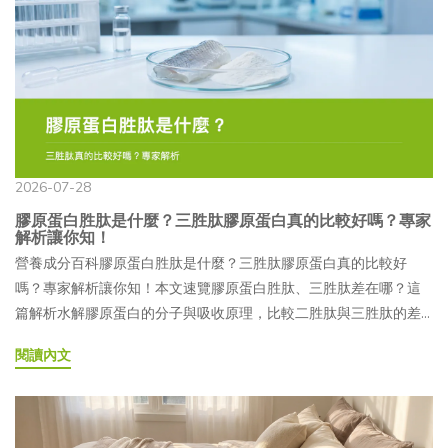
的討論度。在臺灣，PDRN 目前可見於保養品及口服保健食品中；
意事項有哪些？05喝的、口服麗珠蘭是什麼？保健食品定義看這
若作為食品原料使用，產品仍屬一般食品範疇，並非藥品。—
邊！06喝的、口服麗珠蘭常見 QA聊到「麗珠蘭」，你可能會先想
PDRN 的作用機制介紹目前較常被研究討論的作用機制，是 PDRN
到近年受到關注的醫美療程，也可能好奇麗珠蘭究竟是什麼。除了
可能透過作用於 A2A 腺苷受體（Adenosine A2A Receptor），影
常見的療程之外，市面上也陸續出現喝的麗珠蘭、口服麗珠蘭等保
響細胞內的訊號傳遞，進而影響成纖維細胞活性及生長因子的分
健食品，兩者究竟有什麼差別？又該怎麼挑選才符合自己的需求？
泌。另一項研究方向則認為，PDRN 經水解後釋放出的核苷酸，可
本文將帶大家認識喝的與口服麗珠蘭的特色，並整理選購時可以留
能成為細胞代謝與修復過程中可利用的基礎原料。💪科普補充：什
意的方向，幫助你看懂產品資訊，選擇更適合自己的日常補充方
麼是 A2A 腺苷受體？A2A 腺苷受體分布於皮膚、血管與肌肉等多種
式！ 麗珠蘭是什麼？原理解析告訴你！麗珠蘭（Rejuran）是由韓國
2026-07-28
組織。需要注意的是，目前口服 PDRN 的相關研究仍以體外或動物
PharmaResearch Co., Ltd. 開發的注射型醫療器材，主要成分為
膠原蛋白胜肽是什麼？三胜肽膠原蛋白真的比較好嗎？專家
試驗為主，口服 PDRN 的人體研究數量仍相對有限，其生物利用率
PN（Polynucleotide，聚核苷酸）。其原料取自鮭魚 DNA，經純化
解析讓你知！
也有待更多研究持續釐清。— PDRN 基本資料一覽●學名：
及相關製程處理後，製成注射劑型，須由專業醫師依照個人膚況與
營養成分百科膠原蛋白胜肽是什麼？三胜肽膠原蛋白真的比較好
Polydeoxyribonucleotide（多聚去氧核醣核苷酸）●主要來源：鮭
需求評估並執行，屬於醫療行為，並非一般居家使用的保養品。—
嗎？專家解析讓你知！本文速覽膠原蛋白胜肽、三胜肽差在哪？這
魚精巢 DNA（Chum salmon／Oncorhynchus keta）●分子性質：
PN 和 PDRN 有什麼不同？PN 與 PDRN 都屬於與 DNA 片段相關的
篇解析水解膠原蛋白的分子與吸收原理，比較二胜肽與三胜肽的差
DNA 水解片段、核苷酸聚合物●研究起源：義大利，1980 至 1990
原料，但在分子大小、鏈段長度及製程上有所不同。一般來說，PN
異，整理適合補充的族群、食用時機與常見疑問，幫助你看懂產品
閱讀內文
年代●主要受體：A2A 腺苷受體（Adenosine A2A Receptor）●臺
的分子鏈較長，PDRN 的分子片段則相對較短；不過，實際成分與
標示，選得更安心。文章目錄01膠原蛋白胜肽是什麼？跟一般膠原
灣法規地位：作為食品原料使用時，屬一般食品範疇，不屬於藥
應用方式仍須以各產品的官方標示為準。麗珠蘭官方資料將注射產
蛋白差異在哪？02三胜肽膠原蛋白是什麼？二胜肽 vs 三胜肽差在
品；未取得健康食品許可者，也不屬於法規所稱的健康食品 PDRN
品的主要成分標示為「PN」，其他品牌的相關產品則可能使用
哪？03哪些人適合補充膠原蛋白胜肽？哪些族群要特別注意？04膠
為什麼受關注？是什麼原因造成的？近年來，PDRN 逐漸從醫美領
PDRN，因此兩者在市場資訊中有時會一起被討論，但不宜直接視為
原蛋白胜肽怎麼吃？掌握食用時機與補充方式05膠原蛋白胜肽常見