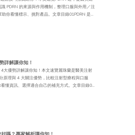
 PDRN 的來源與作用機制，整理口服與外用／注
助你看懂標示、挑對產品。文章目錄01PDRN 是什
注？是什麼原因造成的？03PDRN 喝的、吃的適合哪
5喝的 PDRN 如何挑選？5 大要點要知道！06吃
從醫美、保養一路延伸到保健食品，讓不少人開始注意到這
門搜尋話題。不過，市面上的產品形式越來越多，從精華
又該怎麼挑選，才符合自己的日常保養需求？就讓本
時，更快找到適合自己的選擇！ PDRN 是什麼？從
勢詳解讓你知！
ibonucleotide，多聚去氧核醣核苷酸）」，就是指
？4大優勢詳解讓你知！本文速覽麗珠蘭是醫美注射
苷酸聚合物，基本單元包含去氧腺苷
成分原理與 4 大關注優勢，比較注射型療程與口服
osine）等去氧核苷酸。由於其組成單元與人體 DNA 的部
你看懂資訊、選擇適合自己的補充方式。文章目錄01
DRN 來自哪裡？PDRN 的系統性研究可追溯至
有哪些？4大優勢看這邊！03麗珠蘭、外泌體與膠原
要集中於骨科、皮膚科及傷口照護等領域。自 2010
意事項有哪些？05喝的、口服麗珠蘭是什麼？保健食
，也開始應用於部分注射型療程，進一步帶動這項成分
「麗珠蘭」，你可能會先想到近年受到關注的醫美療
見於保養品及口服保健食品中；若作為食品原料使用，
之外，市面上也陸續出現喝的麗珠蘭、口服麗珠蘭等
機制介紹目前較常被研究討論的作用機制，是 PDRN
合自己的需求？本文將帶大家認識喝的與口服麗珠蘭
 Receptor），影響細胞內的訊號傳遞，進而影響成纖維
品資訊，選擇更適合自己的日常補充方式！ 麗珠蘭
較好嗎？專家解析讓你知！
PDRN 經水解後釋放出的核苷酸，可能成為細胞代