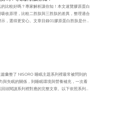
rmaResearch Co., Ltd. 開發的注射型醫療器
真的比較好嗎？專家解析讓你知！本文速覽膠原蛋白
 A2A 腺苷受體？A2A 腺苷受體分布於皮膚、血
酸）。其原料取自鮭魚 DNA，經純化及相關製程處理後，
與吸收原理，比較二胜肽與三胜肽的差異，整理適合
 的相關研究仍以體外或動物試驗為主，口服 PDRN
估並執行，屬於醫療行為，並非一般居家使用的保養
示，選得更安心。文章目錄01膠原蛋白胜肽是什
究持續釐清。— PDRN 基本資料一覽●學名：
 都屬於與 DNA 片段相關的原料，但在分子大小、鏈段長
麼？二胜肽 vs 三胜肽差在哪？03哪些人適合補充
）●主要來源：鮭魚精巢 DNA（Chum salmon／
PDRN 的分子片段則相對較短；不過，實際成分與
肽怎麼吃？掌握食用時機與補充方式05膠原蛋白胜肽
段、核苷酸聚合物●研究起源：義大利，1980 至 1990
料將注射產品的主要成分標示為「PN」，其他品牌
胜肽膠原蛋白」、「膠原蛋白胜肽」等名稱，看起來
 Receptor）●臺灣法規地位：作為食品原料使用時，
訊中有時會一起被討論，但不宜直接視為完全相同的成
什麼？和一般膠原蛋白差在哪？三胜肽膠原蛋白真的
也不屬於法規所稱的健康食品 PDRN 為什麼受關
俗稱，並非麗珠蘭的正式產品名稱，也不代表施作後
膠原蛋白與一般膠原蛋白的差異，並整理補充方式、
美領域延伸至日常保養與保健市場，背後主要受到韓國
商：Rejuran（麗珠蘭）｜韓國
心！ 膠原蛋白胜肽是什麼？跟一般膠原蛋白差異在
念走向居家保養等因素影響。其受到關注的原因，大
（聚核苷酸），萃取自鮭魚 DNA●俗稱：嬰兒針、鮭魚針●給藥
es，又稱水解膠原蛋白）」，就是指膠原蛋白經特定蛋白酶
討論度韓國是目前 PDRN 商業化發展較成熟的市場之
篇彙整了 NISORO 睡眠主題系列裡最常被問到的
：Healer（全臉）、Tone（亮膚）、Eye（眼
2 至數十個胺基酸組成，分子量多介於 500～
也透過韓國美妝內容、社群影音及海外醫美旅遊等管
壓力與失眠的關係，到睡眠環境與營養補充，一次看
看這邊！麗珠蘭從韓國受到關注後，透過社群分享與
、分子量可達數十萬道爾頓的膠原蛋白。— 膠原蛋白和膠
RN 是什麼」的搜尋與討論也逐漸增加。— 👉保
以回頭閱讀系列裡對應的完整文章。以下依照系列文
，其成分來源、療程訴求及市場討論度，也讓麗珠蘭
纏繞形成的三股螺旋大分子蛋白質，分子量較大，進
而外」保養概念的消費者逐漸增加，選購產品時除了
眠這麼重要？不能少睡一點嗎？睡眠不是效率可以
理為以下 4 點：— 1. 成分研究有基礎目前已
吸收；在此過程中，多數結構也會被拆解成胺基酸或
具有相關研究資料。PDRN 因曾被應用於再生醫學
身體修復與生長激素分泌，REM 負責大腦整理與情
包括其分子特性，以及在皮膚與組織相關領域的應用可能
較短的胜肽鏈，可透過小腸上皮細胞的胜肽轉運體
據的期待。— 👉醫美概念逐漸延伸至居家保養疫
不是完全不行，但長期壓縮睡眠時間，會讓這些工作
仍有差異，實際應用及療程規劃仍須由醫師依個人狀
收方式上與一般膠原蛋白有所不同。比較項目一般膠原
見於診所或專業療程中的成分概念，逐漸延伸至保養
眠週期約 90 分鐘，一晚通常經歷 4 到 6 個
珠蘭的主要成分 PN 取自鮭魚 DNA，經純化與製
5,000 Da，屬於小分子吸收方式需先在消化道中
研究背景的 PDRN，也逐漸成為受到關注的成分之
個人特徵。與其緊盯一個絕對的時數，觀察白天的精
其生物相容性，但任何注射療程仍可能出現紅腫、疼
較不易溶於冷水較高，可溶於冷水或熱水加工方式未經