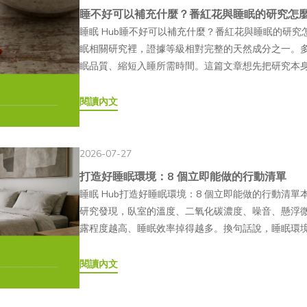
一。 PDRN 喝的、吃的適合哪些族群？目前臺灣市面
神狀態通常是更直接的參考。Q3為什麼有時候睡很久
痛、瘀青或過敏等狀況，療程前應主動告知醫師過敏史與
睡不好可以補充什麼？番紅花與睡眠的研究怎
水解的天然大分子經過酵素水解處理保健食品應用常
與新興成分的消費族群，常見需求情境包括以下幾類
打斷，或整晚的睡眠週期不完整。就算總睡眠時數看起
增加組織體積的填充療程，麗珠蘭較常以改善整體膚
睡眠 Hub睡不好可以補充什麼？番紅花與睡眠的研究怎麼說
— 為什麼現在的保健食品常強調「胜肽」？2010 
希望在日常營養補充中，加入具有醫美話題背景之成分的
修復和整理都會打折扣。Q4白天沒曬到太陽，真的會
入性的注射醫療行為，恢復情形與適合的施作次數會因個
眠相關研究裡，證據等級相對完整的天然成分之一。
相關的人體研究。研究顯示，口服膠原蛋白胜肽後，
長期作息不規律者：工作忙碌、經常熬夜，或生活作
對齊日夜週期，白天光照不足，晚上該分泌的褪黑激
與社群效應韓國診所、KOL 分享及社群平台上的療
眠品質、縮短入睡所需時間。這篇文章想先把研究本
解為單一胺基酸。這也讓「以胜肽形式吸收」逐漸成
充，也可能將 PDRN 納入日常補充產品的選擇。●
者的光照量，發現早上光照較多的人入睡更快、睡眠品
Instagram、YouTube 等平台上的療程分享
裡：番紅花補充品是食品，不是藥物，不能取代醫療
配方也隨之增加。🔬研究說明2016 年發表於《Journal of Ag
線，或經常長時間使用 3C 產品的人，可能會更重視日
睡？手機、電腦這類光源含有較多短波長藍光，會讓
受到光線、角度、妝容與後製影響，仍應以醫師評估及
文章目錄01番紅花是什麼？為什麼會被拿來研究睡眠0
閱讀內文
（Shigemura et al.）指出，受試者口服水解膠原
關產品。●已有口服膠原蛋白習慣的族群：已經養成
也發現，晚上暴露在藍光下的人，總睡眠時間明顯比暴
健食品有什麼不同？麗珠蘭、外泌體相關產品與膠原
研究到產品，中間的距離在哪裡04躺好眠數羊膠囊：
酸）等特定膠原蛋白胜肽，支持部分膠原蛋白可經由胜
膠原蛋白或其他美容成分的 PDRN 複合產品，通常
體會有什麼影響？長期睡眠不足會讓免疫系統的調節
同，不能直接視為相同類型的產品或保養方式。以下
留意06常見問題 FAQ前面幾篇談了睡眠週期、生理
肽 vs 三胜肽差在哪？所謂的三胜肽膠原蛋白（Collage
PDRN 多取自鮭魚 DNA，因此對魚類，尤其是鮭
狀態，也可能讓人比較容易生病、恢復得比較慢。這
認其來源與合法性，並依醫師或專業人員建議評估。比
活調整下手。走到這一步，很多人會問：有沒有什麼
原蛋白水解片段，代表序列為 Gly-Pro-Hyp（
2026-07-27
婦、哺乳期女性、慢性疾病患者或正在服用藥物者，建
期、反覆的睡眠不足。Q7壓力大睡不著，該先處理壓
Exosome）膠原蛋白保健食品（口服）主成分PN（
紅花的研究現況說清楚。 番紅花是什麼？為什麼會被拿來研
蛋白三股螺旋結構中的主要重複單元，因此受到許多研究關
一般食品，不能取代藥品或醫療行為。若有身體不適或特
打造好睡眠環境：8 個立即能做的行動清單
示壓力和睡眠是雙向影響的循環，共用同一套荷爾蒙
蛋白質、mRNA 等膠原蛋白胜肽（魚膠原等水解物
物的花柱頭，長年作為香料使用，近年也成為睡眠與
重複單元，其中 X 通常為脯胺酸（Pro），Y 通常為羥脯胺
哪些類型？喝的、吃的又是什麼？PDRN 的應用形
睡眠 Hub打造好睡眠環境：8 個立即能做的行動清單本文
循環，不需要等壓力完全解決才開始處理睡眠。Q8臥
／靜脈／局部）口服，每日補充是否需醫師是，屬醫
是番紅花素（crocin）與番紅花醛（safranal
的三胜肽片段，由日本研究團隊率先自魚膠原蛋白水解物中
一般消費者可使用的精華液、面膜與口服保健食品都
研究發現，臥室的溫度、二氧化碳濃度、噪音、懸浮
響是可以被實際測量的。研究發現室溫、噪音、二氧
NT$8,000～20,000+／次NT$15,000～50,000
研究者開始探討它們對睡眠的實際影響。 研究文獻怎麼
Hyp 三胜肽基本資料●組成：甘胺酸（Gly）＋ 脯胺酸（
相同：類型應用場景使用門檻備註注射製劑（水光針
露程度越高、睡眠效率掉得越多。換句話說，睡眠環
噪音的影響幅度又特別明顯，夜間噪音建議壓在約 35
等至高無侵入性適合族群接受注射醫療程序的族群預
《Nutrition and Metabolic Insights》的
爾頓（Da），屬超小分子●主要來源：魚皮膠原蛋白
際可使用的產品與適應範圍應以主管機關最新核准資
被具體改善的變項。以下 8 個行動，都有實際數據支持。
偶爾一次熬夜有一定幫助，但如果平日和假日的作息
療程的族群 麗珠蘭有副作用嗎？注意事項有哪些？麗
據，結論指出番紅花對睡眠時間與品質有正向影響，
研究顯示能以完整三胜肽形式被 PepT1 轉運體吸
實際使用感受與成分滲透情形，會因配方及劑型設計
人以為睡眠環境是「感覺」問題，喜不喜歡這張床、
閱讀內文
重新對齊，反而可能讓平日恢復起來更吃力。固定起床
腫、瘀青或顆粒感等暫時性反應。每個人的膚況、施
似的放鬆效果。2021 年發表於《Nutrients》的雙
高於一般膠原蛋白胜肽— 三胜肽為什麼受到市場關注？相較
配玻尿酸、膠原蛋白等成分口服飲品／膠囊日常營養
影響是可以被量化的，而且影響的幅度並不小。 8 個行動
關的營養補充品，像番紅花，有用嗎？需要吃嗎？多
術後觀察為準。— 常見術後反應有哪些？●注射點丘疹
15.5 毫克番紅花萃取物，結果顯示補充組在睡眠品質
子量，三胜肽僅約 267 Da，屬於膠原蛋白水解物
漸增加— 有喝的 PDRN 嗎？吃的 PDRN 又是什麼？
《Indoor Air》的綜述整理多年研究後指出，18°C
睡眠時間的改善，是目前研究支持較多的天然成分之
術後反應，通常 3～7 天內自然消退。●暫時性紅腫：
都有改善，安慰劑組則沒有觀察到相同變化。2025 年發表於