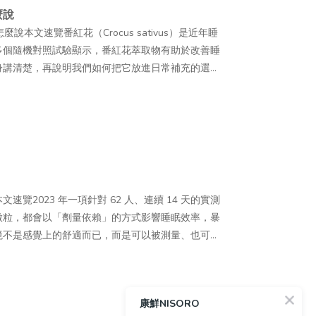
上的口服 PDRN 保健食品，主要鎖定重視日常保養
，醒來還是很累？最常見的原因是深睡期在中途被
身體狀況。— 3. 侵入性相對低相較於主要用於
麼說
見於傳統粉末膠原蛋白常用於膠原蛋白飲與膠囊配方
：●注重日常養顏保養的族群：平時有保養習慣，並
來夠，如果深睡或 REM 被壓縮，身體實際拿到的
況與自然呈現作為常見療程訴求。不過，它仍屬於侵
本文速覽番紅花（Crocus sativus）是近年睡
年代後，日本與歐洲陸續發表多項與膠原蛋白胜肽吸收
消費者，可能會對口服 PDRN 產品較感興趣。●
影響晚上的睡眠嗎？會。生理時鐘主要依靠光線來
人膚況、施打部位及操作方式而異。— 4. 韓流
多個隨機對照試驗顯示，番紅花萃取物有助於改善睡
部分胜肽可維持完整形式出現在血液中，並非全部分
息較不固定的人，通常會更加留意日常保養與營養補
素反而容易延遲或減少。有研究實際測量辦公室工作
程紀錄，讓「嬰兒針」「鮭魚針」等名稱快速被認識。
身講清楚，再說明我們如何把它放進日常補充的選項
為膠原蛋白保健食品常見的產品訴求，市場上的相關
重視外在環境影響的族群：平時較常接觸空汙與紫外
質也更好。Q5睡前滑手機為什麼會讓人更難入
與前後對照內容，也提高了麗珠蘭的討論度。不過，照片可能
診斷或治療，睡眠困擾嚴重時仍建議諮詢專業醫師。
ricultural and Food Chemistry》的研究
常防護與保養，因此開始留意含有 PDRN 概念的相
生理時鐘誤以為還是白天，延後褪黑激素分泌。研究
合法產品資訊為準。 麗珠蘭、外泌體與膠原蛋白保
2研究文獻怎麼說：三個隨機對照試驗的發現03從
蛋白後，可在血液中偵測到 Pro-Hyp（脯胺酸－羥脯胺
口服保養習慣，並希望嘗試不同配方的人，對於搭配
露在暖色調光線下的人短。Q6長期睡不好，對身
蛋白保健食品的成分、使用方式及管理規範並不相
番紅花作為日常補充的選擇之一05誰適合、誰需要多
肽形式吸收的概念。 三胜肽膠原蛋白是什麼？二胜
也會有較高的接受度。— 哪些人食用前需要多留意？
功能受影響，身體容易處於一種低度、持續性的發炎
整理基本差異，實際接受療程或使用產品前，仍應確
時鐘、壓力循環和環境調整，這些都是先從理解和生
n Tripeptide，CTP），是由三個胺基酸組成的膠
魚過敏者，選購前應仔細確認產品來源與成分標示。孕
不代表偶爾一次沒睡好就會生病，值得留意的是長
較項目麗珠蘭（注射 PN）外泌體（注射
營養補充，可以作為日常的輔助？這篇想客觀地把番
甘胺酸－脯胺酸－羥脯胺酸）。這三個胺基酸正是天然膠原
議食用前先諮詢醫師或藥師。PDRN 保健食品屬於
力還是先處理睡眠？兩者不一定要分先後。研究顯
聚核苷酸），源自鮭魚 DNA幹細胞來源胞外囊泡，含
究睡眠番紅花（Crocus sativus）是鳶尾科植
注。膠原蛋白的三股螺旋結構以 -Gly-X-Y- 為
定健康疑慮，仍應尋求專業醫療協助。 PDRN 有
調節系統。從睡眠這一端先做調整，同樣能鬆動整個
）給藥方式醫師注射（真皮／皮下層）醫師注射（真皮
情緒相關研究的熱門對象。研究關注的主要活性成分
酸（Hyp）。而 Gly-Pro-Hyp 則是最具代表性
式相當多元，從需要由專業醫師操作的注射型產品，到
速覽2023 年一項針對 62 人、連續 14 天的實測
室的溫度、噪音，真的會影響睡眠嗎？會，而且影
療行為是，屬醫療行為否，保健食品費用參考
），這兩種化合物被認為與情緒調節、放鬆感受有關，因此
純化，並展開後續功能性研究。— Gly-Pro-
有。不同類型的使用方式、產品定位與使用門檻也不
微粒，都會以「劑量依賴」的方式影響睡眠效率，暴
化碳濃度都會以劑量依賴的方式影響睡眠效率，其中
+／次NT$1,000～3,000+／月侵入性中等（真皮注射）中
說：三個隨機對照試驗的發現2023 年發表於
Pro）＋ 羥脯胺酸（Hyp）●分子量：約 267 道
）醫美診所、皮膚科需由醫師操作屬於醫療行為，實
境不是感覺上的舒適而已，而是可以被測量、也可以
 分貝以下。Q9假日晚睡晚起，補眠有用嗎？補眠對
算較高、對再生醫學感興趣日常保養、不接受侵入性
系統性回顧，彙整了 5 個隨機對照試驗、總計 379 名受試者的數
水解（特別是鱈魚、鮭魚、吳郭魚等）●吸收特性：
訊為準外用精華液／安瓶日常保養一般消費者可使用
文章目錄018 個行動清單02常見問題 FAQ很多
落差很大，等於讓生理時鐘反覆經歷時差，需要時間
珠蘭屬於侵入性注射療程，施作後可能出現局部紅
番紅花素與番紅花醛被認為透過延長睡眠時間產生類
收●市場定位：高端膠原蛋白配方的差異化成分，成本
而異面膜／凍膜加強日常保養一般消費者可使用常搭
習不習慣這個房間。但實測數據顯示，環境對睡眠的
時間，通常比補眠更能維持睡眠品質。Q10睡眠相
打部位及恢復速度不同，實際狀況仍應依醫師評估與
盲隨機對照試驗，讓 66 名受試者連續 6 週每天補充
於一般膠原蛋白胜肽約 500～5,000 Da 的分
補充一般消費者可食用近年臺灣市場上的相關產品逐
清單— 1. 把室溫調到偏涼2025 年發表於
個隨機對照試驗顯示番紅花萃取物有助於睡眠品質與
（Papule）：施打後皮膚出現小顆粒感，屬正常
量表（PSQI）上的入睡時間、睡眠時長與整體評分
中分子量較小的片段之一，具有較穩定的代謝特性。不
市面上確實有喝的 PDRN 與吃的 PDRN，這類口服保
康鮮NISORO
 到 22°C 的溫和室溫範圍，最能維持大多數健康成人的
一。但這類補充品屬於食品，定位是日常輔助，不是
注射部位紅熱感，通常 24～48 小時內緩解。●瘀
《Sleep Medicine: X》的三組隨機對照試