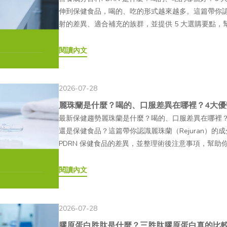
伸到保健食品，喝的、吃的形式越來越多。這篇帶你認識
射的差異、適合補充的族群，並提供 5 大選購要點，幫
麼？從來源與作用機制開始認識02PDRN 為什麼受關
些族群？04PDRN 有哪些類型？喝的、吃的又是什麼？0
閱讀內文
的、喝的 PDRN 常見 QAPDRN 是什麼？近年
個成分，喝的 PDRN、吃的 PDRN 也因此成為熱
液、面膜到口服保健食品都有，究竟它們有何不同？
2026-07-28
文帶你深入認識 PDRN，幫助你在面對琳瑯滿目的產品
麗珠蘭是什麼？喝的、口服差異在哪裡？4大優
來源與作用機制開始認識所謂的「PDRN（Polydeoxyr
最新保健趨勢麗珠蘭是什麼？喝的、口服差異在哪裡
一種由鮭魚精巢 DNA 經萃取、水解與純化製成的核
還是保健食品？這篇帶你認識麗珠蘭（Rejuran）的
（deoxyadenosine）、去氧鳥苷（deoxyguan
PDRN 保健食品的差異，並整理術後注意事項，幫助
分基礎成分相近，因此逐漸受到學術研究領域關注。— P
麗珠蘭是什麼？原理解析告訴你！02麗珠蘭爆紅原因
1980～1990 年代的義大利，早期研究與臨床應用主
蛋白保健食品有什麼不同？04麗珠蘭有副作用嗎？注
閱讀內文
年代起，PDRN 在韓國醫美市場的討論度逐漸提升
品定義看這邊！06喝的、口服麗珠蘭常見 QA聊到
在亞洲消費市場的討論度。在臺灣，PDRN 目前可
程，也可能好奇麗珠蘭究竟是什麼。除了常見的療程
產品仍屬一般食品範疇，並非藥品。— PDRN 的作用
保健食品，兩者究竟有什麼差別？又該怎麼挑選才符
2026-07-28
可能透過作用於 A2A 腺苷受體（Adenosine A2A
的特色，並整理選購時可以留意的方向，幫助你看懂產
膠原蛋白胜肽是什麼？三胜肽膠原蛋白真的比
細胞活性及生長因子的分泌。另一項研究方向則認為，