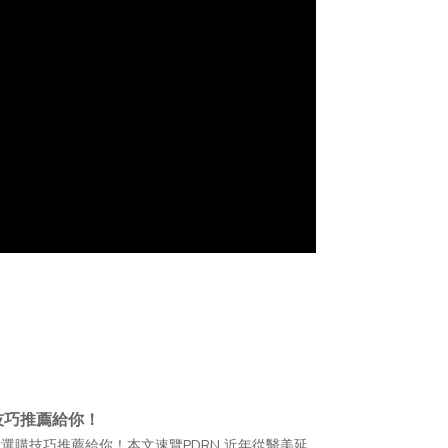
技巧推薦給你！
大選購技巧推薦給你！本文速覽PDRN 近年從醫美延