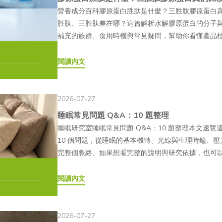
是什麼？原理解析告訴你！麗珠蘭（Rejuran）是由韓國 Pha
營養成分百科膠原蛋白胜肽是什麼？三胜肽膠原蛋白
謝與修復過程中可利用的基礎原料。💪科普補充：什麼是
材，主要成分為 PN（Polynucleotide，聚核苷
胜肽、三胜肽差在哪？這篇解析水解膠原蛋白的分子
管與肌肉等多種組織。需要注意的是，目前口服 PDRN
製成注射劑型，須由專業醫師依照個人膚況與需求評
補充的族群、食用時機與常見疑問，幫助你看懂產品標
的人體研究數量仍相對有限，其生物利用率也有待更多研
品。— PN 和 PDRN 有什麼不同？PN 與 PDRN
麼？跟一般膠原蛋白差異在哪？02三胜肽膠原蛋白是什
Polydeoxyribonucleotide（多聚去氧核醣核苷酸
度及製程上有所不同。一般來說，PN 的分子鏈較長，
膠原蛋白胜肽？哪些族群要特別注意？04膠原蛋白胜
閱讀內文
Oncorhynchus keta）●分子性質：DNA 水解片
應用方式仍須以各產品的官方標示為準。麗珠蘭官方資
常見 QA挑選膠原蛋白產品時，包裝上常會看到「三
年代●主要受體：A2A 腺苷受體（Adenosine A2A
的相關產品則可能使用 PDRN，因此兩者在市場資
很專業，實際上卻不容易分辨。究竟膠原蛋白胜肽是
屬一般食品範疇，不屬於藥品；未取得健康食品許可者，
分。此外，「嬰兒針」或「鮭魚針」是市場上常見的
比較好嗎？本文將帶大家了解膠原蛋白胜肽、三胜肽
注？是什麼原因造成的？近年來，PDRN 逐漸從醫
2026-07-27
一定能達到特定的結果。— 麗珠蘭基本資料●品牌／製造
適合族群與常見疑問，幫助你看懂產品標示，選得更安
醫美市場的推廣、消費者保養需求轉變，以及醫美概
睡眠常見問題 Q&A：10 題整理
PharmaResearch Co., Ltd.●主成分：PN
哪？所謂的「膠原蛋白胜肽（Collagen Peptid
致可整理為以下 3 點：— 👉韓國醫美市場帶動亞洲
睡眠研究室睡眠常見問題 Q&A：10 題整理本文速覽這
方式：醫師執行皮下或真皮層注射，屬醫療行為●主要系列
水解後，形成的短鏈胺基酸序列。這些短鏈序列通常由 
一，含有 PDRN 成分的部分注射型療程，相關話題
10 個問題，從睡眠的基本機轉、光線與生理時鐘、
周）、S（疤痕） 麗珠蘭爆紅原因有哪些？4大優勢
5,000 道爾頓（Dalton）之間，遠低於未經水解
道，逐漸受到亞洲消費者關注，近年臺灣消費者對「PD
完整個脈絡。如果想看完整的說明與研究依據，也可
醫美話題逐漸進入臺灣市場。除了韓流與名人效應外
原蛋白胜肽差在哪裡？一般膠原蛋白是由三條多肽鏈
養需求從基礎補水轉向成分研究近年來，注重「由內
章的順序整理，涵蓋讀者最常問的問題。Q1為什麼睡
成為近年常被搜尋的醫美項目之一。其受到關注的特色可整
入消化道後，需先經胃酸與蛋白酶分解，才能被人體
在意使用感受，也更重視成分標示是否清楚，以及是否
被優化的資產，而是身體真正在工作的時間：深睡負責
閱讀內文
有研究探討 PN 與 PDRN 的相關應用，研究方向
較短的胜肽。相較之下，膠原蛋白胜肽已預先水解成
相關研究，因此符合部分消費者對成分透明度與研究依
緒消化，免疫系統也在這段時間重新校準。少睡一點
性。不過，目前研究的樣本數、施作方式與評估標準
（PepT1），以胜肽形式進入血液循環，因此在吸
情後，消費者更加重視日常居家保養，也帶動原本常
沒有足夠時間完成。Q2一個晚上到底該睡幾個小時？一個睡
況評估，不能僅依網路資訊判斷。— 2. 生物相容性高麗
蛋白膠原蛋白胜肽分子量數十萬道爾頓（Da）約 500～
品與口服保健食品市場。在這股趨勢下，具有再生醫學
週期，但研究發現這個結構因人而異，是相當穩定的
程處理後製成注射產品。部分研究與產品資料會提及
2026-07-27
分解可透過 PepT1 以胜肽形式吸收溶解性較低，