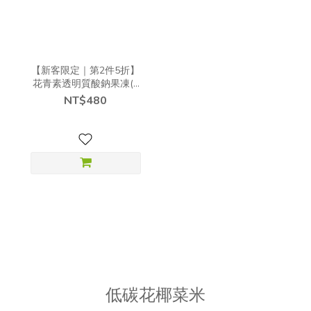
【新客限定｜第2件5折】
花青素透明質酸鈉果凍(5
包/盒)
NT$480
低碳花椰菜米