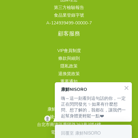
第三方檢驗報告
食品業登錄字號
A-124939499-00000-7
顧客服務
VIP會員制度
條款與細則
隱私政策
退換貨政策
重要通知
康鮮NISORO
聯繫我們
嗨～這一刻看到這句話的你，一定
正在閃閃發光 ✨如果有什麼想
康鮮國際股份有限公司
問、想了解的，我都在，讓我們一
起幫身體更輕鬆一點❤️
統一編號 24939499
台北市南港區重陽路263巷3號4樓
電話 02-26510889
回覆至 康鮮NISORO