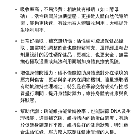
吸收率高，不易浪費：
相較於有機硒（如：酵母
硒），活性硒屬於無機型態，更接近人體自然代謝所
需，能夠更快速、有效地被人體吸收利用，大幅提升
生物利用率。
日常好攝取，補充無煩惱：
活性硒可透過保健品攝
取，無需特別調整飲食也能輕鬆補充。選擇經過精密
劑量設計的活性硒保健品，更穩定、也更安全，無需
擔心攝取過量或無法利用而增加身體負擔的風險。
增強身體防護力：
硒不僅能協助身體應對外在環境的
壓力與傷害，更參與多項內在調節機制。適量攝取硒
有助於維持生理穩定，特別是在季節交替或流行性感
冒盛行期間，提升身體防禦力，維持身體的健康與良
好狀態。
幫助代謝：
硒能維持能量轉換率，也能調節 DNA 及生
理機能，適量補充硒、維持體內的硒蛋白濃度，有助
於促進身體運作平衡、維持良好的健康狀態，特別適
合生活忙碌、壓力較大或關注健康管理的人群。