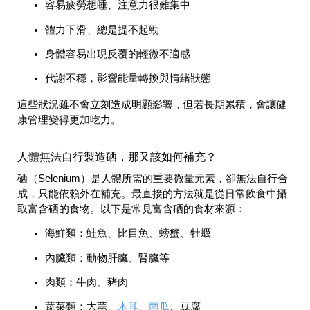
容易疲勞想睡、注意力很難集中
體力下滑、總是提不起勁
身體容易出現反覆的輕微不適感
代謝不穩，影響能量轉換與情緒狀態
這些狀況雖不會立刻造成明顯影響，但若長期累積，會讓健
康管理變得更加吃力。
人體無法自行製造硒，那又該如何補充？
硒（Selenium）是人體所需的重要微量元素，卻無法自行合
成，只能依賴外在補充。最直接的方法就是從日常飲食中攝
取富含硒的食物。以下是常見富含硒的食材來源：
海鮮類：鮭魚、比目魚、螃蟹、牡蠣
內臟類：動物肝臟、腎臟等
肉類：牛肉、豬肉
木耳
南瓜
蔬菜類：大蒜、
、
、豆腐