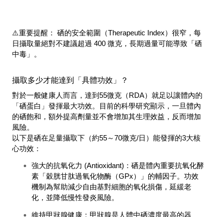
⚠️
重要提醒：
硒的安全範圍（Therapeutic Index）很窄，每
日攝取量絕對不建議超過 400 微克，長期過量可能導致「硒
中毒」。
攝取多少才能達到「具體功效」？
對於一般健康人而言，達到55微克（RDA）就足以讓體內的
「硒蛋白」發揮最大功效。目前的科學研究顯示，一旦體內
的硒飽和，額外提高劑量並不會增加其生理效益，反而增加
風險。
以下是硒在足量攝取下（約55～70微克/日）能發揮的3大核
心功效：
強大的抗氧化力 (Antioxidant)：
硒是體內重要抗氧化酵
素「穀胱甘肽過氧化物酶（GPx）」的輔因子。功效
機制為幫助減少自由基對細胞的氧化損傷，延緩老
化，並降低慢性發炎風險。
維持甲狀腺健康：
甲狀腺是人體中硒濃度最高的器