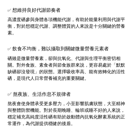
想維持良好代謝節奏者
✅
高濃度硒參與身體各項機能代謝，有助於能量利用與代謝平
衡，對於想穩定代謝、調整體質的人來說是十分關鍵的營養
素。
飲食不均衡，難以攝取到關鍵微量營養元素者
✅
硒雖是微量營養素，卻與抗氧化、代謝與生理平衡密切相
關。對外食族、素食者與節食族群來說，更容易處於「默默
缺硒卻沒發現」的狀態。選擇吸收率高、能有效轉化的活性
硒，是現代人日常營養補充的重要關鍵。
✅ 熬夜族、生活作息不規律者
熬夜會使身體承受更多壓力，小至影響肌膚狀態，大至精神
與整體防禦機能。對於長期晚睡、輪班或睡不好的人來說，
穩定補充高純度活性硒有助於啟動體內抗氧化酵素系統的正
常運作，為代謝提供穩健的後盾。