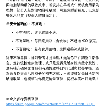
與油脂幫助硒的吸收效率。若安排在早餐或午餐後食用最為
理想，部分人若對礦物質較敏感，可避免睡前補充，以免影
響休息品質（視個人體質而定）。
📒安全補硒的 3 不原則：
不空腹吃： 避免胃部不適。
不過量吃： 每日總攝取（含食物）不超過 400 微克。
不盲目吃： 若有食用藥物，先問過藥師或醫師。
健康不該靠撐，補對營養才是重點！無論你正在調整生活作
息、進行慢性健康管理，或只是覺得最近身體有些小狀況，
適時補充硒保健食品都有助於維持日常代謝與營養平衡。透
過硒食物與高活性成分的補充方式，不僅能補足每日所需的
硒攝取量，也能幫助你穩定能量來源，從根本養出好元氣！
📖全文參考資料來源：
https://drive.google.com/drive/folders/1bfLBe2JBfMlC_UQF-