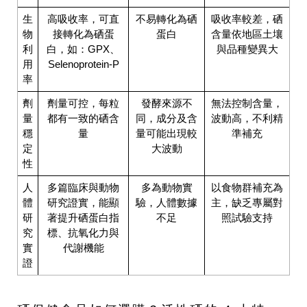
生
高吸收率，可直
不易轉化為硒
吸收率較差，硒
物
接轉化為硒蛋
蛋白
含量依地區土壤
利
白，如：GPX、
與品種變異大
用
Selenoprotein-P
率
劑
劑量可控，每粒
發酵來源不
無法控制含量，
量
都有一致的硒含
同，成分及含
波動高，不利精
穩
量
量可能出現較
準補充
定
大波動
性
人
多篇臨床與動物
多為動物實
以食物群補充為
體
研究證實，能顯
驗，人體數據
主，缺乏專屬對
研
著提升硒蛋白指
不足
照試驗支持
究
標、抗氧化力與
實
代謝機能
證