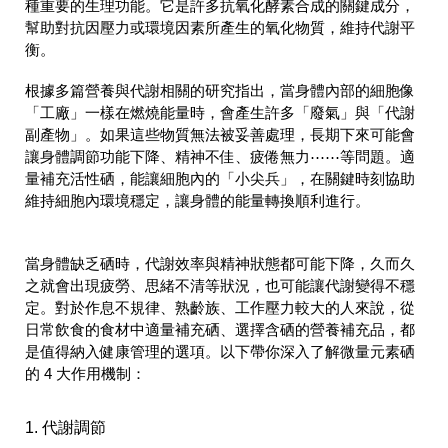
種重要的生理功能。它是許多抗氧化酵素合成的關鍵成分，
幫助對抗因壓力或環境因素所產生的氧化物質，維持代謝平
衡。
根據多篇營養與代謝相關的研究指出，當身體內部的細胞像
「工廠」一樣在燃燒能量時，會產生許多「廢氣」與「代謝
副產物」。如果這些物質無法被妥善處理，長期下來可能會
讓身體調節功能下降、精神不佳、疲倦無力⋯⋯等問題。適
量補充活性硒，能讓細胞內的「小尖兵」，在關鍵時刻協助
維持細胞內環境穩定，讓身體的能量轉換順利進行。
當身體缺乏硒時，代謝效率與精神狀態都可能下降，久而久
之就會出現疲勞、思緒不清等狀況，也可能讓代謝變得不穩
定。對於作息不規律、熟齡族、工作壓力較大的人來說，從
日常飲食的食材中適量補充硒、選擇含硒的營養補充品，都
是值得納入健康管理的選項。以下帶你深入了解微量元素硒
的 4 大作用機制：
1. 代謝調節