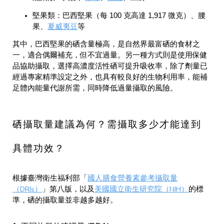
堅果類：巴西堅果（每 100 克高達 1,917 微克）、腰
夏威夷豆
果、
等
其中，巴西堅果的硒含量極高，是自然界最富硒的食材之
一，適合偶爾補充，但不宜過量。另一種方式則是使用保健
品協助攝取，選擇高濃度活性硒可提升吸收率，除了劑量已
經過專家精準設定之外，也具有較良好的生物利用率，能補
足體內能量代謝所需，同時降低過量攝取的風險。
硒攝取量建議為何？需攝取多少才能達到
具體功效？
國人膳食營養素參考攝取量
根據臺灣衛生福利部「
（DRIs）
美國國立衛生研究院（NIH）
」第八版，以及
的標
準，硒的攝取量並非越多越好。