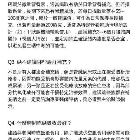
硒屬於微量營養素，適當攝取有助於日常營養補充。但若攝
取過量，長期下來恐有累積風險。若每日攝取量落在55～
100微克之間，屬於一般建議值，可作為日常保養長期補
充。但若劑量超過200微克，通常為特定營養輔助情境所設
計（如：甲狀腺機能輔助使用），建議補充3～6個月後諮詢
醫師（視個人情況），並定期抽血確認體內濃度是否合宜，
以避免發生硒中毒的可能性。
Q3. 硒不建議哪些族群補充？
不是所有人都適合補充硒，像是腎臟病患或正在接受透析治
療者，因腎功能受損會影響體內微量元素的代謝，較容易造
成累積；另一類是正在接受化療或放療的癌症患者，因為部
分抗氧化成分可能會干擾特定治療效果，建議這些族群在補
充硒之前一定要諮詢專業醫師評估，務必遵照主治醫師指
示。
Q4. 什麼時間吃硒吸收最好？
建議與餐同時或飯後食用，除了能減少空腹食用礦物質可能
帶來的不適（如：噁心、胃痛），也能透過食物中的蛋白質