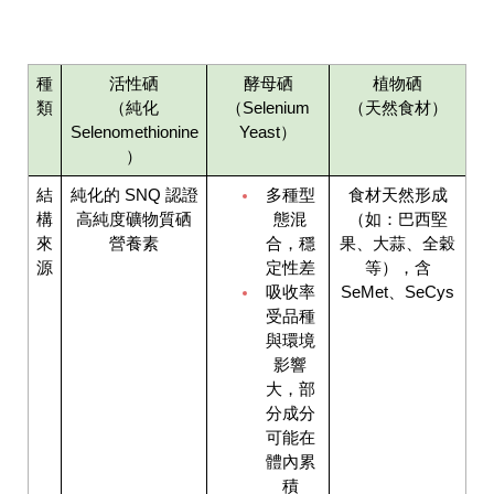
種
活性硒
酵母硒
植物硒
類
（純化
（Selenium
（天然食材）
Selenomethionine
Yeast）
）
結
純化的 SNQ 認證
多種型
食材天然形成
構
高純度礦物質硒
態混
（如：巴西堅
來
營養素
合，穩
果、大蒜、全穀
源
定性差
等），含
吸收率
SeMet、SeCys
受品種
與環境
影響
大，部
分成分
可能在
體內累
積