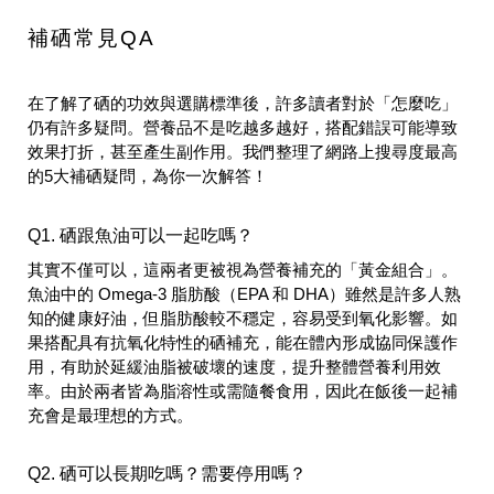
補硒常見QA
在了解了硒的功效與選購標準後，許多讀者對於「怎麼吃」
仍有許多疑問。營養品不是吃越多越好，搭配錯誤可能導致
效果打折，甚至產生副作用。我們整理了網路上搜尋度最高
的5大補硒疑問，為你一次解答！
Q1. 硒跟魚油可以一起吃嗎？
其實不僅可以，這兩者更被視為營養補充的「黃金組合」。
魚油中的 Omega-3 脂肪酸（EPA 和 DHA）雖然是許多人熟
知的健康好油，但脂肪酸較不穩定，容易受到氧化影響。如
果搭配具有抗氧化特性的硒補充，能在體內形成協同保護作
用，有助於延緩油脂被破壞的速度，提升整體營養利用效
率。由於兩者皆為脂溶性或需隨餐食用，因此在飯後一起補
充會是最理想的方式。
Q2. 硒可以長期吃嗎？需要停用嗎？