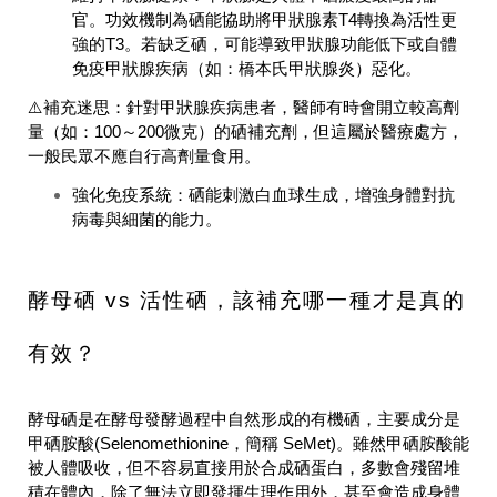
官。功效機制為硒能協助將甲狀腺素T4轉換為活性更
強的T3。若缺乏硒，可能導致甲狀腺功能低下或自體
免疫甲狀腺疾病（如：橋本氏甲狀腺炎）惡化。
⚠️補充迷思：
針對甲狀腺疾病患者，醫師有時會開立較高劑
量（如：100～200微克）的硒補充劑，但這屬於醫療處方，
一般民眾不應自行高劑量食用。
強化免疫系統：
硒能刺激白血球生成，增強身體對抗
病毒與細菌的能力。
酵母硒 vs 活性硒，該補充哪一種才是真的
有效？
酵母硒是在酵母發酵過程中自然形成的有機硒，主要成分是
甲硒胺酸(Selenomethionine，簡稱 SeMet)。雖然甲硒胺酸能
被人體吸收，但不容易直接用於合成硒蛋白，多數會殘留堆
積在體內，除了無法立即發揮生理作用外，甚至會造成身體