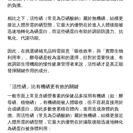
的負擔。
相比之下，活性硒（常見為亞硒酸鈉）屬於無機硒，結構更
接近人體所需的硒型態，它最大的優勢在於進入人體後能被
迅速地轉化為硒蛋白，而這些硒蛋白有助於調節防護力、抗
氧化、代謝功能。
因此，在挑選硒補充品時需留意「吸收效率」與「實際生物
利用率」。酵母硒是較為溫和的選擇，但對於需要快速、有
效調節生理機能的慢性健康管理者來說，活性硒才是真正能
發揮關鍵作用的成分。
「活性硒」比有機硒更有效的關鍵
一般市面上常見含硒營養素的保健品多採用有機硒（如：酵
母硒、植物硒），有機硒能被人體吸收，但不容易直接用於
合成硒蛋白，因此多數會累積在體內，進而造成身體的負
擔。而活性硒（常見為亞硒酸鈉）屬於無機硒，結構更接近
人體所需的硒型態，它最大的優勢在於攝取後能迅速地轉化
為硒蛋白被身體利用：