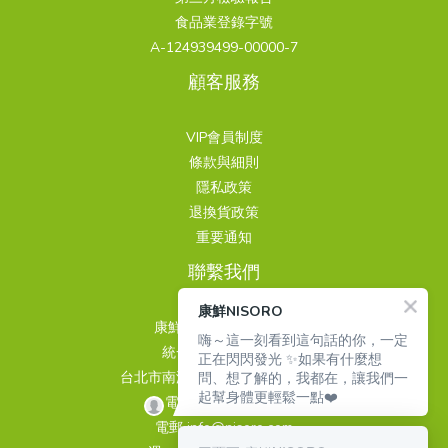
食品業登錄字號
A-124939499-00000-7
顧客服務
VIP會員制度
條款與細則
隱私政策
退換貨政策
重要通知
聯繫我們
康鮮NISORO
康鮮國際股份有限公司
嗨～這一刻看到這句話的你，一定
統一編號 24939499
正在閃閃發光 ✨如果有什麼想
問、想了解的，我都在，讓我們一
台北市南港區重陽路263巷3號4樓
起幫身體更輕鬆一點❤️
電話 02-26510889
電郵 info@nisoro.com