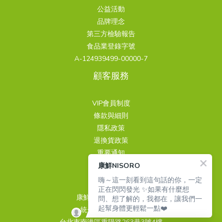
實際回報最舒適的室溫落在 24.8°C 附近，深睡期時間與室溫呈負相
關臨床試驗公開發表的同儕審查研究。最後更新：2026 年 7 月。參
明顯的改善，同時受試者自評的壓力感受也有下降。 從研究到產
口服 PDRN（吃的／喝的）外用 PDRN（精華液／安瓶）使用途徑經
公益活動
操作。術前諮詢時，應完整告知個人病史、用藥情況、過敏史及曾
Hyp（甘胺酸－脯胺酸－羥脯胺酸）常見來源魚皮、豬皮膠原蛋白水
關。兩份研究數字不完全一致，很可能反映不同氣候與生活習慣下
考資料（本 Hub 全系列彙整）1. Kishi A, Van Dongen HPA.
品，中間的距離在哪裡這裡想誠實說明一件事：上述研究都是針對
消化分解與消化道吸收塗抹於肌膚表面，作為局部保養使用便利性
品牌理念
接受的醫美療程，並確認產品來源與標示，避免由非醫師操作，或
解深海魚皮膠原蛋白精製水解（成本較高）吸收機制可透過 PepT1
的適應差異，但方向一致：室溫偏高，深睡期都會被壓縮。找到自
Phenotypic Interindividual Differences in the Dynamic Structure
番紅花萃取物本身進行的臨床試驗，測試的是特定劑量、特定萃取
飲品或膠囊形式，方便納入日常補充需搭配清潔與日常保養步驟使
第三方檢驗報告
在非醫療場所接受注射。 喝的、口服麗珠蘭是什麼？保健食品定義
吸收；有多項人體吸收研究同樣透過 PepT1 吸收；血中穩定存在研
己感覺涼爽、不悶熱的溫度，比硬套某個數字更實際。— 2. 把夜間
of Sleep in Healthy Young Adults. Nature and Science of Sleep.
工藝下的番紅花，不是針對任何特定品牌或產品。不同產品的萃取
用分子處理方式經消化酵素分解為核苷酸或核苷後吸收實際滲透情
食品業登錄字號
看這邊！「喝的麗珠蘭」並不是 REJURAN 麗珠蘭品牌推出的口服產
究較多產品應用一般膠原蛋白飲品、膠囊主流配方高端膠原蛋白飲
噪音壓在 35 分貝以下同一份《Indoor Air》綜述指出，夜間噪音超
2023.2. Besedovsky L, et al. Hypnotic enhancement of slow-
來源、標準化程度、劑量都不盡相同，研究結果提供的是這個成分
形取決於分子量、配方與劑型設計兩者關係兩者並非互相取代，而
A-124939499-00000-7
品，而是市場上對含有 PDRN、PN 或核苷酸相關成分的保健食品的
品，常標榜「三胜肽」差異化市場價格帶中等較高（純化成本較
過約 35 分貝，與 REM 睡眠被打斷有明確關聯。2023 年一項針對
wave sleep increases sleep-associated hormone secretion.
的科學基礎，不代表市面上所有番紅花產品都會有一樣的效果。這
是不同的產品形式與保養思路— 口服 PDRN 經常搭配哪些成分？市
通俗說法。這類名稱的流行，反映出消費者對 PDRN 成分的關注，
高）研究數量Pro-Hyp 相關文獻豐富Gly-Pro-Hyp 近年研究快速增
顧客服務
62 人、連續 14 天的實測研究也發現，噪音是所有測量的環境變項
Communications Biology. 2022.3. Van Cauter E, et al. Age-related
也是為什麼我們認為，看懂研究本身，比只看到「番紅花有效」這
面上的口服 PDRN 多採複合配方設計，常見搭配成分包括：●膠原
也讓不想或不方便接受注射療程的人，開始關注口服形式的日常補
加目前二胜肽與三胜肽皆不得於臺灣宣稱具有特定醫療效果，例
裡，對睡眠效率影響幅度最大的一項，噪音最高的組別，睡眠效率
changes in slow wave sleep and REM sleep and relationship
個結論更重要。 躺好眠數羊膠囊：番紅花作為日常補充的選擇之一
蛋白胜肽：常見於口服美容產品中，「PDRN＋膠原蛋白」也是近年
充產品。但口服麗珠蘭並不是注射型麗珠蘭的替代品，兩者在產品
如：改善皮膚等功效。目前也沒有足夠證據可直接認定「三胜肽一
比噪音最低的組別低了將近 5 個百分點。耳塞、白噪音機、或單純
with growth hormone and cortisol levels in healthy men. JAMA.
VIP會員制度
NISORO 的躺好眠數羊膠囊採用番紅花萃取，定位是日常睡眠品質
市場上常見的配方組合。●透明質酸鈉（玻尿酸）：常用於主打水
定位、使用方式與人體利用途徑上皆不相同，不能直接比照注射療
定比二胜肽更好」。選購產品時，建議除了留意胜肽種類之外，也
把窗戶關緊，都是簡單有效的做法。— 3. 睡前讓房間通通風上述的
2000.4. Meyer N, Harvey AG, Lockley SW, Dijk DJ. Circadian
條款與細則
的營養補充，幫助放鬆、支持入睡前的身心狀態，屬於食品而非藥
潤保養概念的複合配方。●維生素 C（L-抗壞血酸）：作為抗氧化營
程的作用或結果。— 口服核苷酸進入人體後如何被利用？口服
一併確認原料來源、含量標示是否清楚，以及是否通過第三方安全
上海研究發現，臥室二氧化碳濃度和深睡期時間呈負相關；2023 年
rhythms and disorders of the timing of sleep. The Lancet. 2022.
隱私政策
物，不能取代醫師的診斷與治療。如果只是偶爾睡不好，前面幾篇
養素，常見於日常美容保健產品中。●輔酶 Q10：常搭配於複合型
PDRN、PN 或其他核酸相關成分進入消化道後，通常會經過消化分
檢驗，才能更全面地評估產品品質。 哪些人適合補充膠原蛋白胜
的實測研究也證實，二氧化碳濃度越高，睡眠效率下降得越明顯。
DOI5. Figueiro MG, et al. The impact of daytime light exposures
退換貨政策
談到的作息、光線、環境調整，通常已經能帶來明顯改善；營養補
抗氧化配方。●複合胜肽：部分品牌會加入複合胜肽，作為產品配
解，轉化為核苷酸、核苷、含氮鹼基等較小的分子，其中部分成分
肽？哪些族群要特別注意？膠原蛋白胜肽常被應用於一般食品或營
密閉房間睡一整晚，二氧化碳濃度容易慢慢累積。睡前開窗通風幾
on sleep and mood in office workers. Sleep Health. 2017.6.
重要通知
充比較適合作為這些調整之外，錦上添花的輔助角色，而不是唯一
方與定位上的差異。 喝的 PDRN 如何挑選？5 大要點要知道！隨著
可能經消化道吸收，並參與體內代謝。核苷酸原本就是人體與日常
養補充產品中，可依照個人的飲食習慣、生活型態與保養需求評估
分鐘，或睡覺時留一點空氣流通的縫隙，是很容易被忽略、卻有實
Münch M, et al. Blue-Enriched Morning Light as a
康鮮NISORO
聯繫我們
的解方。 誰適合、誰需要多留意日常作息已經盡量調整、仍希望多
臺灣口服 PDRN 市場快速發展，市面上的產品選擇越來越多，但不
食物中可見的成分，也是合成 DNA、RNA 的基本材料之一，並參與
是否補充。以下整理較常見的適合族群，以及食用前需要多加留意
證支持的一步。— 4. 睡前一到兩小時，把燈光調暗如同前面談生理
Countermeasure to Light at the Wrong Time.
嗨～這一刻看到這句話的你，一定
一份輔助的人，可以將番紅花補充列入考慮。但懷孕、哺乳期婦
同品牌在原料來源、成分標示與檢驗資訊上，仍可能存在差異。選
多項生理代謝過程。母乳中本身也含有核苷酸，學術研究曾探討膳
的情況。— 哪些人適合補充膠原蛋白胜肽？●注重日常美容保養
時鐘的文章所述，晚上的短波長藍光會延後褪黑激素分泌。《Indoor
正在閃閃發光 ✨如果有什麼想
Neuropsychobiology. 2017.7. Garbarino S, et al. Role of sleep
女，或正在服用其他藥物、有慢性病史的人，建議先諮詢醫師或藥
購前可從以下 5 個方向逐一確認，幫助自己更有依據地比較產品：
食核苷酸與腸道功能、營養利用及免疫相關生理機制的關聯。需要
者：隨著年齡增加，人體膠原蛋白的合成與代謝狀況也可能有所變
康鮮國際股份有限公司
問、想了解的，我都在，讓我們一
Air》綜述進一步指出，晚間暴露在 460 到 480 奈米波段、亮度超過
deprivation in immune-related disease risk and outcomes.
師，再決定是否補充。如果睡眠困擾已經嚴重影響日常生活，或懷
— 1. PDRN 來源是否清楚標示？先查看產品標籤或品牌官網，是否
起幫身體更輕鬆一點❤️
留意的是，目前關於口服 PDRN、PN 保健食品的研究，仍以原料研
化，因此有日常保養需求者，常會將膠原蛋白胜肽納入補充選項。
統一編號 24939499
30 到 50 勒克斯的藍光下，就足以干擾生理時鐘，青少年與敏感族
Communications Biology. 2021. DOI8. Lo Martire V, et al. Stress &
疑有睡眠障礙相關疾病，也請優先尋求專業醫師評估，不建議只靠
清楚說明 PDRN 的原料來源，例如：挪威鮭魚精巢 DNA 萃取。若
究、動物實驗或一般膳食核苷酸研究為主，不能直接套用於特定產
●作息較不規律者：經常熬夜、睡眠不足或生活壓力較大時，更需