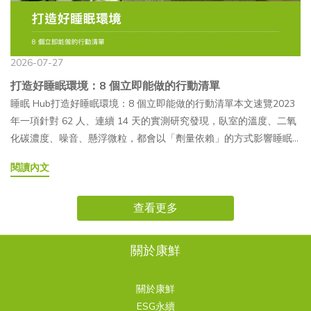
Q7壓力大睡不著，該先處理壓力還是先處理睡眠？兩者不一定要分
活調整下手。走到這一步，很多人會問：有沒有什麼營養補充，可
註注射製劑（水光針）醫美診所、皮膚科需由醫師操作屬於醫療行
考NT$8,000～20,000+／次NT$15,000～50,000+／次NT$1,000～
Gly-X-Y- 為重複單元，其中 X 通常為脯胺酸（Pro），Y 通常為羥
先後。研究顯示壓力和睡眠是雙向影響的循環，共用同一套荷爾蒙
以作為日常的輔助？這篇想客觀地把番紅花的研究現況說清楚。 番
為，實際可使用的產品與適應範圍應以主管機關最新核准資訊為準
3,000+／月侵入性中等（真皮注射）中等至高無侵入性適合族群接
脯胺酸（Hyp）。而 Gly-Pro-Hyp 則是最具代表性的三胜肽片段，
調節系統。從睡眠這一端先做調整，同樣能鬆動整個循環，不需要
紅花是什麼？為什麼會被拿來研究睡眠番紅花（Crocus sativus）是
外用精華液／安瓶日常保養一般消費者可使用實際使用感受與成分
受注射醫療程序的族群預算較高、對再生醫學感興趣日常保養、不
由日本研究團隊率先自魚膠原蛋白水解物中純化，並展開後續功能
等壓力完全解決才開始處理睡眠。Q8臥室的溫度、噪音，真的會影
鳶尾科植物的花柱頭，長年作為香料使用，近年也成為睡眠與情緒
滲透情形，會因配方及劑型設計而異面膜／凍膜加強日常保養一般
2026-07-27
接受侵入性療程的族群 麗珠蘭有副作用嗎？注意事項有哪些？麗珠
性研究。— Gly-Pro-Hyp 三胜肽基本資料●組成：甘胺酸（Gly）＋
響睡眠嗎？會，而且影響是可以被實際測量的。研究發現室溫、噪
相關研究的熱門對象。研究關注的主要活性成分是番紅花素
消費者可使用常搭配玻尿酸、膠原蛋白等成分口服飲品／膠囊日常
蘭屬於侵入性注射療程，施作後可能出現局部紅腫、瘀青或顆粒感
脯胺酸（Pro）＋ 羥脯胺酸（Hyp）●分子量：約 267 道爾頓
打造好睡眠環境：8 個立即能做的行動清單
音、二氧化碳濃度都會以劑量依賴的方式影響睡眠效率，其中噪音
（crocin）與番紅花醛（safranal），這兩種化合物被認為與情緒調
營養補充一般消費者可食用近年臺灣市場上的相關產品逐漸增加—
等暫時性反應。每個人的膚況、施打部位及恢復速度不同，實際狀
（Da），屬超小分子●主要來源：魚皮膠原蛋白水解（特別是鱈
睡眠 Hub打造好睡眠環境：8 個立即能做的行動清單本文速覽2023
的影響幅度又特別明顯，夜間噪音建議壓在約 35 分貝以下。Q9假
節、放鬆感受有關，因此研究者開始探討它們對睡眠的實際影
有喝的 PDRN 嗎？吃的 PDRN 又是什麼？市面上確實有喝的 PDRN
況仍應依醫師評估與術後觀察為準。— 常見術後反應有哪些？●注
魚、鮭魚、吳郭魚等）●吸收特性：研究顯示能以完整三胜肽形式
年一項針對 62 人、連續 14 天的實測研究發現，臥室的溫度、二氧
日晚睡晚起，補眠有用嗎？補眠對偶爾一次熬夜有一定幫助，但如
響。 研究文獻怎麼說：三個隨機對照試驗的發現2023 年發表於
與吃的 PDRN，這類口服保健食品通常將 PDRN 製成隨身包或瓶裝
射點丘疹（Papule）：施打後皮膚出現小顆粒感，屬正常術後反
被 PepT1 轉運體吸收●市場定位：高端膠原蛋白配方的差異化成
化碳濃度、噪音、懸浮微粒，都會以「劑量依賴」的方式影響睡眠
果平日和假日的作息落差很大，等於讓生理時鐘反覆經歷時差，需
《Nutrition and Metabolic Insights》的系統性回顧，彙整了 5 個隨
液態飲品、粉末及膠囊，作為日常營養補充的一種產品形式。與外
應，通常 3～7 天內自然消退。●暫時性紅腫：注射部位紅熱感，通
分，成本高於一般膠原蛋白胜肽— 三胜肽為什麼受到市場關注？相
效率，暴露程度越高、睡眠效率掉得越多。換句話說，睡眠環境不
要時間重新對齊，反而可能讓平日恢復起來更吃力。固定起床時
機對照試驗、總計 379 名受試者的數據，結論指出番紅花對睡眠時
用保養品不同，口服 PDRN 需要經過消化系統分解與吸收，因此不
閱讀內文
常 24～48 小時內緩解。●瘀青：針頭可能造成微血管破裂，持續 3
較於一般膠原蛋白胜肽約 500～5,000 Da 的分子量，三胜肽僅約
是感覺上的舒適而已，而是可以被測量、也可以被具體改善的變
間，通常比補眠更能維持睡眠品質。Q10睡眠相關的營養補充品，
間與品質有正向影響，番紅花素與番紅花醛被認為透過延長睡眠時
能直接將外用或注射 PDRN 的相關研究結果，套用在口服產品上。
～14 天，因人而異。若紅腫、疼痛持續加劇，或出現化膿、發燒、
267 Da，屬於膠原蛋白水解物中分子量較小的片段之一，具有較穩
項。以下 8 個行動，都有實際數據支持。文章目錄018 個行動清單
像番紅花，有用嗎？需要吃嗎？多個隨機對照試驗顯示番紅花萃取
間產生類似的放鬆效果。2021 年發表於《Nutrients》的雙盲隨機對
— 口服 PDRN 的吸收機制PDRN 屬於高分子聚合物。食用後，會在
呼吸不適等異常狀況，應盡快聯絡原施作院所，由醫師進一步評
定的代謝特性。不過也要留意，市面上標示「三胜肽」的產品，原
查看更多
02常見問題 FAQ很多人以為睡眠環境是「感覺」問題，喜不喜歡這
物有助於睡眠品質與睡眠時間的改善，是目前研究支持較多的天然
照試驗，讓 66 名受試者連續 6 週每天補充 15.5 毫克番紅花萃取
消化過程中受到核酸酶（DNase）作用，逐步分解為較小的核苷酸
估。— 哪些族群施作前要特別留意？●懷孕或哺乳中：缺乏孕婦安
料品質、純度及實際三胜肽含量可能有所差異。挑選產品時，除了
張床、習不習慣這個房間。但實測數據顯示，環境對睡眠的影響是
成分之一。但這類補充品屬於食品，定位是日常輔助，不是藥物，
物，結果顯示補充組在睡眠品質量表（PSQI）上的入睡時間、睡眠
或核苷單元，其中一部分再經由消化道吸收。一般認為，實際參與
全性研究，建議避免。●對魚類蛋白質過敏者：主成分源自鮭魚，
留意是否使用三胜肽原料，也建議一併確認原料來源、含量標示及
可以被量化的，而且影響的幅度並不小。 8 個行動清單— 1. 把室溫
也不能取代醫療診斷。如果作息、光線、環境都還沒調整，通常建
關於康鮮
時長與整體評分都有改善，安慰劑組則沒有觀察到相同變化。2025
吸收與代謝的主要並非完整 PDRN 分子，而是經消化後形成的基礎
有過敏史者術前需告知醫師。●服用抗凝血藥物或有出血體質者：
是否具備第三方檢驗，更能作為選購時的參考依據。— 二胜肽 vs 三
調到偏涼2025 年發表於《Indoor Air》的綜述整理多年研究後指
議先從這些生活面向著手；營養補充比較適合作為額外的輔助角
年發表於《Sleep Medicine: X》的三組隨機對照試驗，進一步在
核苷酸成分。目前口服 PDRN 的人體生物利用率研究仍在持續累
增加瘀青出血風險，需告知醫師用藥狀況。●自體免疫疾病或皮膚
胜肽膠原蛋白完整比較表比較項目二胜肽（Dipeptide）三胜肽
出，18°C 到 22°C 的溫和室溫範圍，最能維持大多數健康成人的睡
色，而非唯一解方。NISORO 康鮮內容團隊本文彙整 NISORO 睡眠
165 名受試者中比較 20 毫克與 30 毫克劑量，4 週後兩個劑量組在
積，因此選購與食用時，仍應以一般營養補充的角度看待，避免對
關於康鮮
有活躍感染者：建議先諮詢主治醫師，暫緩療程至恢復後再評估。
（Tripeptide）組成胺基酸數量2 個（如 Pro-Hyp）3 個（如 Gly-
眠連續性。2021 年一項在上海進行的田野研究則發現，當地受試者
主題系列前 7 篇文章的重點，內容參考睡眠醫學、時序生物學與相
睡眠困擾評分（AIS）與睡眠品質評分（SQS）上都比安慰劑組有更
產品抱持過度期待。— 口服 PDRN 和外用 PDRN 差異比較比較項目
ESG永續
麗珠蘭屬於醫療行為，應在合法醫療院所，由合格醫師進行評估與
Pro-Hyp）代表序列Pro-Hyp（脯胺酸－羥脯胺酸）Gly-Pro-