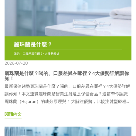
喝的、吃的適合哪些族群？04PDRN 有哪些類型？喝的、吃的又是
什麼？05喝的 PDRN 如何挑選？5 大要點要知道！06吃的、喝的
PDRN 常見 QAPDRN 是什麼？近年從醫美、保養一路延伸到保健食
品，讓不少人開始注意到這個成分，喝的 PDRN、吃的 PDRN 也因
此成為熱門搜尋話題。不過，市面上的產品形式越來越多，從精華
液、面膜到口服保健食品都有，究竟它們有何不同？又該怎麼挑
選，才符合自己的日常保養需求？就讓本文帶你深入認識 PDRN，
幫助你在面對琳瑯滿目的產品時，更快找到適合自己的選
擇！ PDRN 是什麼？從來源與作用機制開始認識所謂的
2026-07-28
「PDRN（Polydeoxyribonucleotide，多聚去氧核醣核苷酸）」，就
麗珠蘭是什麼？喝的、口服差異在哪裡？4大優勢詳解讓你
是指一種由鮭魚精巢 DNA 經萃取、水解與純化製成的核苷酸聚合
知！
物，基本單元包含去氧腺苷（deoxyadenosine）、去氧鳥苷
最新保健趨勢麗珠蘭是什麼？喝的、口服差異在哪裡？4大優勢詳解
（deoxyguanosine）等去氧核苷酸。由於其組成單元與人體 DNA
讓你知！本文速覽麗珠蘭是醫美注射還是保健食品？這篇帶你認識
的部分基礎成分相近，因此逐漸受到學術研究領域關注。— PDRN
麗珠蘭（Rejuran）的成分原理與 4 大關注優勢，比較注射型療程與
來自哪裡？PDRN 的系統性研究可追溯至 1980～1990 年代的義大
口服 PDRN 保健食品的差異，並整理術後注意事項，幫助你看懂資
閱讀內文
利，早期研究與臨床應用主要集中於骨科、皮膚科及傷口照護等領
訊、選擇適合自己的補充方式。文章目錄01麗珠蘭是什麼？原理解
域。自 2010 年代起，PDRN 在韓國醫美市場的討論度逐漸提升，也
析告訴你！02麗珠蘭爆紅原因有哪些？4大優勢看這邊！03麗珠蘭、
開始應用於部分注射型療程，進一步帶動這項成分在亞洲消費市場
外泌體與膠原蛋白保健食品有什麼不同？04麗珠蘭有副作用嗎？注