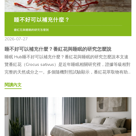
但長期壓縮睡眠時間，會讓這些工作沒有足夠時間完成。Q2一個晚
保養習慣，並希望在日常營養補充中，加入具有醫美話題背景之成
知醫師過敏史與身體狀況。— 3. 侵入性相對低相較於主要用於增加
（Da）約 500～5,000 Da，屬於小分子吸收方式需先在消化道中分
上到底該睡幾個小時？一個睡眠週期約 90 分鐘，一晚通常經歷 4 到
分的消費者，可能會對口服 PDRN 產品較感興趣。●長期作息不規
組織體積的填充療程，麗珠蘭較常以改善整體膚況與自然呈現作為
解可透過 PepT1 以胜肽形式吸收溶解性較低，較不易溶於冷水較
6 個週期，但研究發現這個結構因人而異，是相當穩定的個人特徵。
律者：工作忙碌、經常熬夜，或生活作息較不固定的人，通常會更
常見療程訴求。不過，它仍屬於侵入性的注射醫療行為，恢復情形
高，可溶於冷水或熱水加工方式未經水解的天然大分子經過酵素水
與其緊盯一個絕對的時數，觀察白天的精神狀態通常是更直接的參
加留意日常保養與營養補充，也可能將 PDRN 納入日常補充產品的
與適合的施作次數會因個人膚況、施打部位及操作方式而異。— 4.
解處理保健食品應用常見於傳統粉末膠原蛋白常用於膠原蛋白飲與
考。Q3為什麼有時候睡很久，醒來還是很累？最常見的原因是深睡
選擇。●重視外在環境影響的族群：平時較常接觸空汙與紫外線，
韓流與社群效應韓國診所、KOL 分享及社群平台上的療程紀錄，讓
膠囊配方— 為什麼現在的保健食品常強調「胜肽」？2010 年代後，
期在中途被打斷，或整晚的睡眠週期不完整。就算總睡眠時數看起
2026-07-27
或經常長時間使用 3C 產品的人，可能會更重視日常防護與保養，因
「嬰兒針」「鮭魚針」等名稱快速被認識。Instagram、YouTube 等
日本與歐洲陸續發表多項與膠原蛋白胜肽吸收相關的人體研究。研
來夠，如果深睡或 REM 被壓縮，身體實際拿到的修復和整理都會打
睡不好可以補充什麼？番紅花與睡眠的研究怎麼說
此開始留意含有 PDRN 概念的相關產品。●已有口服膠原蛋白習慣
平台上的療程分享與前後對照內容，也提高了麗珠蘭的討論度。不
究顯示，口服膠原蛋白胜肽後，部分胜肽可維持完整形式出現在血
折扣。Q4白天沒曬到太陽，真的會影響晚上的睡眠嗎？會。生理時
睡眠 Hub睡不好可以補充什麼？番紅花與睡眠的研究怎麼說本文速
的族群：已經養成口服保養習慣，並希望嘗試不同配方的人，對於
過，照片可能受到光線、角度、妝容與後製影響，仍應以醫師評估
液中，並非全部分解為單一胺基酸。這也讓「以胜肽形式吸收」逐
鐘主要依靠光線來對齊日夜週期，白天光照不足，晚上該分泌的褪
覽番紅花（Crocus sativus）是近年睡眠相關研究裡，證據等級相對
搭配膠原蛋白或其他美容成分的 PDRN 複合產品，通常也會有較高
及合法產品資訊為準。 麗珠蘭、外泌體與膠原蛋白保健食品有什麼
漸成為膠原蛋白保健食品常見的產品訴求，市場上的相關配方也隨
黑激素反而容易延遲或減少。有研究實際測量辦公室工作者的光照
完整的天然成分之一。多個隨機對照試驗顯示，番紅花萃取物有助
的接受度。— 哪些人食用前需要多留意？PDRN 多取自鮭魚 DNA，
不同？麗珠蘭、外泌體相關產品與膠原蛋白保健食品的成分、使用
之增加。🔬研究說明2016 年發表於《Journal of Agricultural and
量，發現早上光照較多的人入睡更快、睡眠品質也更好。Q5睡前滑
於改善睡眠品質、縮短入睡所需時間。這篇文章想先把研究本身講
因此對魚類，尤其是鮭魚過敏者，選購前應仔細確認產品來源與成
方式及管理規範並不相同，不能直接視為相同類型的產品或保養方
Food Chemistry》的研究（Shigemura et al.）指出，受試者口服水
手機為什麼會讓人更難入睡？手機、電腦這類光源含有較多短波長
閱讀內文
清楚，再說明我們如何把它放進日常補充的選項裡：番紅花補充品
分標示。孕婦、哺乳期女性、慢性疾病患者或正在服用藥物者，建
式。以下整理基本差異，實際接受療程或使用產品前，仍應確認其
解膠原蛋白後，可在血液中偵測到 Pro-Hyp（脯胺酸－羥脯胺酸）
藍光，會讓生理時鐘誤以為還是白天，延後褪黑激素分泌。研究也
是食品，不是藥物，不能取代醫療診斷或治療，睡眠困擾嚴重時仍
議食用前先諮詢醫師或藥師。PDRN 保健食品屬於一般食品，不能
來源與合法性，並依醫師或專業人員建議評估。比較項目麗珠蘭
等特定膠原蛋白胜肽，支持部分膠原蛋白可經由胜肽形式吸收的概
發現，晚上暴露在藍光下的人，總睡眠時間明顯比暴露在暖色調光
建議諮詢專業醫師。文章目錄01番紅花是什麼？為什麼會被拿來研
取代藥品或醫療行為。若有身體不適或特定健康疑慮，仍應尋求專
（注射 PN）外泌體（注射 Exosome）膠原蛋白保健食品（口服）
念。 三胜肽膠原蛋白是什麼？二胜肽 vs 三胜肽差在哪？所謂的三胜
線下的人短。Q6長期睡不好，對身體會有什麼影響？長期睡眠不足
究睡眠02研究文獻怎麼說：三個隨機對照試驗的發現03從研究到產
業醫療協助。 PDRN 有哪些類型？喝的、吃的又是什麼？PDRN 的
主成分PN（聚核苷酸），源自鮭魚 DNA幹細胞來源胞外囊泡，含蛋
肽膠原蛋白（Collagen Tripeptide，CTP），是由三個胺基酸組成的
會讓免疫系統的調節功能受影響，身體容易處於一種低度、持續性
品，中間的距離在哪裡04躺好眠數羊膠囊：番紅花作為日常補充的
應用形式相當多元，從需要由專業醫師操作的注射型產品，到一般
白質、mRNA 等膠原蛋白胜肽（魚膠原等水解物）給藥方式醫師注
膠原蛋白水解片段，代表序列為 Gly-Pro-Hyp（甘胺酸－脯胺酸－
的發炎狀態，也可能讓人比較容易生病、恢復得比較慢。這不代表
選擇之一05誰適合、誰需要多留意06常見問題 FAQ前面幾篇談了睡
消費者可使用的精華液、面膜與口服保健食品都有。不同類型的使
射（真皮／皮下層）醫師注射（真皮／靜脈／局部）口服，每日補
羥脯胺酸）。這三個胺基酸正是天然膠原蛋白三股螺旋結構中的主
偶爾一次沒睡好就會生病，值得留意的是長期、反覆的睡眠不足。
眠週期、生理時鐘、壓力循環和環境調整，這些都是先從理解和生
用方式、產品定位與使用門檻也不相同：類型應用場景使用門檻備
充是否需醫師是，屬醫療行為是，屬醫療行為否，保健食品費用參
要重複單元，因此受到許多研究關注。膠原蛋白的三股螺旋結構以 -