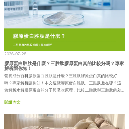
的討論度。在臺灣，PDRN 目前可見於保養品及口服保健食品中；
意事項有哪些？05喝的、口服麗珠蘭是什麼？保健食品定義看這
若作為食品原料使用，產品仍屬一般食品範疇，並非藥品。—
邊！06喝的、口服麗珠蘭常見 QA聊到「麗珠蘭」，你可能會先想
PDRN 的作用機制介紹目前較常被研究討論的作用機制，是 PDRN
到近年受到關注的醫美療程，也可能好奇麗珠蘭究竟是什麼。除了
可能透過作用於 A2A 腺苷受體（Adenosine A2A Receptor），影
常見的療程之外，市面上也陸續出現喝的麗珠蘭、口服麗珠蘭等保
響細胞內的訊號傳遞，進而影響成纖維細胞活性及生長因子的分
健食品，兩者究竟有什麼差別？又該怎麼挑選才符合自己的需求？
泌。另一項研究方向則認為，PDRN 經水解後釋放出的核苷酸，可
本文將帶大家認識喝的與口服麗珠蘭的特色，並整理選購時可以留
能成為細胞代謝與修復過程中可利用的基礎原料。💪科普補充：什
意的方向，幫助你看懂產品資訊，選擇更適合自己的日常補充方
麼是 A2A 腺苷受體？A2A 腺苷受體分布於皮膚、血管與肌肉等多種
式！ 麗珠蘭是什麼？原理解析告訴你！麗珠蘭（Rejuran）是由韓國
2026-07-28
組織。需要注意的是，目前口服 PDRN 的相關研究仍以體外或動物
PharmaResearch Co., Ltd. 開發的注射型醫療器材，主要成分為
膠原蛋白胜肽是什麼？三胜肽膠原蛋白真的比較好嗎？專家
試驗為主，口服 PDRN 的人體研究數量仍相對有限，其生物利用率
PN（Polynucleotide，聚核苷酸）。其原料取自鮭魚 DNA，經純化
解析讓你知！
也有待更多研究持續釐清。— PDRN 基本資料一覽●學名：
及相關製程處理後，製成注射劑型，須由專業醫師依照個人膚況與
營養成分百科膠原蛋白胜肽是什麼？三胜肽膠原蛋白真的比較好
Polydeoxyribonucleotide（多聚去氧核醣核苷酸）●主要來源：鮭
需求評估並執行，屬於醫療行為，並非一般居家使用的保養品。—
嗎？專家解析讓你知！本文速覽膠原蛋白胜肽、三胜肽差在哪？這
魚精巢 DNA（Chum salmon／Oncorhynchus keta）●分子性質：
PN 和 PDRN 有什麼不同？PN 與 PDRN 都屬於與 DNA 片段相關的
篇解析水解膠原蛋白的分子與吸收原理，比較二胜肽與三胜肽的差
DNA 水解片段、核苷酸聚合物●研究起源：義大利，1980 至 1990
原料，但在分子大小、鏈段長度及製程上有所不同。一般來說，PN
異，整理適合補充的族群、食用時機與常見疑問，幫助你看懂產品
閱讀內文
年代●主要受體：A2A 腺苷受體（Adenosine A2A Receptor）●臺
的分子鏈較長，PDRN 的分子片段則相對較短；不過，實際成分與
標示，選得更安心。文章目錄01膠原蛋白胜肽是什麼？跟一般膠原
灣法規地位：作為食品原料使用時，屬一般食品範疇，不屬於藥
應用方式仍須以各產品的官方標示為準。麗珠蘭官方資料將注射產
蛋白差異在哪？02三胜肽膠原蛋白是什麼？二胜肽 vs 三胜肽差在
品；未取得健康食品許可者，也不屬於法規所稱的健康食品 PDRN
品的主要成分標示為「PN」，其他品牌的相關產品則可能使用
哪？03哪些人適合補充膠原蛋白胜肽？哪些族群要特別注意？04膠
為什麼受關注？是什麼原因造成的？近年來，PDRN 逐漸從醫美領
PDRN，因此兩者在市場資訊中有時會一起被討論，但不宜直接視為
原蛋白胜肽怎麼吃？掌握食用時機與補充方式05膠原蛋白胜肽常見