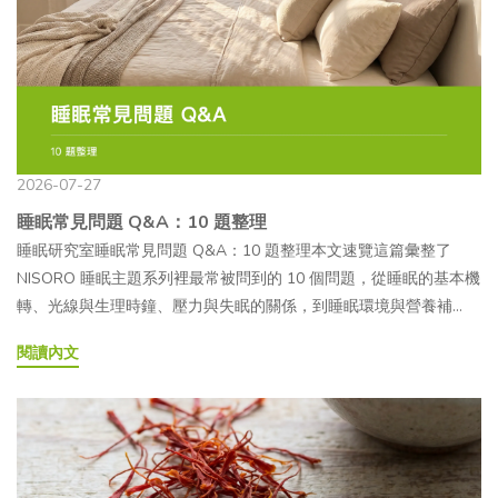
域延伸至日常保養與保健市場，背後主要受到韓國醫美市場的推
完全相同的成分。此外，「嬰兒針」或「鮭魚針」是市場上常見的
QA挑選膠原蛋白產品時，包裝上常會看到「三胜肽膠原蛋白」、
廣、消費者保養需求轉變，以及醫美概念走向居家保養等因素影
俗稱，並非麗珠蘭的正式產品名稱，也不代表施作後一定能達到特
「膠原蛋白胜肽」等名稱，看起來很專業，實際上卻不容易分辨。
響。其受到關注的原因，大致可整理為以下 3 點：— 👉韓國醫美市
定的結果。— 麗珠蘭基本資料●品牌／製造商：Rejuran（麗珠蘭）
究竟膠原蛋白胜肽是什麼？和一般膠原蛋白差在哪？三胜肽膠原蛋
場帶動亞洲討論度韓國是目前 PDRN 商業化發展較成熟的市場之
｜韓國 PharmaResearch Co., Ltd.●主成分：PN（聚核苷酸），萃
白真的比較好嗎？本文將帶大家了解膠原蛋白胜肽、三胜肽膠原蛋
一，含有 PDRN 成分的部分注射型療程，相關話題也透過韓國美妝
取自鮭魚 DNA●俗稱：嬰兒針、鮭魚針●給藥方式：醫師執行皮下
白與一般膠原蛋白的差異，並整理補充方式、適合族群與常見疑
內容、社群影音及海外醫美旅遊等管道，逐漸受到亞洲消費者關
或真皮層注射，屬醫療行為●主要系列：Healer（全臉）、
問，幫助你看懂產品標示，選得更安心！ 膠原蛋白胜肽是什麼？跟
注，近年臺灣消費者對「PDRN 是什麼」的搜尋與討論也逐漸增
Tone（亮膚）、Eye（眼周）、S（疤痕） 麗珠蘭爆紅原因有哪些？
一般膠原蛋白差異在哪？所謂的「膠原蛋白胜肽（Collagen
2026-07-27
加。— 👉保養需求從基礎補水轉向成分研究近年來，注重「由內而
4大優勢看這邊！麗珠蘭從韓國受到關注後，透過社群分享與醫美話
Peptides，又稱水解膠原蛋白）」，就是指膠原蛋白經特定蛋白酶
睡眠常見問題 Q&A：10 題整理
外」保養概念的消費者逐漸增加，選購產品時除了在意使用感受，
題逐漸進入臺灣市場。除了韓流與名人效應外，其成分來源、療程
水解後，形成的短鏈胺基酸序列。這些短鏈序列通常由 2 至數十個
睡眠研究室睡眠常見問題 Q&A：10 題整理本文速覽這篇彙整了
也更重視成分標示是否清楚，以及是否具有相關研究資料。PDRN
訴求及市場討論度，也讓麗珠蘭成為近年常被搜尋的醫美項目之
胺基酸組成，分子量多介於 500～5,000 道爾頓（Dalton）之間，遠
NISORO 睡眠主題系列裡最常被問到的 10 個問題，從睡眠的基本機
因曾被應用於再生醫學相關研究，因此符合部分消費者對成分透明
一。其受到關注的特色可整理為以下 4 點：— 1. 成分研究有基礎目
低於未經水解、分子量可達數十萬道爾頓的膠原蛋白。— 膠原蛋白
轉、光線與生理時鐘、壓力與失眠的關係，到睡眠環境與營養補
度與研究依據的期待。— 👉醫美概念逐漸延伸至居家保養疫情後，
前已有研究探討 PN 與 PDRN 的相關應用，研究方向包括其分子特
和膠原蛋白胜肽差在哪裡？一般膠原蛋白是由三條多肽鏈纏繞形成
充，一次看完整個脈絡。如果想看完整的說明與研究依據，也可以
消費者更加重視日常居家保養，也帶動原本常見於診所或專業療程
性，以及在皮膚與組織相關領域的應用可能性。不過，目前研究的
的三股螺旋大分子蛋白質，分子量較大，進入消化道後，需先經胃
閱讀內文
回頭閱讀系列裡對應的完整文章。以下依照系列文章的順序整理，
中的成分概念，逐漸延伸至保養品與口服保健食品市場。在這股趨
樣本數、施作方式與評估標準仍有差異，實際應用及療程規劃仍須
酸與蛋白酶分解，才能被人體吸收；在此過程中，多數結構也會被
涵蓋讀者最常問的問題。Q1為什麼睡眠這麼重要？不能少睡一點
勢下，具有再生醫學研究背景的 PDRN，也逐漸成為受到關注的成
由醫師依個人狀況評估，不能僅依網路資訊判斷。— 2. 生物相容性
拆解成胺基酸或較短的胜肽。相較之下，膠原蛋白胜肽已預先水解
嗎？睡眠不是效率可以被優化的資產，而是身體真正在工作的時
分之一。 PDRN 喝的、吃的適合哪些族群？目前臺灣市面上的口服
高麗珠蘭的主要成分 PN 取自鮭魚 DNA，經純化與製程處理後製成
成較短的胜肽鏈，可透過小腸上皮細胞的胜肽轉運體（PepT1），
間：深睡負責身體修復與生長激素分泌，REM 負責大腦整理與情緒
PDRN 保健食品，主要鎖定重視日常保養與新興成分的消費族群，
注射產品。部分研究與產品資料會提及其生物相容性，但任何注射
以胜肽形式進入血液循環，因此在吸收方式上與一般膠原蛋白有所
消化，免疫系統也在這段時間重新校準。少睡一點不是完全不行，
常見需求情境包括以下幾類：●注重日常養顏保養的族群：平時有
療程仍可能出現紅腫、疼痛、瘀青或過敏等狀況，療程前應主動告
不同。比較項目一般膠原蛋白膠原蛋白胜肽分子量數十萬道爾頓