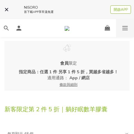
NISORO
開啟APP
首下載APP享常溫免運
會員
限定
指定商品：任選 1 件 另享 1 件 5 折，買越多省越多！
適用通路：
App
/
網店
條款與細則
新客限定第 2 件 5 折｜躺好眠數羊膠囊
每頁顯示 48 個