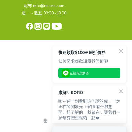
電郵 info@nisoro.com
週一～週五 09:00~18:00
快速領取$100🫵🏼折價券
任何需求都歡迎跟我們聊聊
立刻為您解答
康鮮NISORO
嗨～這一刻看到這句話的你，一定
正在閃閃發光 ✨如果有什麼想
問、想了解的，我都在，讓我們一
起幫身體更輕鬆一點❤️