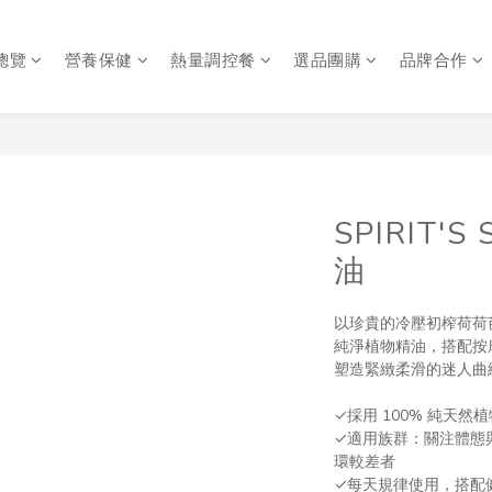
總覽
營養保健
熱量調控餐
選品團購
品牌合作
SPIRIT'
油
以珍貴的冷壓初榨荷荷
純淨植物精油，搭配按
塑造緊緻柔滑的迷人曲
✓採用 100% 純天然
✓適用族群：關注體態
環較差者
✓每天規律使用，搭配