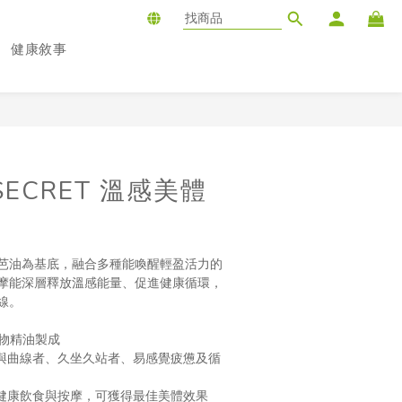
健康敘事
S SECRET 溫感美體
芭油為基底，融合多種能喚醒輕盈活力的
摩能深層釋放溫感能量、促進健康循環，
線。
植物精油製成
與曲線者、久坐久站者、易感覺疲憊及循
健康飲食與按摩，可獲得最佳美體效果