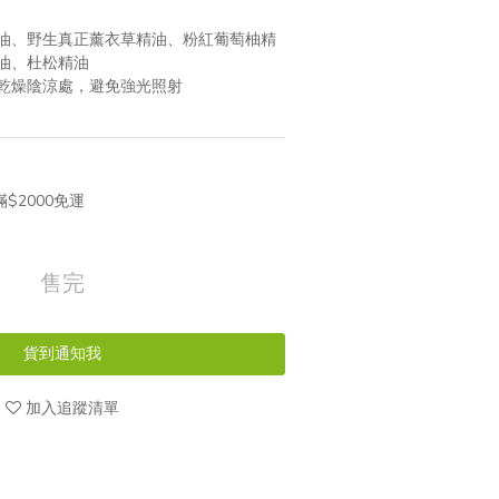
油、野生真正薰衣草精油、粉紅葡萄柚精
油、杜松精油
乾燥陰涼處，避免強光照射
$2000免運
售完
貨到通知我
加入追蹤清單