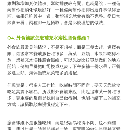
維則和增加糞便體積、幫助排便較有關。也就是說，一種偏
向幫你把消化環境顧好，一種偏向幫你把排出這件事做得更
順。如果只吃其中一邊，整體補充就會有點不完整。從日常
飲食來看，兩種都一起攝取，會是比較理想的做法。
Q4. 外食族該怎麼補充水溶性膳食纖維？
外食族最常見的情況，不是不想補，而是三餐太趕、選擇有
限，最後常常變成澱粉吃很多，蔬菜、豆類、水果卻吃得不
夠。想補充水溶性膳食纖維，可以先從比較容易做到的地方
開始，例如早餐把吐司換成燕麥，下午多補一份水果，正餐
多選豆類、海藻類或蔬菜較多的搭配。
但現實是，很多人工作忙、吃飯時間不固定，要天天靠飲食
吃足其實不容易。所以對外食族來說，比起追求某一餐吃很
多，更重要的反而是找到自己做得到、也能持續下去的補充
方式，讓攝取頻率慢慢穩定下來。
膳食纖維不是很難吃到，而是很容易吃得不夠、也不夠穩
定。所以比起一時興起猛補一波，更實際的做法是讓補充變