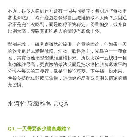
不過，很多人看到這裡會有一個共同疑問：明明這些食物平
常也會吃到，為什麼還是覺得自己纖維攝取不太夠？原因通
常不是完全沒吃到，而是吃得不夠穩定、份量偏少，或外食
比例太高，導致真正吃進去的量沒有想像中多。
舉例來說，一碗燕麥雖然能提供一定量的纖維，但如果一天
的飲食還是以精製澱粉、炸物、飲料為主，光靠單一一種食
物，其實很難把整體纖維量補起來。所以比起一直找哪一種
食物纖維最高，更實際的做法反而是把水溶性膳食纖維平均
分散在每天的三餐裡，像是早餐吃燕麥、下午補一份水果、
晚餐多搭配豆類或海藻類，這樣更容易養成長期又穩定的補
充習慣。
水溶性膳纖維常見QA
Q1. 一天需要多少膳食纖維？