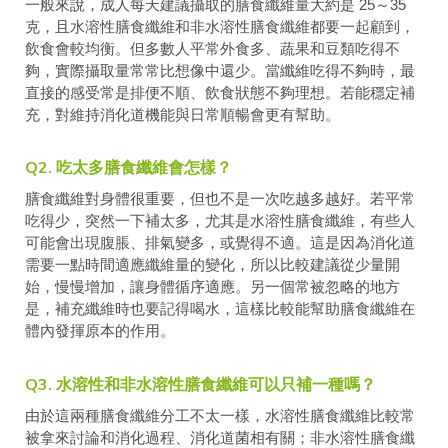
一般來說，成人每天建議攝取的膳食纖維量大約是 25～35
克，且水溶性膳食纖維和非水溶性膳食纖維都要一起顧到，
飲食會較均衡。但多數人平常外食多、蔬果和豆類吃得不
夠，實際攝取量常常比想像中還少。當纖維吃得不夠時，最
直接的感受常是排便不順、飲食狀態不夠理想。若能穩定補
充，對維持消化道機能與日常順暢會更有幫助。
Q2. 吃太多膳食纖維會怎樣？
膳食纖維對身體很重要，但也不是一次吃越多越好。若平常
吃得少，突然一下補太多，尤其是水溶性膳食纖維，有些人
可能會出現腹脹、排氣變多，或覺得不適。這是因為消化道
需要一點時間適應纖維量的變化，所以比較建議從少量開
始，慢慢增加，讓身體循序適應。另一個常被忽略的地方
是，補充纖維時也要記得喝水，這樣比較能幫助膳食纖維在
體內發揮原本的作用。
Q3. 水溶性和非水溶性膳食纖維可以只補一種嗎？
由於這兩種膳食纖維分工不太一樣，水溶性膳食纖維比較常
被拿來討論和消化過程、消化道菌相有關；非水溶性膳食纖