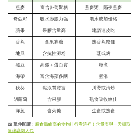
燕麥
富含β-葡聚糖
燕麥粥、隔夜燕麥
奇亞籽
吸水膨脹力強
泡水或加優格
蘋果
果膠含量高
建議連皮吃
香蕉
含果寡糖
熟香蕉較佳
地瓜
含抗性澱粉
蒸或烤
黑豆
高纖＋蛋白質
燉煮
海帶
富含海藻多醣
煮湯
秋葵
黏液質豐富
川燙或清炒
胡蘿蔔
含果膠
熟食吸收較佳
洋蔥
含菊糖
生食或熟食
📖 延伸閱讀
：
膳食纖維高的食物排行看這裡！含量表與一天攝取
量建議懶人包