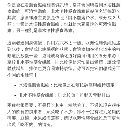
你是否在看膳食纖維相關資訊時，常常會同時看到水溶性膳
食纖維、可溶性纖維、非水溶性膳食纖維這幾個名詞搞混？
其實，膳食纖維主要就是依照「能不能溶於水」來分成 2 大
類：一種是水溶性膳食纖維，也就是大家常說的可溶性纖
維；另一種則是非水溶性膳食纖維。
這兩者進到身體後，作用方式不太一樣。水溶性膳食纖維遇
到水後，會變成比較黏稠的狀態，會讓食物在消化道中的移
動速度放慢一些，還能成為消化道好菌可利用的養分來源；
至於非水溶性膳食纖維，則比較像是幫忙撐出體積，讓糞便
體積增加，排便也更容易維持規律。你可以把它們想成分工
不同的兩種幫手：
水溶性膳食纖維：
比較像是在幫忙調整與維持穩定
非水溶性膳食纖維：
則比較偏向推動與帶動排出
兩種都很重要，不是只吃其中一種就夠了。不過以現在很多
人的飲食習慣來看，蔬菜吃了不少，卻不一定有吃到足夠的
燕麥、豆類、水果或海藻類，所以水溶性膳食纖維反而更常
出現「吃不夠」的情況。