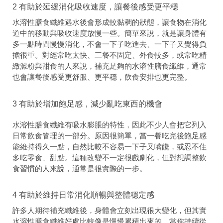
2 有助於延緩消化吸收速度，讓餐後感受更平穩
水溶性膳食纖維遇水後會形成較黏稠的狀態，讓食物在消化
道中的移動與吸收速度放慢一些。簡單來說，就是讓身體有
多一點時間慢慢消化，不會一下子吃進去、一下子又覺得負
擔很重。對經常吃太快、三餐不固定、外食較多，或常吃精
緻澱粉與甜食的人來說，補充足夠的水溶性膳食纖維，通常
也會讓餐後感受更舒服、更平穩，飲食安排也更完整。
3 有助於增加飽足感，減少亂吃東西的機會
水溶性膳食纖維有吸水膨脹的特性，因此不少人會把它列入
日常飲食管理的一部分。原因很簡單，當一餐吃完後飽足感
能維持得久一點，自然比較不容易一下子又嘴饞，或忍不住
多吃零食、甜點。這種改變不一定很戲劇化，但對想調整飲
食習慣的人來說，通常是很實際的一步。
4 有助於維持日常消化順暢與整體穩定感
許多人期待補充纖維後，身體會立刻出現很大變化，但其實
水溶性膳食纖維好處比較像是慢慢累積出來的。當你持續從