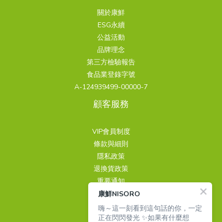
關於康鮮
ESG永續
公益活動
品牌理念
第三方檢驗報告
食品業登錄字號
A-124939499-00000-7
顧客服務
VIP會員制度
條款與細則
隱私政策
退換貨政策
重要通知
康鮮NISORO
聯繫我們
嗨～這一刻看到這句話的你，一定
正在閃閃發光 ✨如果有什麼想