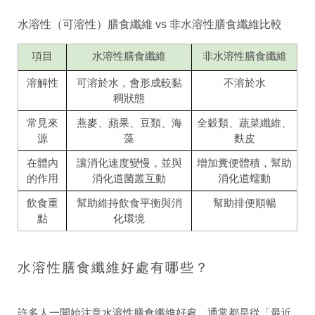
水溶性（可溶性）膳食纖維 vs 非水溶性膳食纖維比較
項目
水溶性膳食纖維
非水溶性膳食纖維
溶解性
可溶於水，會形成較黏
不溶於水
稠狀態
常見來
燕麥、蘋果、豆類、海
全穀類、蔬菜纖維、
源
藻
麩皮
在體內
讓消化速度變慢，並與
增加糞便體積，幫助
的作用
消化道菌叢互動
消化道蠕動
飲食重
幫助維持飲食平衡與消
幫助排便順暢
點
化環境
水溶性膳食纖維好處有哪些？
許多人一開始注意水溶性膳食纖維好處，通常都是從「最近