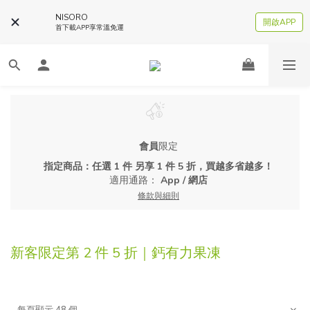
NISORO
開啟APP
首下載APP享常溫免運
會員
限定
指定商品：任選 1 件 另享 1 件 5 折，買越多省越多！
適用通路：
App
/
網店
條款與細則
新客限定第 2 件 5 折｜鈣有力果凍
每頁顯示 48 個