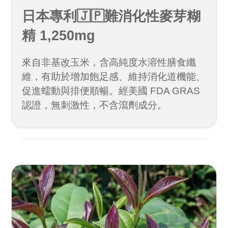
日本專利🇯🇵難消化性麥芽糊
精 1,250mg
來自非基改玉米，含高純度水溶性膳食纖
維，有助於增加飽足感、維持消化道機能、
促進蠕動與排便順暢。經美國 FDA GRAS
認證，無刺激性，不含瀉劑成分。