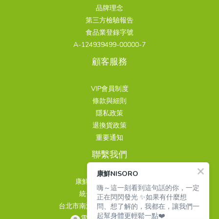
品牌理念
第三方檢驗報告
食品業登錄字號
A-124939499-00000-7
顧客服務
VIP會員制度
條款與細則
隱私政策
退換貨政策
重要通知
聯繫我們
康鮮NISORO
康鮮國際股份有限公司
嗨～這一刻看到這句話的你，一定
統一編號 24939499
正在閃閃發光 ✨如果有什麼想
問、想了解的，我都在，讓我們一
台北市南港區重陽路263巷3號4樓
起幫身體更輕鬆一點❤️
電話 02-26510889