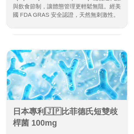
與飲食節制，讓體態管理更輕鬆無阻。經美
國 FDA GRAS 安全認證，天然無刺激性。
日本專利🇯🇵比菲德氏短雙歧
桿菌 100mg