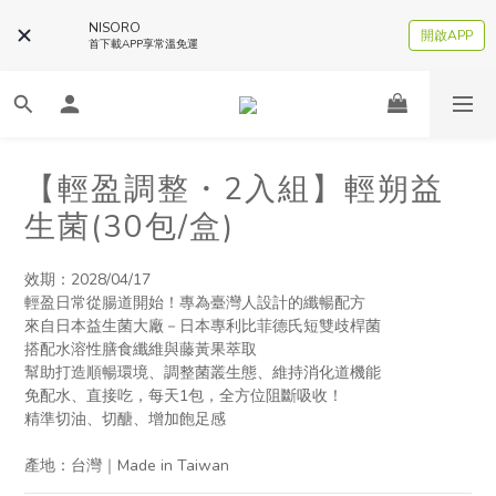
NISORO
開啟APP
首下載APP享常溫免運
【輕盈調整・2入組】輕朔益
生菌(30包/盒)
效期：2028/04/17
輕盈日常從腸道開始！專為臺灣人設計的纖暢配方
來自日本益生菌大廠－日本專利比菲德氏短雙歧桿菌
搭配水溶性膳食纖維與藤黃果萃取
幫助打造順暢環境、調整菌叢生態、維持消化道機能
免配水、直接吃，每天1包，全方位阻斷吸收！
精準切油、切醣、增加飽足感
產地：台灣｜Made in Taiwan