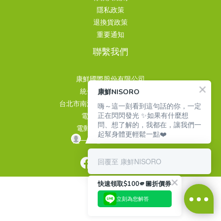
隱私政策
退換貨政策
重要通知
聯繫我們
康鮮國際股份有限公司
統一編號 24939499
康鮮NISORO
台北市南港區重陽路263巷3號4樓
嗨～這一刻看到這句話的你，一定
正在閃閃發光 ✨如果有什麼想
電話 02-26510889
問、想了解的，我都在，讓我們一
電郵 info@nisoro.com
起幫身體更輕鬆一點❤️
週一～週五 09:00~18:00
回覆至 康鮮NISORO
快速領取$100🫵🏼折價券
立刻為您解答