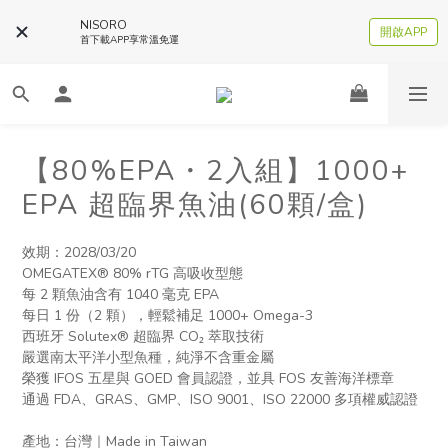
NISORO
開啟APP
首下載APP享常溫免運
【80%EPA・2入組】1000+
EPA 超臨界魚油(60顆/盒)
效期：2028/03/20
OMEGATEX® 80% rTG 高吸收型態
每 2 顆魚油含有 1040 毫克 EPA
每日 1 份（2 顆），輕鬆補足 1000+ Omega-3
西班牙 Solutex® 超臨界 CO₂ 萃取技術
嚴選南太平洋小型魚種，純淨不含重金屬
榮獲 IFOS 五星與 GOED 會員認證，並具 FOS 友善海洋標章
通過 FDA、GRAS、GMP、ISO 9001、ISO 22000 多項權威認證
產地：台灣｜Made in Taiwan