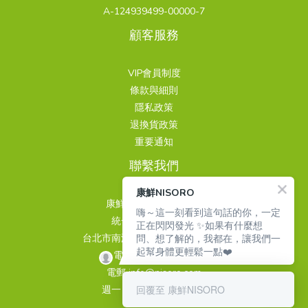
A-124939499-00000-7
顧客服務
VIP會員制度
條款與細則
隱私政策
退換貨政策
重要通知
聯繫我們
康鮮NISORO
康鮮國際股份有限公司
嗨～這一刻看到這句話的你，一定
統一編號 24939499
正在閃閃發光 ✨如果有什麼想
問、想了解的，我都在，讓我們一
台北市南港區重陽路263巷3號4樓
起幫身體更輕鬆一點❤️
電話 02-26510889
電郵 info@nisoro.com
回覆至 康鮮NISORO
週一～週五 09:00~18:00