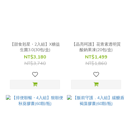
【甜食剋星・2入組】X糖益
【晶亮呵護】花青素透明質
生菌3.0(30包/盒)
酸鈉果凍(20包/盒)
NT$3,180
NT$1,499
NT$3,740
NT$1,860