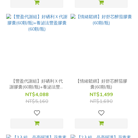
【豐盈代謝組】好硒利Ｘ代
【情緒鬆綁】好舒芯醉茄膠
謝膠囊(60顆/瓶)+養泌法豐盈
囊(60顆/瓶)
膠囊(60顆/瓶)
NT$4,088
NT$1,499
NT$5,160
NT$1,690