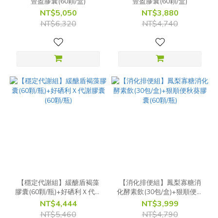
豐盈膠囊(60顆/盒)
豐盈膠囊(60顆/盒)
NT$5,050
NT$3,880
NT$6,320
NT$4,740
【穩定代謝組】緩醣盾褐藻
【消化排便組】鳳梨寡糖消
膠囊(60顆/瓶)+好硒利Ｘ代謝
化酵素飲(30包/盒)+狠順便秋
膠囊(60顆/瓶)
葵膠囊(60顆/瓶)
NT$4,444
NT$3,999
NT$5,460
NT$4,790