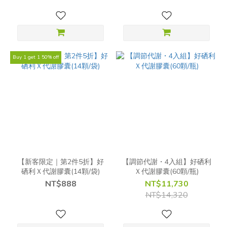
Buy 1 get 1 50% off
【新客限定｜第2件5折】好
【調節代謝・4入組】好硒利
硒利Ｘ代謝膠囊(14顆/袋)
Ｘ代謝膠囊(60顆/瓶)
NT$888
NT$11,730
NT$14,320