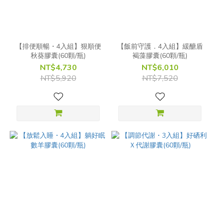
【排便順暢・4入組】狠順便
【飯前守護．4入組】緩醣盾
秋葵膠囊(60顆/瓶)
褐藻膠囊(60顆/瓶)
NT$4,730
NT$6,010
NT$5,920
NT$7,520