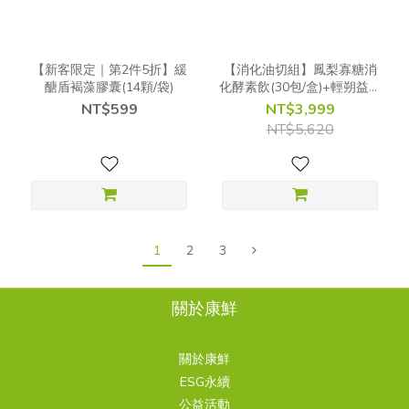
【新客限定｜第2件5折】緩
【消化油切組】鳳梨寡糖消
醣盾褐藻膠囊(14顆/袋)
化酵素飲(30包/盒)+輕朔益生
菌(30包/盒)
NT$599
NT$3,999
NT$5,620
1
2
3
關於康鮮
關於康鮮
ESG永續
公益活動