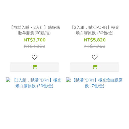
【放鬆入睡・2入組】躺好眠
【2入組．賦活PDRN】極光
數羊膠囊(60顆/瓶)
煥白膠原飲 (30包/盒)
NT$3,700
NT$5,820
NT$4,360
NT$7,760