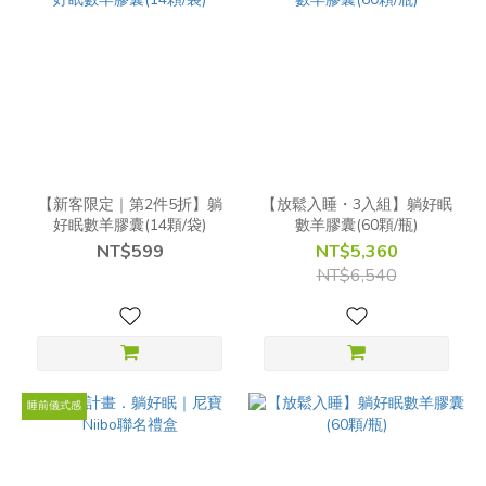
【新客限定｜第2件5折】躺
【放鬆入睡・3入組】躺好眠
好眠數羊膠囊(14顆/袋)
數羊膠囊(60顆/瓶)
NT$599
NT$5,360
NT$6,540
睡前儀式感