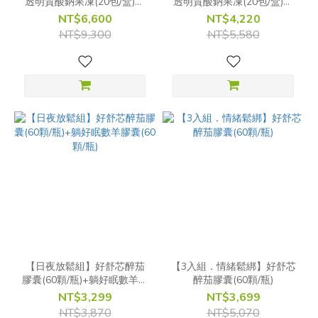
透明質酸鈉果凍(20包/盒)效
透明質酸鈉果凍(20包/盒)效
期至2028.06⭐瑞丘專屬
期至2028.06⭐瑞丘專屬
NT$6,600
NT$4,220
NT$9,300
NT$5,580
【日夜放鬆組】好舒芯醉茄
【3入組．情緒鬆綁】好舒芯
膠囊(60顆/瓶)+躺好眠數羊膠
醉茄膠囊(60顆/瓶)
囊(60顆/瓶)
NT$3,299
NT$3,699
NT$3,870
NT$5,070