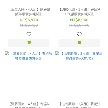
【放鬆入睡・4入組】躺好眠
【調節代謝・3入組】好硒利
數羊膠囊(60顆/瓶)
Ｘ代謝膠囊(60顆/瓶)
NT$6,970
NT$8,960
NT$8,720
NT$10,740
【滋養調節．4入組】養泌法
【滋養調節．3入組】養泌法