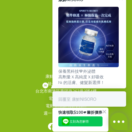
顧客服務
VIP會員制度
條款與細則
隱私政策
退換貨政策
重要通知
聯繫我們
保養黑科技💙外泌體
康鮮國際股份有限公司
高劑量Ｘ高純度Ｘ好吸收
Ni 的活膚、健髮新選擇！
統一編號 24939499
台北市南港區重陽路263巷3號4樓
電話 02-26510889
回覆至 康鮮NISORO
電郵 info@nisoro.com
快速領取$100🫵🏼折價券
週一～週五 09:00~18:00
立刻為您解答