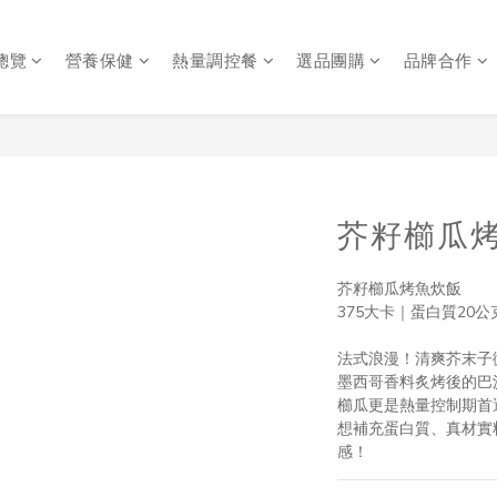
總覽
營養保健
熱量調控餐
選品團購
品牌合作
芥籽櫛瓜烤
芥籽櫛瓜烤魚炊飯
375大卡｜蛋白質20公
法式浪漫！清爽芥末子
墨西哥香料炙烤後的巴
櫛瓜更是熱量控制期首
想補充蛋白質、真材實
感！