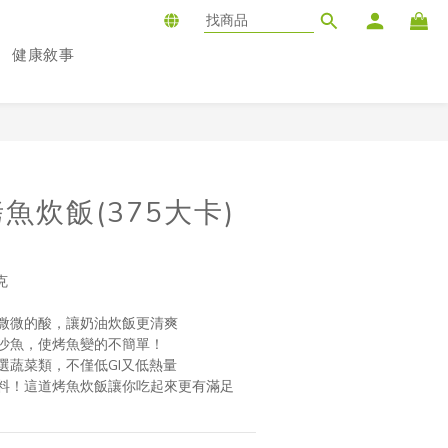
健康敘事
立即購買
魚炊飯(375大卡)
克
微微的酸，讓奶油炊飯更清爽
沙魚，使烤魚變的不簡單！
選蔬菜類，不僅低GI又低熱量
料！這道烤魚炊飯讓你吃起來更有滿足