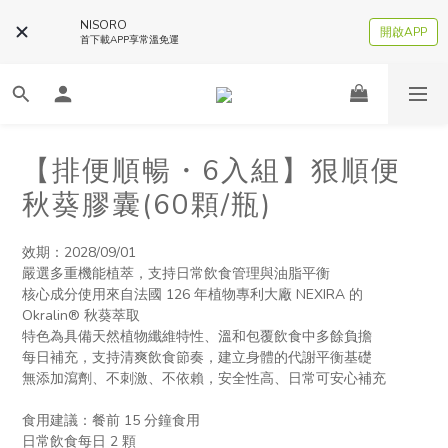
NISORO
開啟APP
首下載APP享常溫免運
【排便順暢・6入組】狠順便
秋葵膠囊(60顆/瓶)
效期：2028/09/01
嚴選多重機能植萃，支持日常飲食管理與油脂平衡
核心成分使用來自法國 126 年植物專利大廠 NEXIRA 的 
Okralin® 秋葵萃取
特色為具備天然植物纖維特性、溫和包覆飲食中多餘負擔
每日補充，支持清爽飲食節奏，建立身體的代謝平衡基礎
無添加瀉劑、不刺激、不依賴，安全性高、日常可安心補充
食用建議：餐前 15 分鐘食用
日常飲食每日 2 顆