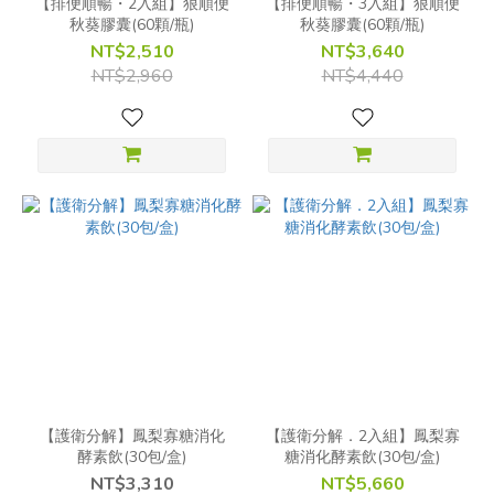
【排便順暢・2入組】狠順便
【排便順暢・3入組】狠順便
秋葵膠囊(60顆/瓶)
秋葵膠囊(60顆/瓶)
NT$2,510
NT$3,640
NT$2,960
NT$4,440
【護衛分解】鳳梨寡糖消化
【護衛分解．2入組】鳳梨寡
酵素飲(30包/盒)
糖消化酵素飲(30包/盒)
NT$3,310
NT$5,660