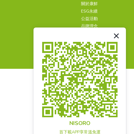
關於康鮮
ESG永續
公益活動
品牌理念
第三方檢驗報告
食品業登錄字號
A-124939499-00000-7
NISORO
首下載APP享常溫免運