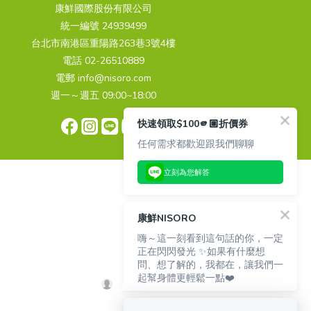
康鮮國際股份有限公司
統一編號 24939499
台北市南港區重陽路263巷3號4樓
電話 02-26510889
電郵 info@nisoro.com
週一～週五 09:00~18:00
快速領取$100🫵🏼折價券
任何需求都歡迎跟我們聊聊
立刻為您解答
康鮮NISORO
嗨～這一刻看到這句話的你，一定
正在閃閃發光 ✨如果有什麼想
問、想了解的，我都在，讓我們一
起幫身體更輕鬆一點❤️