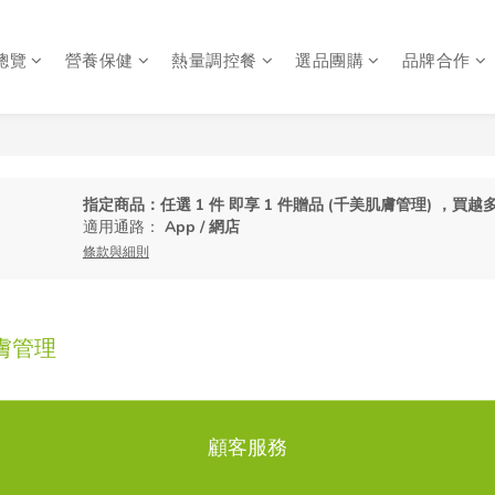
總覽
營養保健
熱量調控餐
選品團購
品牌合作
指定商品：任選 1 件 即享 1 件贈品 (千美肌膚管理) ，買
適用通路：
App
/
網店
條款與細則
膚管理
顧客服務