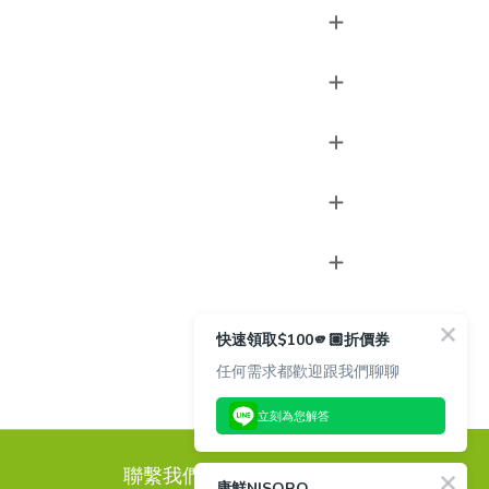
快速領取$100🫵🏼折價券
任何需求都歡迎跟我們聊聊
立刻為您解答
聯繫我們
康鮮NISORO