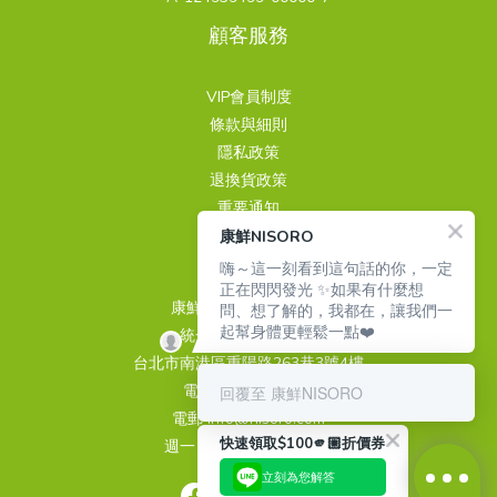
顧客服務
VIP會員制度
條款與細則
隱私政策
退換貨政策
重要通知
康鮮NISORO
聯繫我們
嗨～這一刻看到這句話的你，一定
正在閃閃發光 ✨如果有什麼想
康鮮國際股份有限公司
問、想了解的，我都在，讓我們一
起幫身體更輕鬆一點❤️
統一編號 24939499
台北市南港區重陽路263巷3號4樓
電話 02-26510889
回覆至 康鮮NISORO
電郵 info@nisoro.com
快速領取$100🫵🏼折價券
週一～週五 09:00~18:00
立刻為您解答