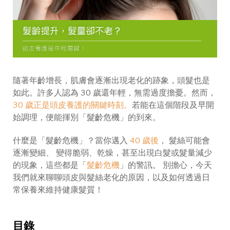
隨著年齡增長，肌膚會逐漸出現老化的跡象，頭髮也是
如此。許多人認為 30 歲還年輕，無需過度擔憂。然而，
30 歲正是頭皮養護的關鍵時刻。
若能在這個階段及早開
始調理，便能揮別「髮齡危機」的到來。
什麼是「髮齡危機」？當你邁入
40 歲後
， 髮絲可能會
逐漸變細、 變得脆弱、乾燥，甚至出現白髮或髮量減少
的現象，這些都是「
髮齡危機
」的警訊。 別擔心，今天
我們就來聊聊頭皮與髮絲老化的原因，以及如何透過日
常保養來維持健康髮質！
目錄