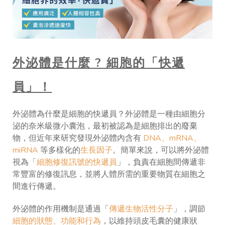
外泌體是什麼 ? 細胞的「快遞
員」！
外泌體為什麼是細胞的快遞員？外泌體是一種由細胞分
泌的奈米級微小囊泡，最初被認為是細胞排出的廢棄
物，但近年來研究發現外泌體內含有
DNA、mRNA、
miRNA
等多樣化的
生長因子
。簡單來說，可以將外泌體
視為「
細胞修復訊號的快遞員
」，負責在細胞間傳遞非
常豐富的修復訊息，並將人體所需的重要物質在細胞之
間進行傳遞。
外泌體的作用機制是通過「
傳遞生物活性分子
」，調節
細胞的狀態、功能和行為
，以維持頭皮毛囊的健康狀