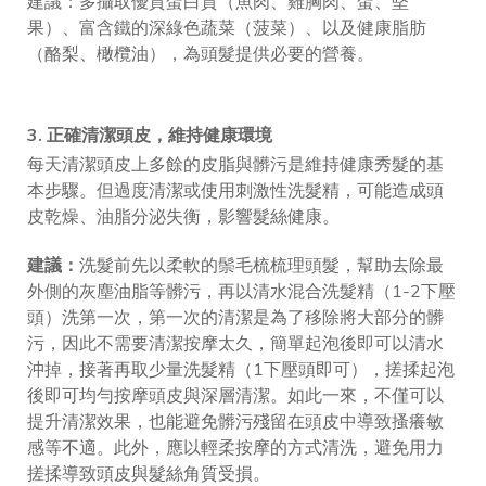
建議：多攝取優質蛋白質（魚肉、雞胸肉、蛋、堅
果）、富含鐵的深綠色蔬菜（菠菜）、以及健康脂肪
（酪梨、橄欖油），為頭髮提供必要的營養。
3. 正確清潔頭皮，維持健康環境
每天清潔頭皮上多餘的皮脂與髒污是維持健康秀髮的基
本步驟。但過度清潔或使用刺激性洗髮精，可能造成頭
皮乾燥、油脂分泌失衡，影響髮絲健康。
建議：
洗髮前先以柔軟的鬃毛梳梳理頭髮，幫助去除最
外側的灰塵油脂等髒污，再以清水混合洗髮精（1-2下壓
頭）洗第一次，第一次的清潔是為了移除將大部分的髒
污，因此不需要清潔按摩太久，簡單起泡後即可以清水
沖掉，接著再取少量洗髮精（1下壓頭即可），搓揉起泡
後即可均勻按摩頭皮與深層清潔。如此一來，不僅可以
提升清潔效果，也能避免髒污殘留在頭皮中導致搔癢敏
感等不適。此外，應以輕柔按摩的方式清洗，避免用力
搓揉導致頭皮與髮絲角質受損。