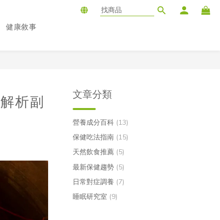
健康敘事
文章分類
面解析副
營養成分百科
(13)
保健吃法指南
(15)
天然飲食推薦
(5)
最新保健趨勢
(5)
日常對症調養
(7)
睡眠研究室
(9)