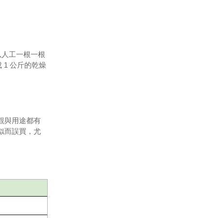
以人工一根一根
1 公斤的乾燥
觀與用途都有
似而誤買，尤