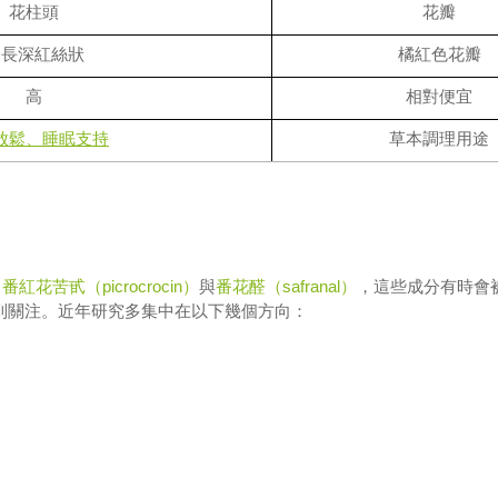
花柱頭
花瓣
細長深紅絲狀
橘紅色花瓣
高
相對便宜
放鬆、睡眠支持
草本調理用途
、
番紅花苦甙（picrocrocin）
與
番花醛（safranal）
，這些成分有時會
到關注。近年研究多集中在以下幾個方向：