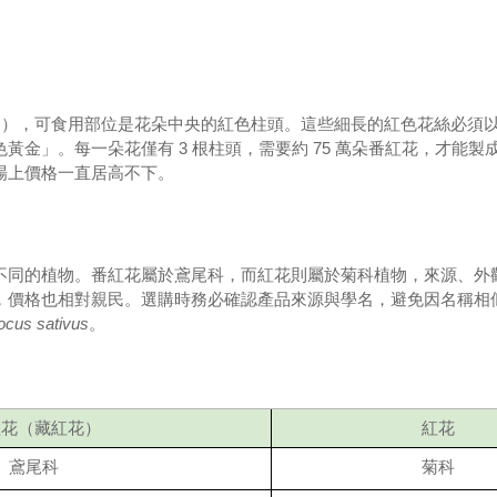
？
tivus），可食用部位是花朵中央的紅色柱頭。這些細長的紅色花絲必須
」。每一朵花僅有 3 根柱頭，需要約 75 萬朵番紅花，才能製成 
場上價格一直居高不下。
不同的植物。番紅花屬於鳶尾科，而紅花則屬於菊科植物，來源、外
，價格也相對親民。選購時務必確認產品來源與學名，避免因名稱相
ocus sativus
。
紅花（藏紅花）
紅花
鳶尾科
菊科