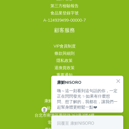
第三方檢驗報告
食品業登錄字號
A-124939499-00000-7
顧客服務
VIP會員制度
條款與細則
隱私政策
退換貨政策
重要通知
康鮮NISORO
聯繫我們
嗨～這一刻看到這句話的你，一定
正在閃閃發光 ✨如果有什麼想
康鮮國際股份有限公司
問、想了解的，我都在，讓我們一
起幫身體更輕鬆一點❤️
統一編號 24939499
台北市南港區重陽路263巷3號4樓
電話 02-26510889
回覆至 康鮮NISORO