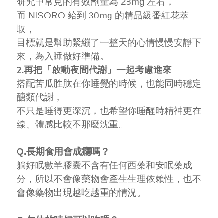
研究中常見的有效劑量為 28mg 左右，
而 NISORO 給到 30mg 的精品級番紅花萃
取，
目標就是幫助緊繃了一整天的心情慢慢安靜下
來，為入睡做好準備。
2.再把「啟動夜間代謝」一起考慮進來
搭配苦瓜胜肽在你睡覺的時候，也能同時穩定
醣類代謝，
不只是睡得更深沉，也希望你睡醒時精神更在
線、體感比較不那麼沈重。
Q.長期食用會成癮嗎？
躺好眠數羊膠囊不含有任何西藥和安眠藥成
分，所以不會像藥物會產生生理依賴性，也不
會像藥物出現越吃越重的情況。