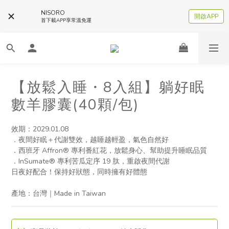
NISORO
開啟APP
首下載APP享常溫免運
【放鬆入睡・8入組】躺好眠
數羊膠囊(40顆/包)
效期：2029.01.08
．夜間好眠＋代謝雙效，越睡越輕盈，氣色自然好
．西班牙 Affron® 專利番紅花，放鬆身心、幫助提升睡眠品質
．InSumate® 專利苦瓜定序 19 肽，重啟夜間代謝
日夜好配合！保持好狀態，同時擁有好體態
產地：台灣｜Made in Taiwan