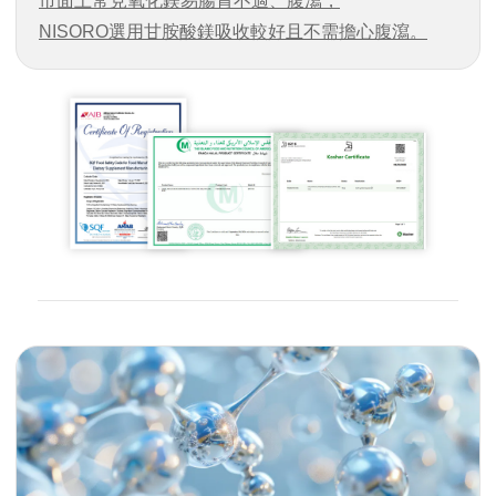
市面上常見氧化鎂易腸胃不適、腹瀉，
NISORO選用甘胺酸鎂吸收較好且不需擔心腹瀉。