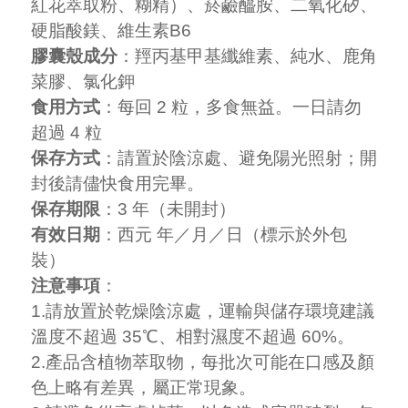
紅花萃取粉、糊精）、菸鹼醯胺、二氧化矽、
硬脂酸鎂、維生素B6
膠囊殼成分
：羥丙基甲基纖維素、純水、鹿角
菜膠、氯化鉀
食用方式
：每回 2 粒，多食無益。一日請勿
超過 4 粒
保存方式
：請置於陰涼處、避免陽光照射；開
封後請儘快食用完畢。
保存期限
：3 年（未開封）
有效日期
：西元 年／月／日（標示於外包
裝）
注意事項
：
1.請放置於乾燥陰涼處，運輸與儲存環境建議
溫度不超過 35℃、相對濕度不超過 60%。
2.產品含植物萃取物，每批次可能在口感及顏
色上略有差異，屬正常現象。