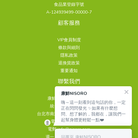
食品業登錄字號
A-124939499-00000-7
顧客服務
VIP會員制度
條款與細則
隱私政策
退換貨政策
重要通知
聯繫我們
康鮮NISORO
康鮮國際股份有限公司
嗨～這一刻看到這句話的你，一定
統一編號 24939499
正在閃閃發光 ✨如果有什麼想
問、想了解的，我都在，讓我們一
台北市南港區重陽路263巷3號4樓
起幫身體更輕鬆一點❤️
電話 02-26510889
電郵 info@nisoro.com
回覆至 康鮮NISORO
週一～週五 09:00~18:00